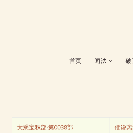
首页
闻法
破
大乘宝积部·第0038部
佛说离