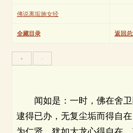
佛说离垢施女经
全藏目录
返回总
闻如是：一时，佛在舍卫国
逮得已办，无复尘垢而得自在
为仁贤，犹如大龙心得自在。