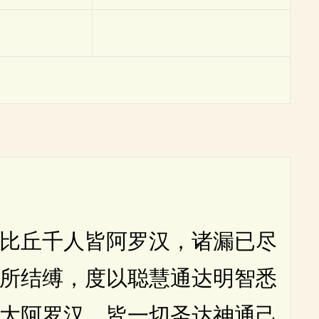
比丘千人皆阿罗汉，诸漏已尽
所结缚，度以聪慧通达明智悉
大阿罗汉，皆一切圣达神通己