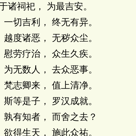
于诸祠祀， 为最吉安。
一切吉利， 终无有异。
越度诸恶， 无秽众尘。
慰劳疗治， 众生久疾。
为无数人， 去众恶事。
梵志卿来， 值上清净。
斯等是子， 罗汉成就。
孰有知者， 而舍之去？
欲得生天， 施此众祐。