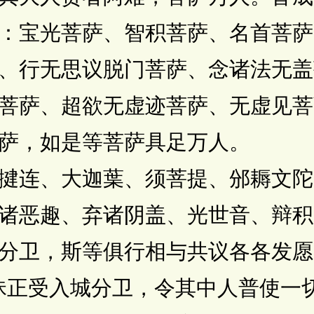
：宝光菩萨、智积菩萨、名首菩萨
、行无思议脱门菩萨、念诸法无盖
菩萨、超欲无虚迹菩萨、无虚见菩
萨，如是等菩萨具足万人。
连、大迦葉、须菩提、邠耨文陀
诸恶趣、弃诸阴盖、光世音、辩积
分卫，斯等俱行相与共议各各发愿
正受入城分卫，令其中人普使一切