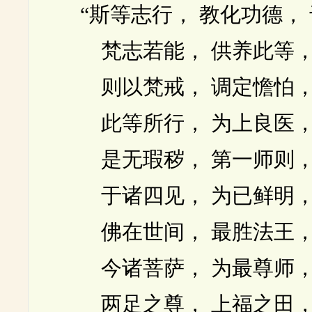
“斯等志行， 教化功德， 
梵志若能， 供养此等， 
则以梵戒， 调定憺怕， 
此等所行， 为上良医， 
是无瑕秽， 第一师则， 
于诸四见， 为已鲜明， 
佛在世间， 最胜法王， 
今诸菩萨， 为最尊师， 
两足之尊， 上福之田， 