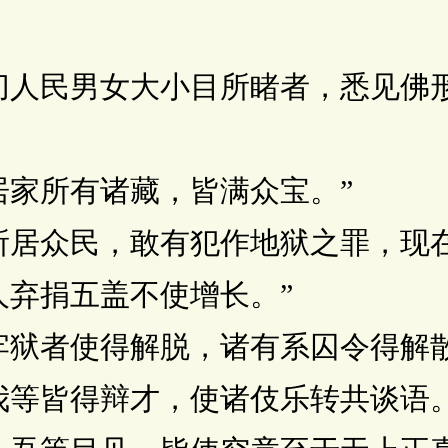
人民男女大小目所睹者，悉见佛形
家所有诸藏，皆满众宝。”
居众民，敢有犯作地狱之罪，现在
弃捐五盖不使增长。”
狱者使得解脱，诸有系囚令得解散
等皆得辩才，使诸伎乐转共谈语。