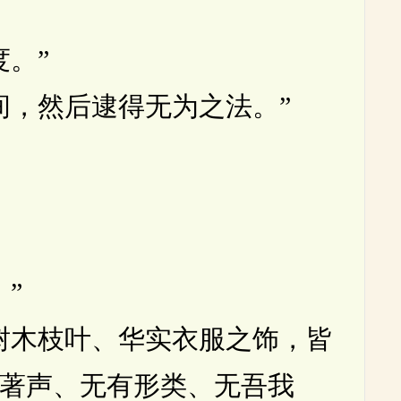
。”
，然后逮得无为之法。”
”
木枝叶、华实衣服之饰，皆
著声、无有形类、无吾我