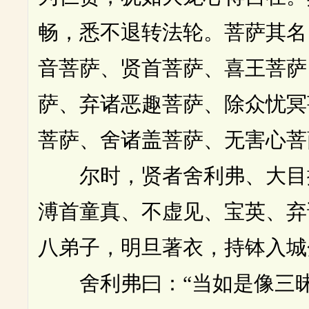
畅，悉不退转法轮。菩萨其名
音菩萨、贤首菩萨、喜王菩萨
萨、弃诸恶趣菩萨、除众忧冥
菩萨、舍诸盖菩萨、无害心菩
尔时，贤者舍利弗、大目揵
溥首童真、不虚见、宝英、弃
八弟子，明旦著衣，持钵入城
舍利弗曰：“当如是像三昧