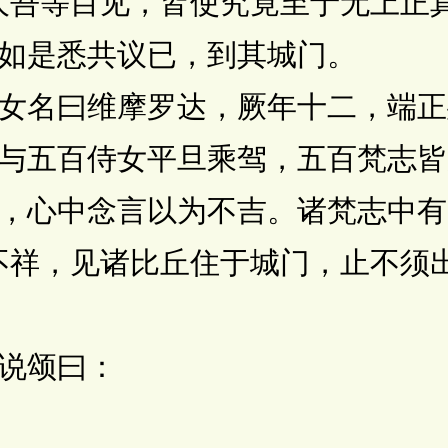
吾等目见，皆使究竟至于无上正真
是悉共议已，到其城门。
名曰维摩罗达，厥年十二，端正
与五百侍女平旦乘驾，五百梵志皆
，心中念言以为不吉。诸梵志中有
不祥，见诸比丘住于城门，止不须
说颂曰：