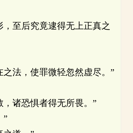
，至后究竟逮得无上正真之
之法，使罪微轻忽然虚尽。”
，诸恐惧者得无所畏。”
”