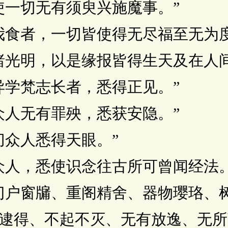
一切无有须臾兴施魔事。”
食者，一切皆使得无尽福至无为度
光明，以是缘报皆得生天及在人间
学梵志长者，悉得正见。”
人无有罪殃，悉获安隐。”
众人悉得天眼。”
人，悉使识念往古所可曾闻经法。
户窗牖、重阁精舍、器物璎珞、树
逮得、不起不灭、无有放逸、无所