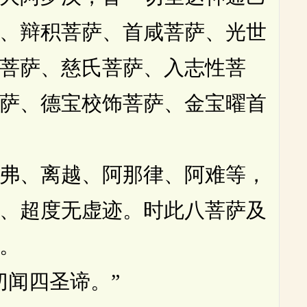
、辩积菩萨、首咸菩萨、光世
菩萨、慈氏菩萨、入志性菩
萨、德宝校饰菩萨、金宝曜首
弗、离越、阿那律、阿难等，
、超度无虚迹。时此八菩萨及
。
闻四圣谛。”