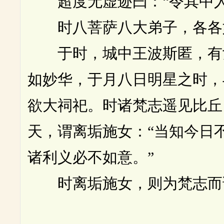
超度无虚迹曰：“令其中人
时八菩萨八大弟子，各各如
于时，城中王波斯匿，有女
如妙华，于月八日明星之时，
欲大祠祀。时诸梵志遥见比丘
天，谓离垢施女：“当知今日
诸利义必不如意。”
时离垢施女，则为梵志而