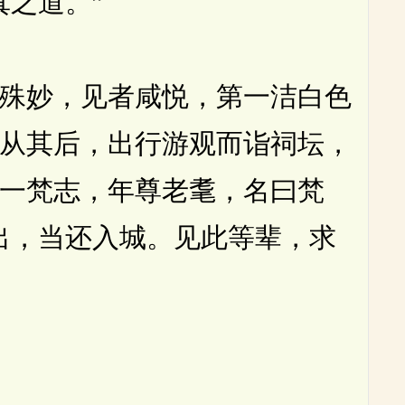
之道。”
殊妙，见者咸悦，第一洁白色
从其后，出行游观而诣祠坛，
一梵志，年尊老耄，名曰梵
出，当还入城。见此等辈，求