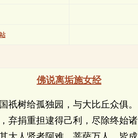
站
佛说离垢施女经
祇树给孤独园，与大比丘众俱。
，弃捐重担逮得己利，尽除终始诸
其大人贤者阿难，菩萨万人。皆成