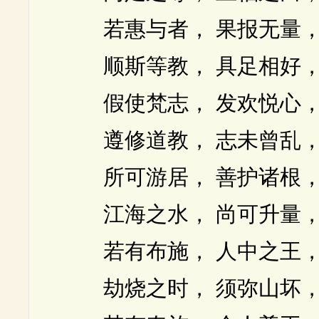
若惠与者， 果报无量， 
顺斯等教， 具足相好， 
假使梵志， 发欢悦心， 
遵修道教， 志未曾乱， 
所可游居， 善护诸根， 
江海之水， 尚可升量， 
若有布施， 人中之王， 
劫烧之时， 须弥山坏， 