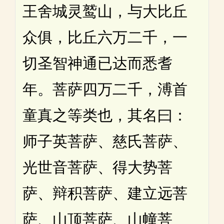
王舍城灵鹫山，与大比丘
众俱，比丘六万二千，一
切圣智神通已达而悉耆
年。菩萨四万二千，溥首
童真之等类也，其名曰：
师子英菩萨、慈氏菩萨、
光世音菩萨、得大势菩
萨、辩积菩萨、建立远菩
萨、山顶菩萨、山幢菩