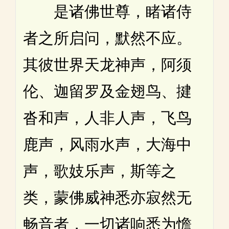
是诸佛世尊，睹诸侍
者之所启问，默然不应。
其彼世界天龙神声，阿须
伦、迦留罗及金翅鸟、揵
沓和声，人非人声，飞鸟
鹿声，风雨水声，大海中
声，歌妓乐声，斯等之
类，蒙佛威神悉亦寂然无
畅音者，一切诸响悉为憺