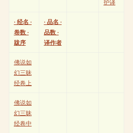
护译
· 经名 ·
· 品名 ·
卷数 ·
品数 ·
跋序
译作者
佛说如
幻三昧
经卷上
佛说如
幻三昧
经卷中