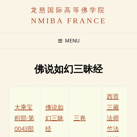
龙慈国际高等佛学院
NMIBA FRANCE
MENU
佛说如幻三昧经
西晋
大乘宝
佛说如
三藏
积部·第
幻三昧
三卷
法师
0043部
经
竺法