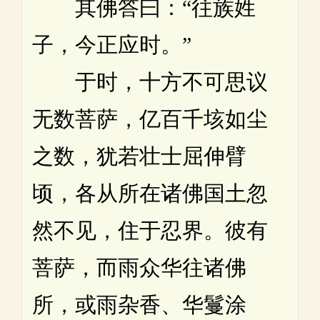
其佛答曰：“往族姓
子，今正应时。”
于时，十方不可思议
无数菩萨，亿百千垓如尘
之数，犹若壮士屈伸臂
顷，各从所在诸佛国土忽
然不见，住于忍界。彼有
菩萨，而雨众华往诸佛
所，或雨杂香、华鬘涂