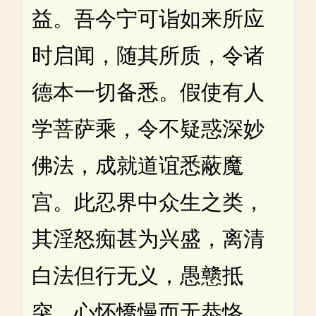
益。吾今宁可诣如来所应
时启闻，随其所质，令诸
德本一切备悉。假使有人
学菩萨乘，令不疑惑深妙
佛法，成就道谊悉蔽魔
宫。此忍界中众生之类，
其淫怒痴甚为兴盛，离清
白法但行无义，愚戆抵
突，心怀憍慢而无恭恪，