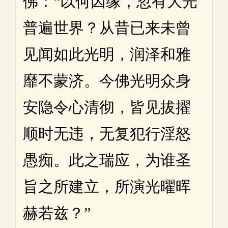
佛：“以何因缘，忽有大光
普遍世界？从昔已来未曾
见闻如此光明，润泽和雅
靡不蒙济。今佛光明众身
安隐令心清彻，皆见拔擢
顺时无违，无复犯行淫怒
愚痴。此之瑞应，为谁圣
旨之所建立，所演光曜晖
赫若兹？”