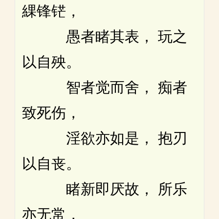
綶锋铓，
愚者睹其表， 玩之
以自殃。
智者觉而舍， 痴者
致死伤，
淫欲亦如是， 抱刃
以自丧。
睹新即厌故， 所乐
亦无常，