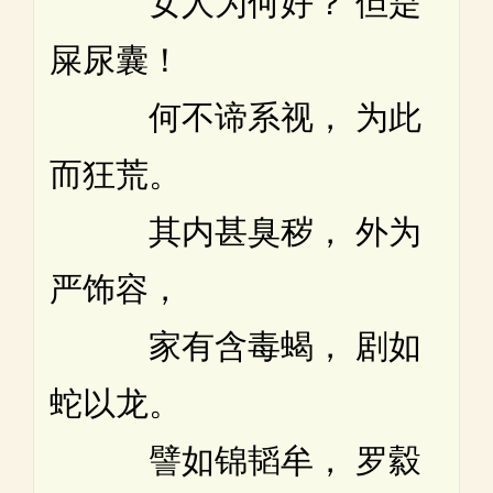
女人为何好？ 但是
屎尿囊！
何不谛系视， 为此
而狂荒。
其内甚臭秽， 外为
严饰容，
家有含毒蝎， 剧如
蛇以龙。
譬如锦韬牟， 罗縠