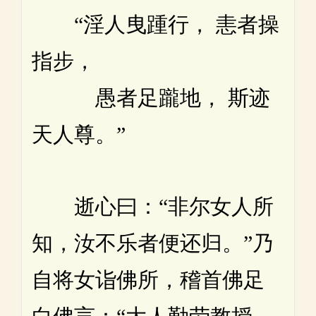
“淫人曳踵行， 恚者操
指步，
愚者足躘地， 斯迹
天人尊。”
逝心曰：“非尔女人所
知，汝不乐者便还归。”乃
自将女诣佛所，稽首佛足