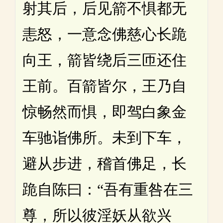
射其后，后见箭不惧都无
恚怒，一意念佛慈心长跪
向王，箭皆绕后三匝还住
王前。百箭皆尔，王乃自
惊畅然而惧，即驾白象金
车驰诣佛所。未到下车，
避从步进，稽首佛足，长
跪自陈曰：“吾有重咎在三
尊，所以彼淫妖从欲兴