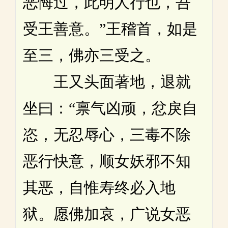
恶悔过，此明人行也，吾
受王善意。”王稽首，如是
至三，佛亦三受之。
王又头面著地，退就
坐曰：“禀气凶顽，忿戾自
恣，无忍辱心，三毒不除
恶行快意，顺女妖邪不知
其恶，自惟寿终必入地
狱。愿佛加哀，广说女恶