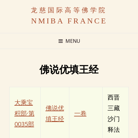
龙慈国际高等佛学院
NMIBA FRANCE
MENU
佛说优填王经
西晋
大乘宝
佛说优
三藏
积部·第
一卷
填王经
沙门
0035部
释法