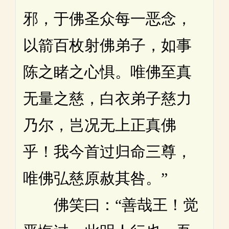
邪，于佛圣众每一恶念，
以箭百枚射佛弟子，如事
陈之睹之心惧。唯佛至真
无量之慈，白衣弟子慈力
乃尔，岂况无上正真佛
乎！我今首过归命三尊，
唯佛弘慈原赦其咎。”
佛笑曰：“善哉王！觉