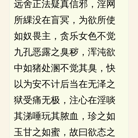
远舍正法疑真信邪，淫网
所綶没在盲冥，为欲所使
如奴畏主，贪乐女色不觉
九孔恶露之臭秽，浑沌欲
中如猪处溷不觉其臭，快
以为安不计后当在无泽之
狱受痛无极，注心在淫啖
其涕唾玩其脓血，珍之如
玉甘之如蜜，故曰欲态之