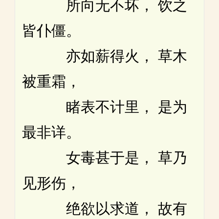
所向无不坏， 饮之
皆仆僵。
亦如薪得火， 草木
被重霜，
睹表不计里， 是为
最非详。
女毒甚于是， 草乃
见形伤，
绝欲以求道， 故有