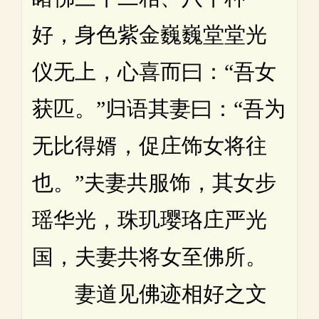
好，身色紫金巍巍堂堂光
仪无上，心喜而曰：“吾女
获匹。”归语其妻曰：“吾为
无比得婿，促庄饰女将往
也。”夫妻共服饰，其女步
瑶华光，珠玑璎珞庄严光
国，夫妻共将女至佛所。
妻道见佛迹相好之文