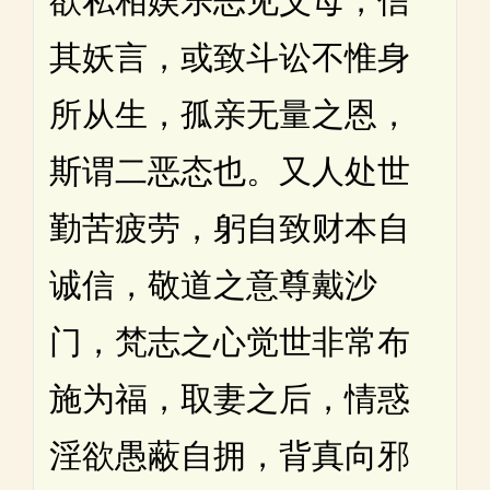
欲私相娱乐恶见父母，信
其妖言，或致斗讼不惟身
所从生，孤亲无量之恩，
斯谓二恶态也。又人处世
勤苦疲劳，躬自致财本自
诚信，敬道之意尊戴沙
门，梵志之心觉世非常布
施为福，取妻之后，情惑
淫欲愚蔽自拥，背真向邪