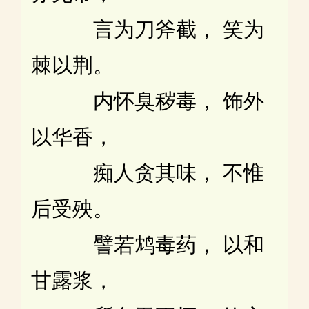
言为刀斧截， 笑为
棘以荆。
内怀臭秽毒， 饰外
以华香，
痴人贪其味， 不惟
后受殃。
譬若鸩毒药， 以和
甘露浆，