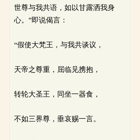
世尊与我共语，如以甘露洒我身
心。”即说偈言：
“假使大梵王，与我共谈议，
天帝之尊重，屈临见携抱，
转轮大圣王，同坐一器食，
不如三界尊，垂哀赐一言。