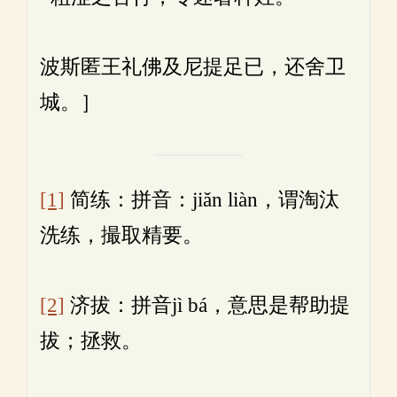
波斯匿王礼佛及尼提足已，还舍卫
城。］
[1]
简练：拼音：jiǎn liàn，谓淘汰
洗练，撮取精要。
[2]
济拔：拼音jì bá，意思是帮助提
拔；拯救。