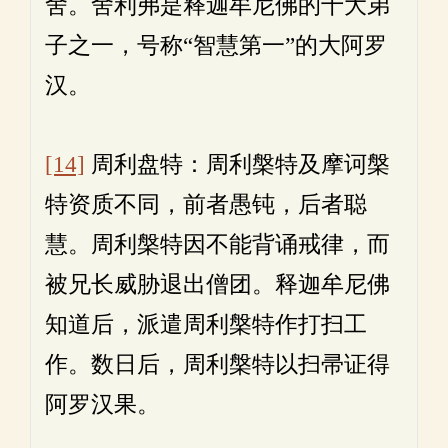
舍。舍利弗是释迦牟尼佛的十大弟
子之一，号称“智慧第一”的大阿罗
汉。
[14]
周利盘特：周利槃特及摩诃槃
特资质不同，前者愚钝，后者聪
慧。周利槃特因不能背诵戒律，而
被兄长威胁退出僧团。释迦牟尼佛
知道后，派遣周利槃特作打扫工
作。数日后，周利槃特以扫帚证得
阿罗汉果。