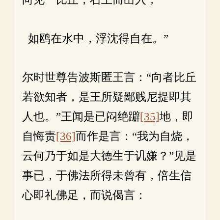
如鸥在水中，浮沈得自在。”
尔时世尊告波斯匿王言：“向者比丘
若欲知者，是王所疑鄙贱尼提即其
人也。”王闻是已闷绝躃
[35]
地，即
自悔责
[36]
而作是言：“我为自烧，
云何乃于如是大德生于讥嫌？”见是
事已，于佛法所得未曾有，倍生信
心即礼佛足，而说偈言：