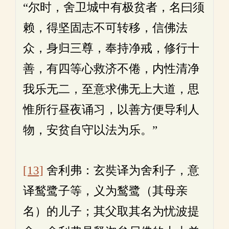
“尔时，舍卫城中有极贫者，名曰须
赖，得坚固志不可转移，信佛法
众，身归三尊，奉持净戒，修行十
善，有四等心救济不倦，内性清净
我乐无二，至意求佛无上大道，思
惟所行昼夜诵习，以善方便导利人
物，安贫自守以法为乐。”
[13]
舍利弗：玄奘译为舍利子，意
译鹙鹭子等，义为鹙鹭（其母亲
名）的儿子；其父取其名为忧波提