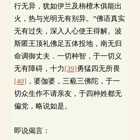
行无异，犹如伊兰及栴檀木俱能出
火，热与光明无有别异。”佛语真实
无有过失，深入人心使王得解。波
斯匿王顶礼佛足五体投地，南无归
命调御丈夫．一切种智，于一切义
无有障碍，十力
[39]
勇猛四无所畏
[40]
，婆伽婆，三藐三佛陀，于一
切众生作不请亲友，于四种姓都无
偏党，略说如是。
即说偈言：