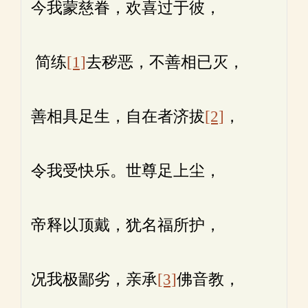
今我蒙慈眷，欢喜过于彼，
简练
[1]
去秽恶，不善相已灭，
善相具足生，自在者济拔
[2]
，
令我受快乐。世尊足上尘，
帝释以顶戴，犹名福所护，
况我极鄙劣，亲承
[3]
佛音教，