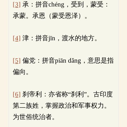
[3]
承：拼音chéng，受到，蒙受：
承蒙。承恩（蒙受恩泽）。
[4]
津：拼音jīn，渡水的地方。
[5]
偏党：拼音piān dǎng，意思是指
偏向。
[6]
刹帝利：亦省称“刹利”。古印度
第二族姓，掌握政治和军事权力。
为世俗统治者。