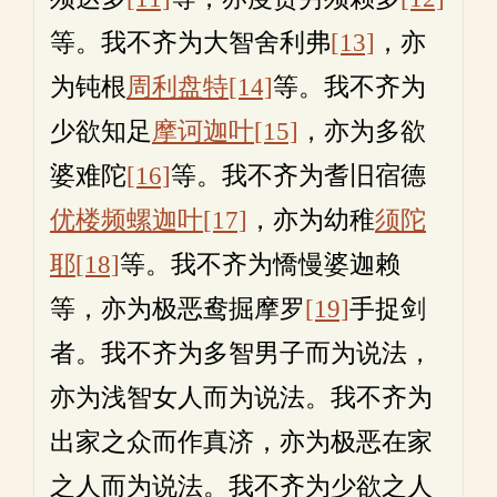
等。我不齐为大智舍利弗
[13]
，亦
为钝根
周利盘特
[14]
等。我不齐为
少欲知足
摩诃迦叶
[15]
，亦为多欲
婆难陀
[16]
等。我不齐为耆旧宿德
优楼频螺迦叶
[17]
，亦为幼稚
须陀
耶
[18]
等。我不齐为憍慢婆迦赖
等，亦为极恶鸯掘摩罗
[19]
手捉剑
者。我不齐为多智男子而为说法，
亦为浅智女人而为说法。我不齐为
出家之众而作真济，亦为极恶在家
之人而为说法。我不齐为少欲之人