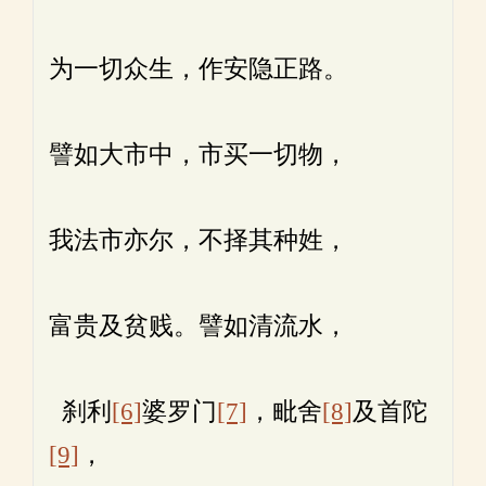
为一切众生，作安隐正路。
譬如大市中，市买一切物，
我法市亦尔，不择其种姓，
富贵及贫贱。譬如清流水，
刹利
[6]
婆罗门
[7]
，毗舍
[8]
及首陀
[9]
，