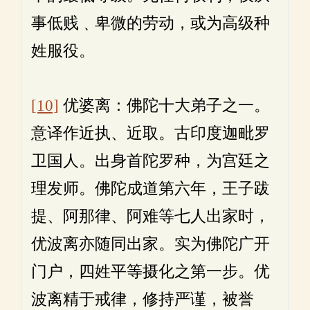
事低贱﹑卑微的劳动，或为高级种
姓服役。
[10]
优婆离：佛陀十大弟子之一。
意译作近执、近取。古印度迦毗罗
卫国人。出身首陀罗种，为宫廷之
理发师。佛陀成道第六年，王子跋
提、阿那律、阿难等七人出家时，
优波离亦随同出家。实为佛陀广开
门户，四姓平等摄化之第一步。优
波离精于戒律，修持严谨，被誉