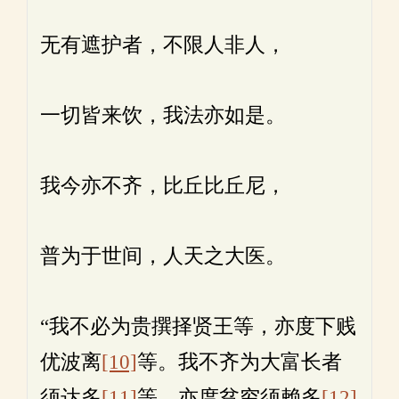
无有遮护者，不限人非人，
一切皆来饮，我法亦如是。
我今亦不齐，比丘比丘尼，
普为于世间，人天之大医。
“我不必为贵撰择贤王等，亦度下贱
优波离
[10]
等。我不齐为大富长者
须达多
[11]
等，亦度贫穷须赖多
[12]