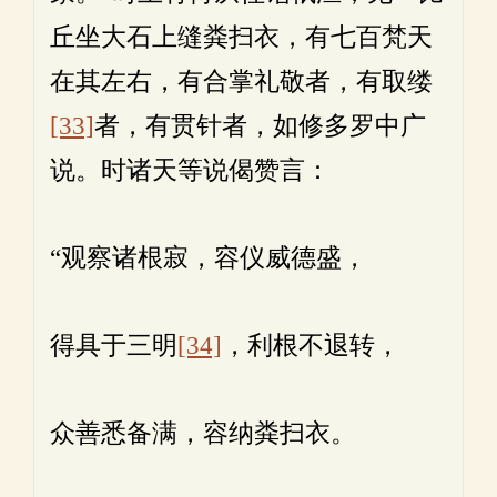
丘坐大石上缝粪扫衣，有七百梵天
在其左右，有合掌礼敬者，有取缕
[33]
者，有贯针者，如修多罗中广
说。时诸天等说偈赞言：
“观察诸根寂，容仪威德盛，
得具于三明
[34]
，利根不退转，
众善悉备满，容纳粪扫衣。