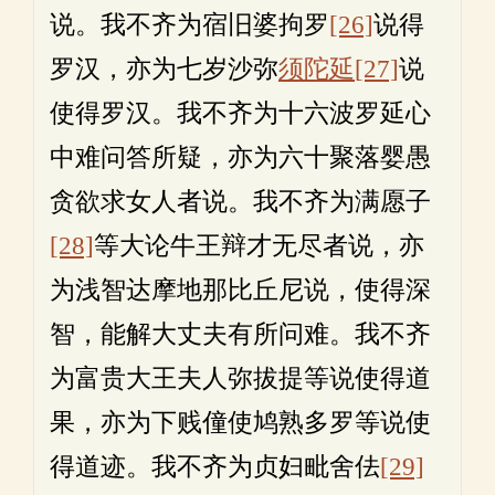
说。我不齐为宿旧婆拘罗
[26]
说得
罗汉，亦为七岁沙弥
须陀延
[27]
说
使得罗汉。我不齐为十六波罗延心
中难问答所疑，亦为六十聚落婴愚
贪欲求女人者说。我不齐为满愿子
[28]
等大论牛王辩才无尽者说，亦
为浅智达摩地那比丘尼说，使得深
智，能解大丈夫有所问难。我不齐
为富贵大王夫人弥拔提等说使得道
果，亦为下贱僮使鸠熟多罗等说使
得道迹。我不齐为贞妇毗舍佉
[29]