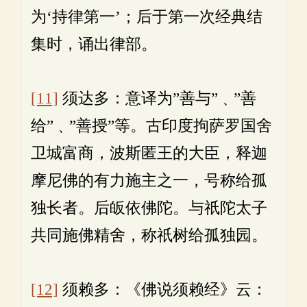
为‘持律第一’；后于第一次经典结
集时，诵出律部。
[11]
须达多：意译为”善与”﹑”善
给”﹑”善授”等。古印度拘萨罗国舍
卫城富商，波斯匿王的大臣，释迦
摩尼佛的有力施主之一，号称给孤
独长者。后皈依佛陀。与祇陀太子
共同施佛精舍，称祇树给孤独园。
[12]
须赖多：《佛说须赖经》云：