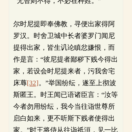
无智则不得，不必在种姓。”
尔时尼提即奉佛教，寻便出家得阿
罗汉。时舍卫城中长者婆罗门闻尼
提得出家，皆生讥论瞋忿嫌恨，而
作是言：“彼尼提者鄙秽下贱今得出
家，若设会时尼提来者，污我舍宅
床蓐
[32]
。”举国纷纭，遂至上彻波
斯匿王。时王闻已语诸臣言：“汝等
今者勿用纷纭，我今当往诣世尊所
启白如来，更不听斯下贱者使得出
家。”时王将侍从往诣祇洹，见一比