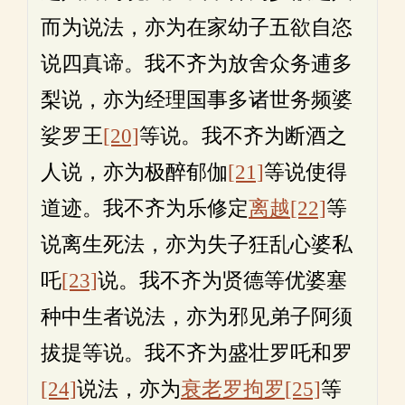
而为说法，亦为在家幼子五欲自恣
说四真谛。我不齐为放舍众务逋多
梨说，亦为经理国事多诸世务频婆
娑罗王
[20]
等说。我不齐为断酒之
人说，亦为极醉郁伽
[21]
等说使得
道迹。我不齐为乐修定
离越
[22]
等
说离生死法，亦为失子狂乱心婆私
吒
[23]
说。我不齐为贤德等优婆塞
种中生者说法，亦为邪见弟子阿须
拔提等说。我不齐为盛壮罗吒和罗
[24]
说法，亦为
衰老
罗拘罗
[25]
等