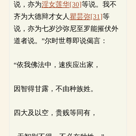
说，亦为
淫女莲华
[30]
等说。我不
齐为大德辩才女人
瞿昙弥
[31]
等
说，亦为七岁沙弥尼至罗能摧伏外
道者说。”尔时世尊即说偈言：
“依我佛法中，速疾应出家，
因智得甘露，不由种族姓。
四大及以空，贵贱等同有，