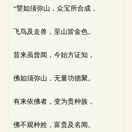
“譬如须弥山，众宝所合成，
飞鸟及走兽，至山皆金色。
昔来虽曾闻，今始方证知，
佛如须弥山，无量功德聚。
有来依佛者，变为贵种族，
佛不观种姓，富贵及名闻。