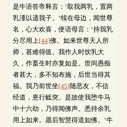
是牛语答帝释言：‘取我两乳，置两
乳湩以遗我子。’犊在母边，闻世尊
名，心大欢喜，便语母言：‘持我乳
分尽用上
[44]
佛。如来世尊天人所
师，甚难得值。我作人时饮乳大
久，作畜生时亦复如是。世间愚痴
者甚大，多不知布施，后世当得其
福。我乃前世坐
[45]
随恶友，不信
经道，憙行觝突。是故使我堕牛马
中十六劫，乃得闻佛声。悉持余乳
用上如来。愿后智慧得道如佛。’牛