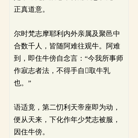
正真道意。
尔时梵志摩耶利内外亲属及聚邑中
合数千人，皆随阿难往观牛。阿难
到，即住牛傍自念言：“今我所事师
作寂志者法，不得手自𤛓取牛乳
也。”
语适竟，第二忉利天帝座即为动，
便从天来，下化作年少梵志被服，
因住牛傍。