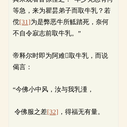
等急，来为瞿昙弟子而取牛乳？若
傥
[31]
为是弊恶牛所觝踏死，奈何
不自令寂志前取牛乳。”
帝释尔时即为阿难𤛓取牛乳，而说
偈言：
“今佛小中风，汝与我乳湩，
令佛服之差
[32]
，得福无有量。