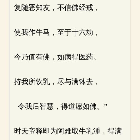
复随恶知友，不信佛经戒，
使我作牛马，至于十六劫，
今乃值有佛，如病得医药。
持我所饮乳，尽与满钵去，
令我后智慧，得道愿如佛。”
时天帝释即为阿难取牛乳湩，得满