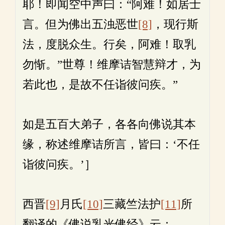
耶！即闻空中声曰：“阿难！如居士
言。但为佛出五浊恶世
[8]
，现行斯
法，度脱众生。行矣，阿难！取乳
勿惭。”世尊！维摩诘智慧辩才，为
若此也，是故不任诣彼问疾。”
如是五百大弟子，各各向佛说其本
缘，称述维摩诘所言，皆曰：‘不任
诣彼问疾。’］
西晋
[9]
月氏
[10]
三藏竺法护
[11]
所
翻译的《佛说乳光佛经》云：