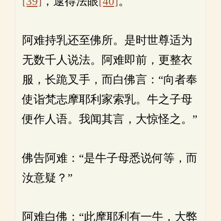
[39]
，逮得法眼
[40]
。
阿难持乳还至佛所。是时世尊适为
无数千人说法。阿难即前，更整衣
服，长跪叉手，而白佛言：“向者奉
使诣梵志摩耶利家索乳。牛之子母
便作人语。我闻其言，大惊怪之。”
佛告阿难：“是牛子母悉说何等，而
汝意疑？”
阿难白佛：“此摩耶利有一牛，大弊