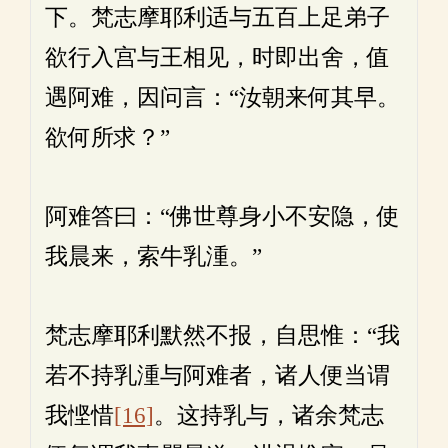
下。梵志摩耶利适与五百上足弟子
欲行入宫与王相见，时即出舍，值
遇阿难，因问言：“汝朝来何其早。
欲何所求？”
阿难答曰：“佛世尊身小不安隐，使
我晨来，索牛乳湩。”
梵志摩耶利默然不报，自思惟：“我
若不持乳湩与阿难者，诸人便当谓
我悭惜
[16]
。这持乳与，诸余梵志