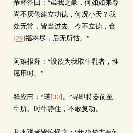
帝释答曰：“虽我之豪，何如如来尊
尚不厌倦建立功德，何况小天？我
处无常，皆当过去。今不立德，食
[29]
福将尽，后无所怙。”
阿难报释：“设欲为我取牛乳者，惟
愿用时。”
释应曰：“诺
[30]
。”寻即持器前至
牛所。时牛静住，不敢复动。
其来观者皆惊怪之：“年少梵志有何