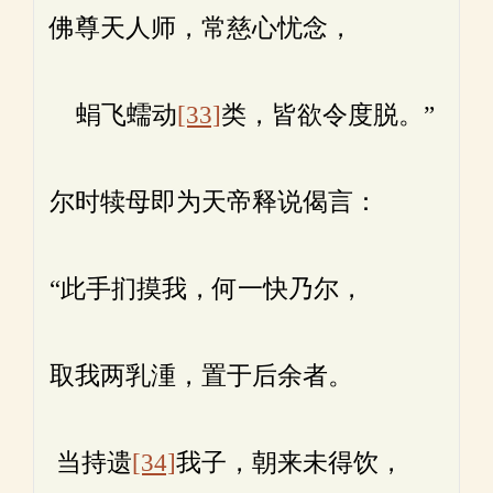
佛尊天人师，常慈心忧念，
蜎飞蠕动
[33]
类，皆欲令度脱。”
尔时犊母即为天帝释说偈言：
“此手扪摸我，何一快乃尔，
取我两乳湩，置于后余者。
当持遗
[34]
我子，朝来未得饮，