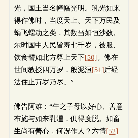
光，国土当名幢幡光明。乳光如来
得作佛时，当度天上、天下万民及
蜎飞蠕动之类，其数当如恒沙数。
尔时国中人民皆寿七千岁，被服、
饮食譬如北方尊上天下
[50]
。佛在
世间教授四万岁，般泥洹
[51]
后经
法住止万岁乃尽。”
佛告阿难：“牛之子母以好心、善意
布施与如来乳湩，俱得度脱。如畜
生尚有善心，何况作人？六情
[52]