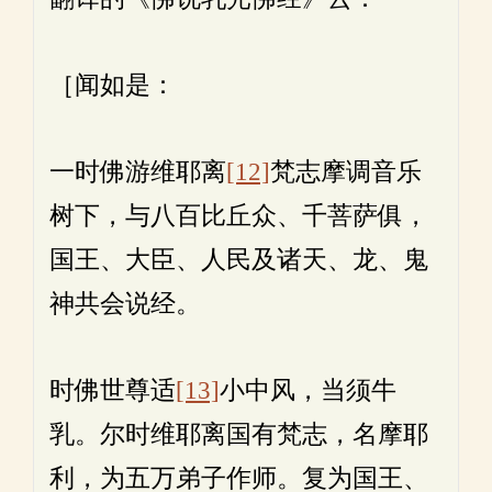
［闻如是：
一时佛游维耶离
[12]
梵志摩调音乐
树下，与八百比丘众、千菩萨俱，
国王、大臣、人民及诸天、龙、鬼
神共会说经。
时佛世尊适
[13]
小中风，当须牛
乳。尔时维耶离国有梵志，名摩耶
利，为五万弟子作师。复为国王、