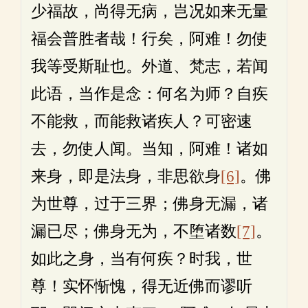
少福故，尚得无病，岂况如来无量
福会普胜者哉！行矣，阿难！勿使
我等受斯耻也。外道、梵志，若闻
此语，当作是念：何名为师？自疾
不能救，而能救诸疾人？可密速
去，勿使人闻。当知，阿难！诸如
来身，即是法身，非思欲身
[6]
。佛
为世尊，过于三界；佛身无漏，诸
漏已尽；佛身无为，不堕诸数
[7]
。
如此之身，当有何疾？时我，世
尊！实怀惭愧，得无近佛而谬听