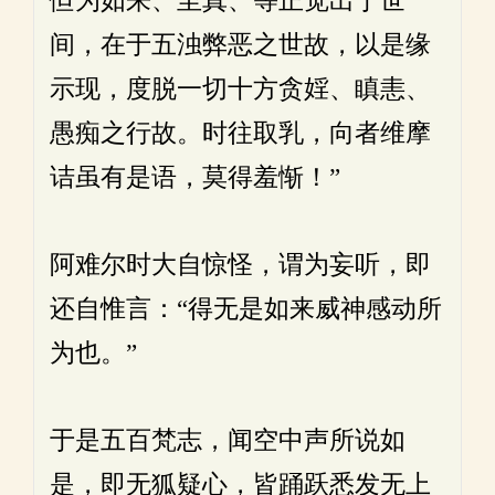
但为如来、至真、等正觉出于世
间，在于五浊弊恶之世故，以是缘
示现，度脱一切十方贪婬、瞋恚、
愚痴之行故。时往取乳，向者维摩
诘虽有是语，莫得羞惭！”
阿难尔时大自惊怪，谓为妄听，即
还自惟言：“得无是如来威神感动所
为也。”
于是五百梵志，闻空中声所说如
是，即无狐疑心，皆踊跃悉发无上