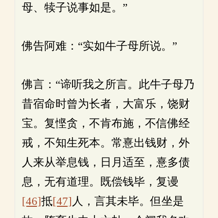
母、犊子说事如是。”
佛告阿难：“实如牛子母所说。”
佛言：“谛听我之所言。此牛子母乃
昔宿命时曾为长者，大富乐，饶财
宝。复悭贪，不肯布施，不信佛经
戒，不知生死本。常憙出钱财，外
人来从举息钱，日月适至，憙多债
息，无有道理。既偿钱毕，复谩
[46]
抵
[47]
人，言其未毕。但坐是