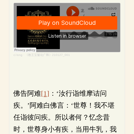
ci long
·
《教王宝鬘论广释》210127_001
佛告阿难
[1]
：‘汝行诣维摩诘问
疾。’阿难白佛言：‘世尊！我不堪
任诣彼问疾。所以者何？忆念昔
时，世尊身小有疾，当用牛乳，我