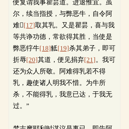
便复谓我事瞿昙道。进退惟宜。虽
尔，续当指授，与弊恶牛，自令阿
难𤛓
[17]
取其乳。又是瞿昙，喜与我
等共诤功德，常欲得其胜，当使是
弊恶牸牛
[18]
觝
[19]
杀其弟子，即可
折辱
[20]
其道，便见捐弃
[21]
。我可
还为众人所敬。阿难得乳若不得
乳，趣使诸人明我不惜。为牛所
杀，不能得乳，我意已达，于我无
过。”
梵志摩耶利时谋议是事已，即告阿