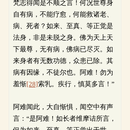
梵志得闻是不顺之言！何况世尊身
自有病，不能疗愈，何能救诸老、
病、死者？如来、至真、等正觉是
法身，非是未脱之身。佛为天上天
下最尊，无有病，佛病已尽灭。如
来身者有无数功德，众患已除。其
病有因缘，不徒尔也。阿难！勿为
羞惭
[28]
索乳。疾行，慎莫多言！”
阿难闻此，大自惭惧，闻空中有声
言：“是阿难！如长者维摩诘所言，