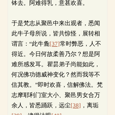
钵去。阿难得乳，意甚欢喜。
于是梵志从聚邑中来出观者，悉闻
此牛子母所说，皆共惊怪，展转相
谓言：“此牛麁
[37]
常时弊恶，人不
得近。今日何故柔善乃尔？想是阿
难所感发耳。瞿昙弟子尚能如此，
何况佛功德威神变化？然而我等不
信其教。”即时欢喜，信解佛法。梵
志摩耶利门室大小、聚邑男女合万
余人，皆悉踊跃，远尘
[38]
，离垢