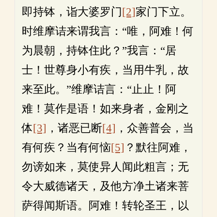
即持钵，诣大婆罗门
[2]
家门下立。
时维摩诘来谓我言：“唯，阿难！何
为晨朝，持钵住此？”我言：“居
士！世尊身小有疾，当用牛乳，故
来至此。”维摩诘言：“止止！阿
难！莫作是语！如来身者，金刚之
体
[3]
，诸恶已断
[4]
，众善普会，当
有何疾？当有何恼
[5]
？默往阿难，
勿谤如来，莫使异人闻此粗言；无
令大威德诸天，及他方净土诸来菩
萨得闻斯语。阿难！转轮圣王，以