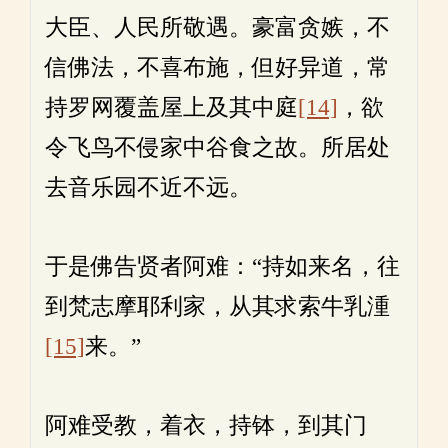
大臣、人民所敬遇。豪富贪嫉，不
信佛法，不喜布施，但好异道，常
持罗网覆盖屋上及其中庭
[14]
，欲
令飞鸟不侵家中谷食之故。所居处
去音乐园不近不远。
于是佛告贤者阿难：“持如来名，往
到梵志摩耶利家，从其求索牛乳湩
[15]
来。”
阿难受教，着衣，持钵，到其门