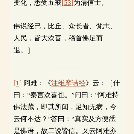
变化，悉受五戒
[53]
为清信士。
佛说经已，比丘、众长者、梵志、
人民，皆大欢喜，稽首佛足而
退。］
[1]
阿难：《
注维摩诘经
》云：［什
曰：“秦言欢喜也。”问曰：“阿难持
佛法藏，即其所闻，足知无病，今
云何不达？”答曰：“真实及方便悉
是佛语，故二说皆信。又云阿难亦