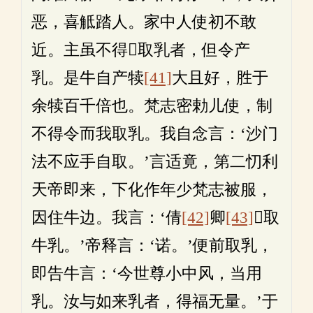
恶，喜觝踏人。家中人使初不敢
近。主虽不得𤛓取乳者，但令产
乳。是牛自产犊
[41]
大且好，胜于
余犊百千倍也。梵志密勅儿使，制
不得令而我取乳。我自念言：‘沙门
法不应手自取。’言适竟，第二忉利
天帝即来，下化作年少梵志被服，
因住牛边。我言：‘倩
[42]
卿
[43]
𤛓取
牛乳。’帝释言：‘诺。’便前取乳，
即告牛言：‘今世尊小中风，当用
乳。汝与如来乳者，得福无量。’于