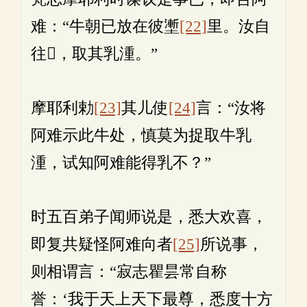
难：“牛朝已放在彼壍
[22]
里。汝自
往𤛓，取其乳湩。”
摩耶利勅
[23]
其儿使
[24]
言：“汝将
阿难示此牛处，慎莫为捉取牛乳
湩，试知阿难能得乳不？”
时五百弟子闻师说是，悉大欢喜，
即复共疑怪阿难向者
[25]
所说事，
则相谓言：“寂志瞿昙常自称
誉：‘我于天上天下最尊，悉度十方