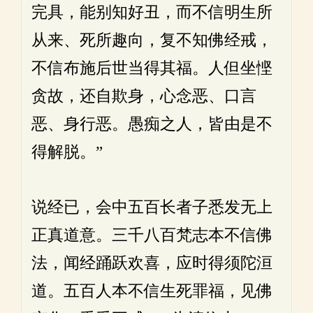
完具，能别知好丑，而不信明生所
从来、死所趣向，复不知佛经戒，
不信布施后世当得其福。人但坐悭
贪故，还自欺身，心念恶、口言
恶、身行恶。愚痴之人，皆由是不
得解脱。”
说经已，会中五百长者子悉发无上
正真道意。三千八百梵志本不信佛
法，闻经踊跃欢喜，应时得须陀洹
道。五百人本不信生死罪福，见佛