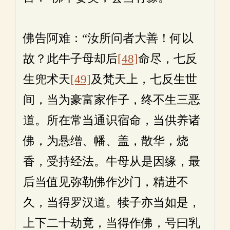
佛告阿难：“汝所问者大善！何以
故？此牛子母却后
[48]
命尽，七反
生兜术天
[49]
及梵天上，七反生世
间，当为豪富家作子，终不生三恶
道。所在常当通识宿命，当供养诸
佛，为悬缯、幡、盖，散华，烧
香，受持经法。牛母从是因缘，最
后当值见弥勒佛作沙门，精进不
久，当得罗汉道。犊子亦当如是，
上下二十劫竟，当得作佛，号曰乳