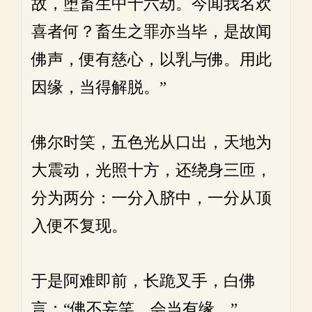
故，堕畜生中十六劫。今闻我名欢
喜者何？畜生之罪亦当毕，是故闻
佛声，便有慈心，以乳与佛。用此
因缘，当得解脱。”
佛尔时笑，五色光从口出，天地为
大震动，光照十方，还绕身三匝，
分为两分：一分入脐中，一分从顶
入便不复现。
于是阿难即前，长跪叉手，白佛
言：“佛不妄笑，会当有缘。”