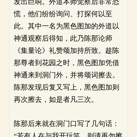
发出巨响。外道本师觉察后非常恐
慌，他们纷纷询问、打探何以至
此。其中一名为黑色图加的外道以
神通观察后得知，此乃陈那论师
《集量论》礼赞颂加持所致。趁陈
那尊者到花园之时，黑色图加凭借
神通来到洞门外，并将颂词擦去。
陈那发现后复又写上，黑色图加则
再次擦去，如是者凡三次。
陈那后来就在洞门口写了几句话：
“若有人在与我开玩笑，则请再勿擦