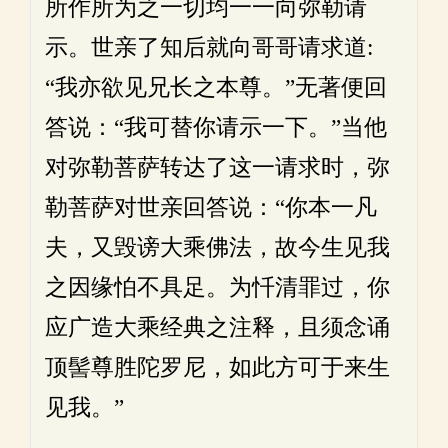
所作所为之一切均一一向弥勒请
示。世亲了知后就向哥哥请求道:
“我亦欲见兄长之本尊。”无著便回
答说：“我可替你请示一下。”当他
对弥勒菩萨转达了这一请求时，弥
勒菩萨对世亲回答说：“你本一凡
夫，又毁谤大乘佛法，故今生见我
之因缘怕不具足。为忏清罪过，你
应广造大乘经典之注释，且须念诵
顶髻尊胜陀罗尼，如此方可于来生
见我。”