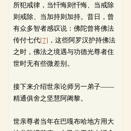
所犯戒律，当忏悔则忏悔、当戒除
则戒除、当加持则加持。昔日，曾
有众多智者感叹说：佛陀曾将佛法
传付七代
[7]
，这些阿罗汉护持佛法
之时，佛法之境遇与功德光尊者住
世时无有些微差别。
接下来介绍世亲论师另一弟子——
精通俱舍之坚慧阿阇黎。
世亲尊者当年在巴嘎布哈地方用大