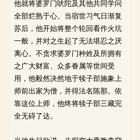
他就将婆罗门吠陀及其他共同学问
全部烂熟于心。当宿世习气日渐复
苏后，他开始将整个轮回看作火坑
一般，并对之生起了无法堪忍之厌
离心。不贪求婆罗门种姓及所拥有
之广大财富、众多眷属等世间受
用，他毅然决然地于犊子部施象上
师前出家为僧，并得法名陈那。依
靠这位上师，他终将犊子部三藏完
全无碍了达。