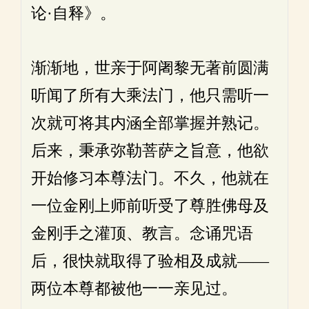
论·自释》。
渐渐地，世亲于阿阇黎无著前圆满
听闻了所有大乘法门，他只需听一
次就可将其内涵全部掌握并熟记。
后来，秉承弥勒菩萨之旨意，他欲
开始修习本尊法门。不久，他就在
一位金刚上师前听受了尊胜佛母及
金刚手之灌顶、教言。念诵咒语
后，很快就取得了验相及成就——
两位本尊都被他一一亲见过。