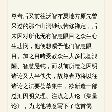
尊者后又前往沃智布夏地方原先曾
呆过的那个山洞继续苦修禅定，后
来因对所化无有智慧眼目之众生心
生悲悯，他便想赐予他们智慧眼
目。加之目睹受教众生大多根基浅
陋、智慧愚钝，而以前所造之因明
诸论又大半佚失，故尊者乃将以往
诸论之法要荟萃集中，欲新造一部
总汇因明义理、注疏之大论《集量
论》，为此他特意写下了这首偈