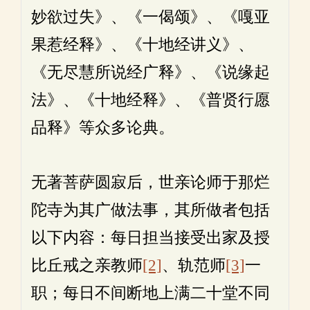
妙欲过失》、《一偈颂》、《嘎亚
果惹经释》、《十地经讲义》、
《无尽慧所说经广释》、《说缘起
法》、《十地经释》、《普贤行愿
品释》等众多论典。
无著菩萨圆寂后，世亲论师于那烂
陀寺为其广做法事，其所做者包括
以下内容：每日担当接受出家及授
比丘戒之亲教师
[2]
、轨范师
[3]
一
职；每日不间断地上满二十堂不同