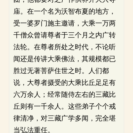
庙。在一个名为沃智布夏的地方，
受一婆罗门施主邀请，大乘一万两
千僧众曾请尊者于三个月之内广转
法轮。在尊者所处之时代，不论听
闻还是传讲大乘佛法，其规模都已
胜过无著菩萨住世之时。人们都
说，大尊者摄受的大乘比丘足足有
六万余人；经常随侍左右的三藏比
丘则有一千余人。这些弟子个个戒
律清净，对三藏广学多闻，完全堪
当弘法重任。