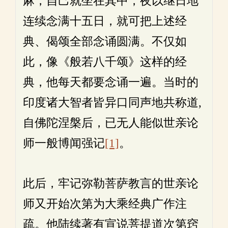
麻，自己就坐在其中，夜以继日地
连续念满十五日，就可把上述经
典、偈颂全部念诵圆满。不仅如
此，像《般若八千颂》这样的经
典，他每天都要念诵一遍。当时的
印度诸大智者皆异口同声地共称道,
自佛陀涅槃后，已无人能似世亲论
师一般博闻强记
[1]
。
此后，牢记弥勒菩萨教言的世亲论
师又开始次第为大乘经典广作注
疏。他陆续著有宣说菩提道次第窍