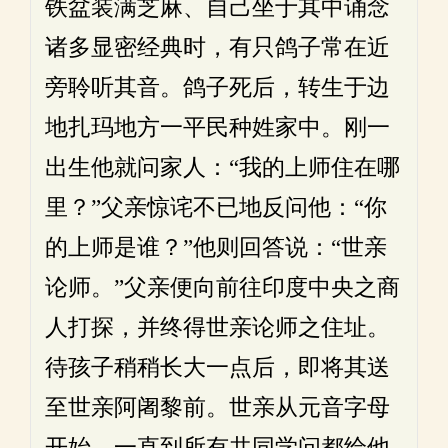
铁盆装满芝麻、自己坐于其中诵念
诸多显密经典时，有只鸽子常在近
旁聆听其音。鸽子死后，转生于边
地扎玛地方一平民种姓家中。刚一
出生他就问家人：“我的上师住在哪
里？”父亲惊诧不已地反问他：“你
的上师是谁？”他则回答说：“世亲
论师。”父亲便向前往印度中央之商
人打探，并终得世亲论师之住址。
待孩子稍稍长大一点后，即将其送
至世亲阿阇黎前。世亲从元音字母
开始，一直到所有共同学问都给他