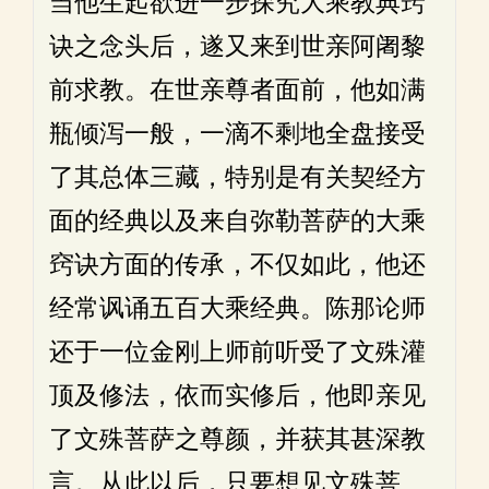
当他生起欲进一步探究大乘教典窍
诀之念头后，遂又来到世亲阿阇黎
前求教。在世亲尊者面前，他如满
瓶倾泻一般，一滴不剩地全盘接受
了其总体三藏，特别是有关契经方
面的经典以及来自弥勒菩萨的大乘
窍诀方面的传承，不仅如此，他还
经常讽诵五百大乘经典。陈那论师
还于一位金刚上师前听受了文殊灌
顶及修法，依而实修后，他即亲见
了文殊菩萨之尊颜，并获其甚深教
言。从此以后，只要想见文殊菩