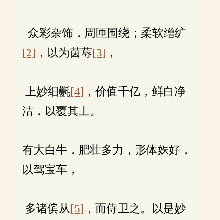
众彩杂饰，周匝围绕；柔软缯纩
[2]
，以为茵蓐
[3]
，
上妙细氎
[4]
，价值千亿，鲜白净
洁，以覆其上。
有大白牛，肥壮多力，形体姝好，
以驾宝车，
多诸傧从
[5]
，而侍卫之。以是妙