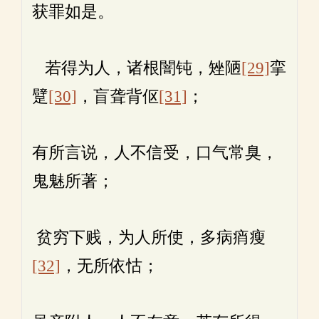
获罪如是。
若得为人，诸根闇钝，矬陋
[29]
挛
躄
[30]
，盲聋背伛
[31]
；
有所言说，人不信受，口气常臭，
鬼魅所著；
贫穷下贱，为人所使，多病痟瘦
[32]
，无所依怙；