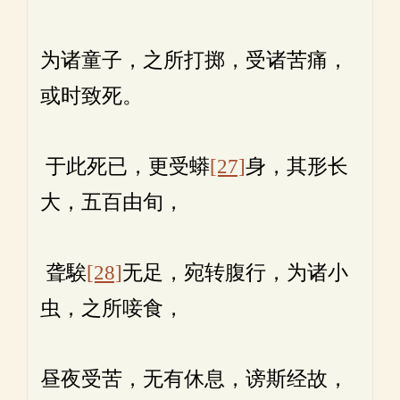
为诸童子，之所打掷，受诸苦痛，
或时致死。
于此死已，更受蟒
[27]
身，其形长
大，五百由旬，
聋騃
[28]
无足，宛转腹行，为诸小
虫，之所唼食，
昼夜受苦，无有休息，谤斯经故，