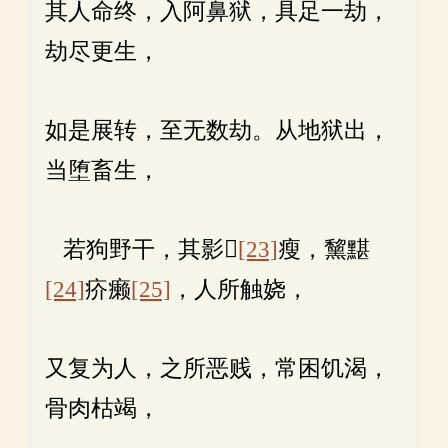
其人命终，入阿鼻狱，具足一劫，
劫尽更生，
如是展转，至无数劫。从地狱出，
当堕畜生，
若狗野干，其影𩑔
[23]
瘦，黧黮
[24]
疥癞
[25]
，人所触娆，
又复为人，之所恶贱，常困饥渴，
骨肉枯竭，