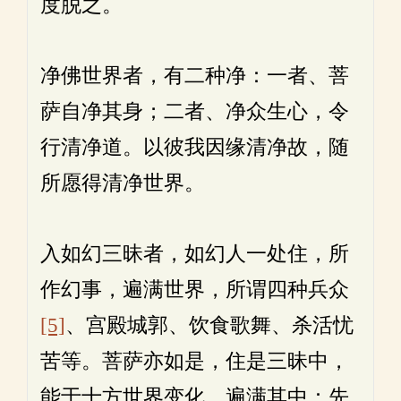
度脱之。
净佛世界者，有二种净：一者、菩
萨自净其身；二者、净众生心，令
行清净道。以彼我因缘清净故，随
所愿得清净世界。
入如幻三昧者，如幻人一处住，所
作幻事，遍满世界，所谓四种兵众
[5]
、宫殿城郭、饮食歌舞、杀活忧
苦等。菩萨亦如是，住是三昧中，
能于十方世界变化，遍满其中：先