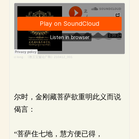
ci long
·
《教王宝鬘论广释》210412_001
尔时，金刚藏菩萨欲重明此义而说
偈言：
“菩萨住七地，慧方便已得，