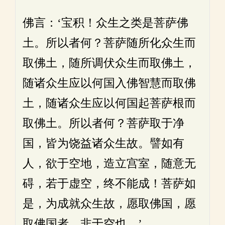
佛言：‘宝积！众生之类是菩萨佛
土。所以者何？菩萨随所化众生而
取佛土，随所调伏众生而取佛土，
随诸众生应以何国入佛智慧而取佛
土，随诸众生应以何国起菩萨根而
取佛土。所以者何？菩萨取于净
国，皆为饶益诸众生故。譬如有
人，欲于空地，造立宫室，随意无
碍，若于虚空，终不能成！菩萨如
是，为成就众生故，愿取佛国，愿
取佛国者，非于空也。’