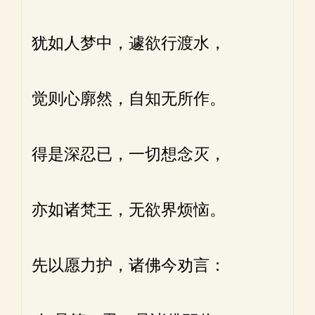
犹如人梦中，遽欲行渡水，
觉则心廓然，自知无所作。
得是深忍已，一切想念灭，
亦如诸梵王，无欲界烦恼。
先以愿力护，诸佛今劝言：