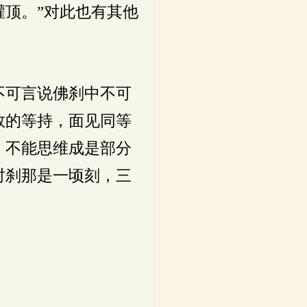
顶。”对此也有其他
不可言说佛刹中不可
数的等持，面见同等
，不能思维成是部分
时刹那是一顷刻，三