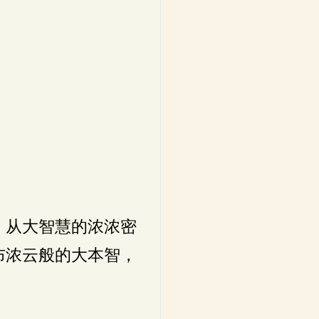
，从大智慧的浓浓密
布浓云般的大本智，