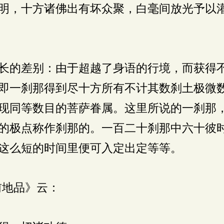
明，十方诸佛出有坏众聚，白毫间放光予以灌
长的差别：由于超越了身语的行境，而获得
即一刹那得到尽十方所有不计其数刹土极微
现同等数目的菩萨眷属。这里所说的一刹那
的极点称作刹那的。一百二十刹那中六十彼
这么短的时间里便可入定出定等等。
前地品》云：