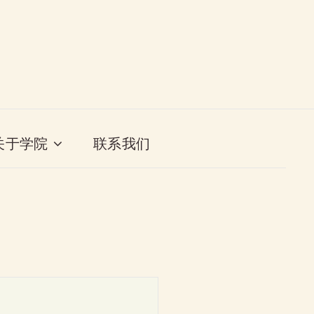
关于学院
联系我们