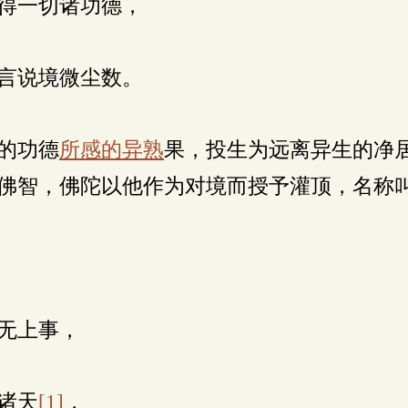
得一切诸功德，
言说境微尘数。
的功德
所感的异熟
果，投生为远离异生的净
佛智，佛陀以他作为对境而授予灌顶，名称
无上事，
诸天
[1]
，