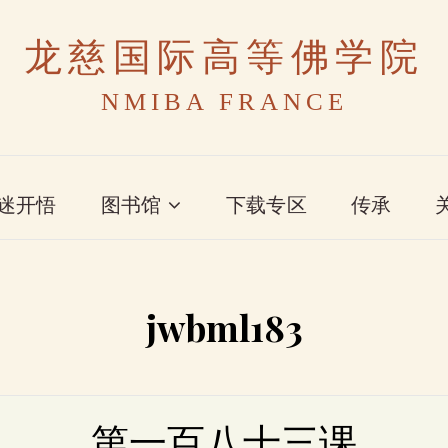
龙慈国际高等佛学院
NMIBA FRANCE
迷开悟
图书馆
下载专区
传承
jwbml183
第一百八十三课