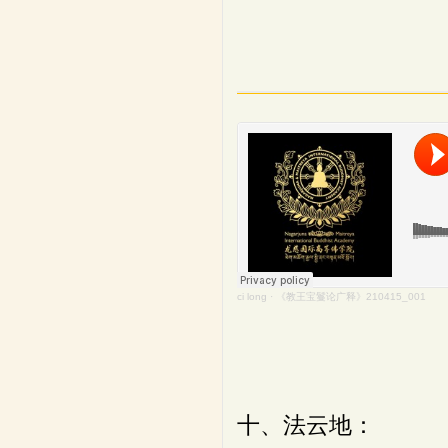
ci long
·
《教王宝鬘论广释》210415_001
十、法云地：