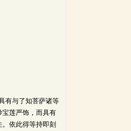
具有与了知菩萨诸等
妙宝莲严饰，而具有
住。依此得等持即刻