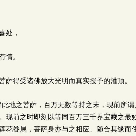
喜处，
有情。
菩萨得受诸佛放大光明而真实授予的灌顶。
得此地之菩萨，百万无数等持之末，现前所谓
。现前之时即刻以等同百万三千界宝藏之最
莲花眷属，菩萨身亦与之相应、随合其缘而