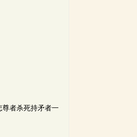
悲尊者杀死持矛者一