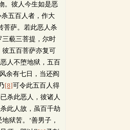
物。彼人今生如是恶
心杀五百人者，作大
转菩萨。若此恶人杀
罗三藐三菩提，尔时
，彼五百菩萨亦复可
彼恶人不堕地狱，五百
风余有七日，当还阎
乃
[8]
可令此五百人得
心已杀此恶人，彼诸人
以杀此人故，虽百千劫
地狱苦。’善男子，