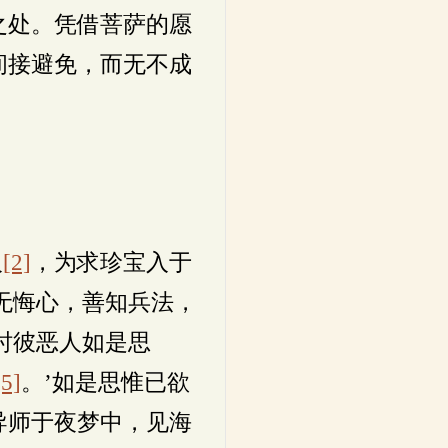
之处。凭借菩萨的愿
间接避免，而无不成
人
[2]
，为求珍宝入于
无悔心，善知兵法，
时彼恶人如是思
[5]
。’如是思惟已欲
导师于夜梦中，见海