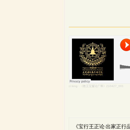
ci long
·
《教王宝鬘论广释》210427_001
《宝行王正论·出家正行