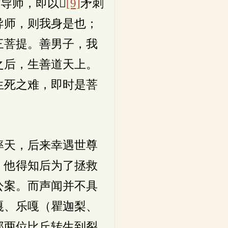
导师，即以𥎞
[9]
矛刺
导师，则我身是也；
三菩提。善男子，我
之后，生善道天上。
生死之难，即时是菩
率天，后来幸遇世尊
，他得知后为了拯救
公案。而声闻并不具
嘎、乐嘎（瞿迦梨、
那两位比丘转生到裂