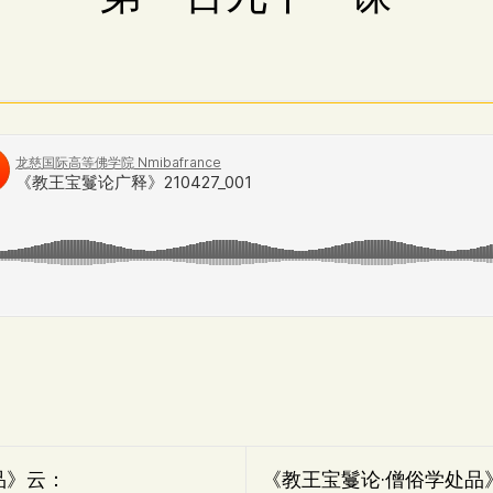
品》云：
《教王宝鬘论·僧俗学处品