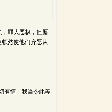
，
。
夫，罪大恶极，但愿
便顿然使他们弃恶从
切有情，我当令此等