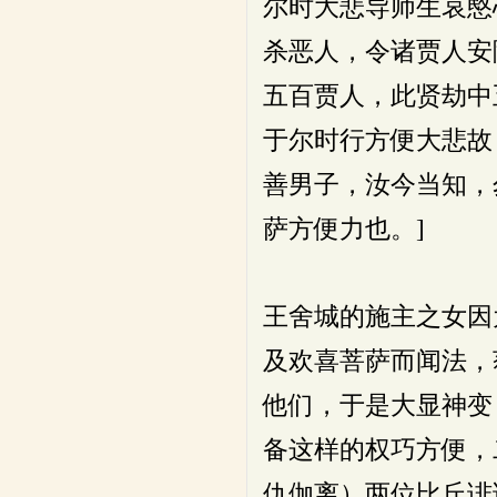
尔时大悲导师生哀愍
杀恶人，令诸贾人安
五百贾人，此贤劫中
于尔时行方便大悲故
善男子，汝今当知，
萨方便力也。]
王舍城的施主之女因
及欢喜菩萨而闻法，
他们，于是大显神变
备这样的权巧方便，
仇伽离）两位比丘诽