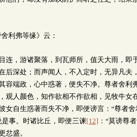
。
谤舍利弗等缘》云：
目连，游诸聚落，到瓦师所，值天大雨，即
在后深处；而声闻人，不入定时，无异凡夫
其容端政，心中惑著，便失不净。尊者舍利
，观人颜色，知作欲相不作欲相，见牧牛女
彼女自生惑著而失不净，即便谤言：“尊者舍
说是事。时诸比丘，即便三谏
[12]
：“莫谤尊
更忿盛。