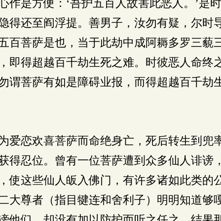
心作是方便：‘吾护五百人故害此恶人。’是时
隐得还至阎浮提。善男子，汝勿有疑，尔时
五百菩萨是也，当于此劫中成阿耨多罗三藐
，即得超越百千劫生死之难。时彼恶人命终
勿谓菩萨有如是障碍业报，而得超越百千劫
为爱恋欢喜菩萨而命绝身亡，死后转生到兜
获得忍位。曾有一位菩萨遭到众多仙人诽谤
，使这些仙人皈入佛门，有许多诸如此类的
二大尊者（指目犍连和舍利子）明明知道够
谤他们，却没有加以防护而听之任之，结果