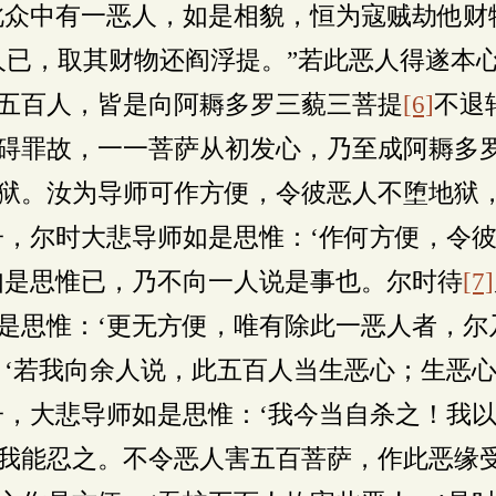
此众中有一恶人，如是相貌，恒为寇贼劫他财
人已，取其财物还阎浮提。”若此恶人得遂本
五百人，皆是向阿耨多罗三藐三菩提
[6]
不退
碍罪故，一一菩萨从初发心，乃至成阿耨多
狱。汝为导师可作方便，令彼恶人不堕地狱
子，尔时大悲导师如是思惟：‘作何方便，令
如是思惟已，乃不向一人说是事也。尔时待
[7]
是思惟：‘更无方便，唯有除此一恶人者，尔
：‘若我向余人说，此五百人当生恶心；生恶
子，大悲导师如是思惟：‘我今当自杀之！我
我能忍之。不令恶人害五百菩萨，作此恶缘受