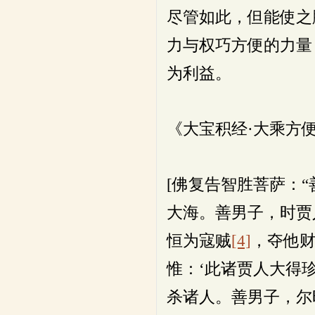
尽管如此，但能使之
力与权巧方便的力量
为利益。
《大宝积经·大乘方
[佛复告智胜菩萨：
大海。善男子，时贾
恒为寇贼
[4]
，夺他
惟：‘此诸贾人大得
杀诸人。善男子，尔