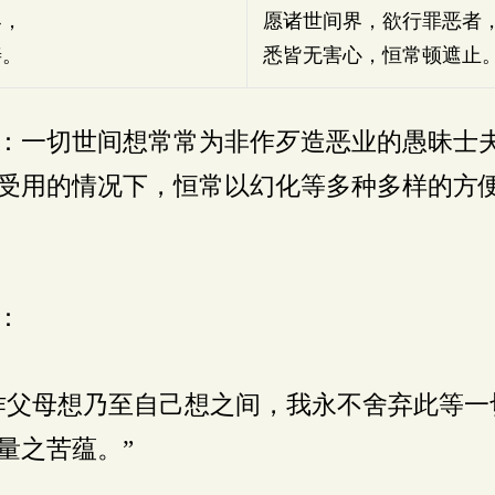
界，
愿诸世间界，欲行罪恶者
善。
悉皆无害心，恒常顿遮止
：一切世间想常常为非作歹造恶业的愚昧士
受用的情况下，恒常以幻化等多种多样的方
：
作父母想乃至自己想之间，我永不舍弃此等一
量之苦蕴。”