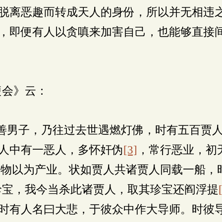
脱离恶趣而转成天人的身份，所以并无相违
，即便有人以贪嗔来加害自己，也能够直接
便会》云：
“善男子，乃往过去世遇燃灯佛，时有五百贾
人中有一恶人，多怀奸伪
[3]
，常行恶业，初
财物以为产业。状如贾人共诸贾人同载一船，
珍宝，我今当杀此诸贾人，取其珍宝还阎浮提
时有人名曰大悲，于彼众中作大导师。时彼