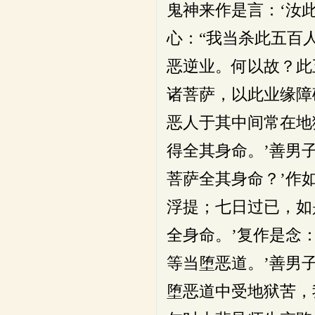
鬼神来作是言：‘汝
心：“我当杀此五百
恶逆业。何以故？此
诸菩萨，以此业缘障
恶人于其中间常在地
得全其身命。’善男
菩萨全其身命？’作
浮提；七日过已，如
全身命。’复作是念
等当堕恶道。’善男
堕恶道中受地狱苦，