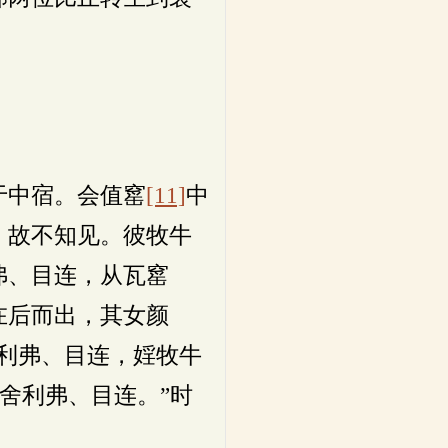
于中宿。会值窰
[11]
中
，故不知见。彼牧牛
弗、目连，从瓦窰
在后而出，其女颜
利弗、目连，婬牧牛
者舍利弗、目连。”时