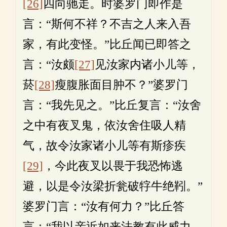
[26]
四向驰走。时婆罗门即作是
言：“斯何不祥？不吉之人来入吾
家，有此变怪。”比丘闻已即答之
言：“汝颇
[27]
见汝家内诸小儿等，
菸
[28]
瘦腹胀面目肿不？”婆罗门
言：“我先见之。”比丘复言：“汝舍
之中有夜叉鬼，依汝舍住吸人精
气，故令汝家诸小儿等有斯疹疾
[29]
，今此夜叉以畏于我恐怖逃
避，以是令汝梁折瓮破牸牛绝靷。”
婆罗门言：“汝有何力？”比丘答
言：“我以亲近如来法教有此威力，