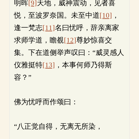
明晖
[9]
天地，威神震动，见者喜
悦，至波罗奈国。未至中道
[10]
，
逢一梵志
[11]
名曰忧呼，辞亲离家
求师学道，瞻覩
[12]
尊妙惊喜交
集。下在道侧举声叹曰：“威灵感人
仪雅挺特
[13]
，本事何师乃得斯
容？”
佛为忧呼而作颂曰：
“八正觉自得，无离无所染，