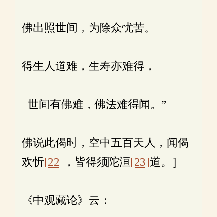
佛出照世间，为除众忧苦。
得生人道难，生寿亦难得，
世间有佛难，佛法难得闻。”
佛说此偈时，空中五百天人，闻偈
欢忻
[22]
，皆得须陀洹
[23]
道。］
《中观藏论》云：