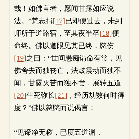
哉！如佛言者，愿闻甘露如应说
法。”梵志揖
[17]
已即便过去，未到
师所于道路宿，至其夜半卒
[18]
便
命终。佛以道眼见其已终，愍伤
[19]
之曰：“世间愚痴谓命有常，见
佛舍去而独丧亡，法鼓震动而独不
闻，甘露灭苦而独不尝，展转五道
[20]
生死弥长
[21]
，经历劫数何时得
度？”佛以慈愍而说偈言：
“见谛净无秽，已度五道渊，