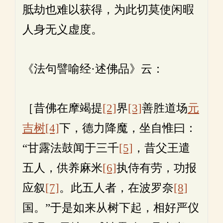
胝劫也难以获得，为此切莫使闲暇
人身无义虚度。
《法句譬喻经·述佛品》云：
［昔佛在摩竭提
[2]
界
[3]
善胜道场
元
吉树
[4]
下，德力降魔，坐自惟曰：
“甘露法鼓闻于三千
[5]
，昔父王遣
五人，供养麻米
[6]
执侍有劳，功报
应叙
[7]
。此五人者，在波罗奈
[8]
国。”于是如来从树下起，相好严仪