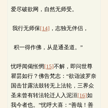
爱尽破欲网，自然无师受。
我行无师保
[14]
，志独无伴侣，
积一得作佛，从是通圣道。”
忧呼闻偈怅惘
[15]
不解，即问世尊
瞿昙如行？佛告梵志：“欲诣波罗奈
国击甘露法鼓转无上法轮，三界众
圣未曾有转法轮迁人入泥洹
[16]
如
我今者也。”忧呼大喜：“善哉！善