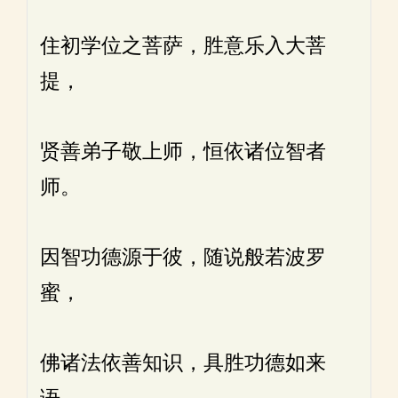
住初学位之菩萨，胜意乐入大菩
提，
贤善弟子敬上师，恒依诸位智者
师。
因智功德源于彼，随说般若波罗
蜜，
佛诸法依善知识，具胜功德如来