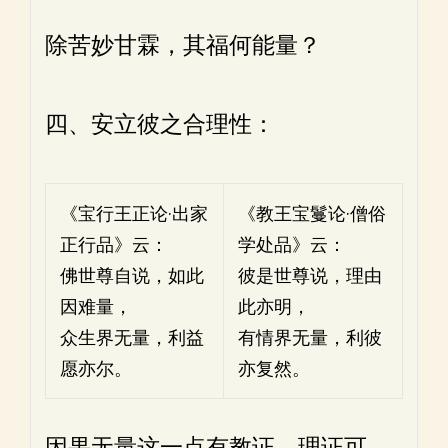
除苦妙甘霖，其福何能量？
四、安立彼之合理性：
《宝行王正论·出家
《教王宝鬘论·僧俗
正行品》云：
学处品》云：
佛世尊自说，如此
彼是世尊说，理由
因难量，
此亦明，
众生界无量，利益
有情界无量，利彼
愿亦尔。
亦复然。
因果无量这一点有教证、理证可