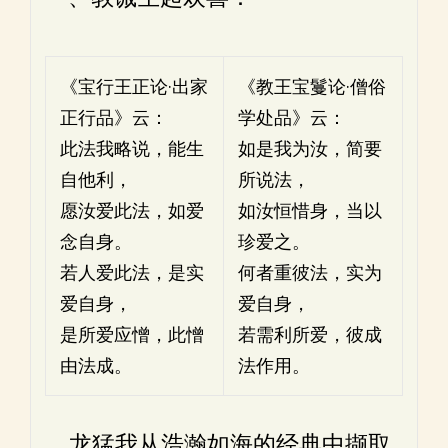
《宝行王正论·出家
《教王宝鬘论·僧俗
正行品》云：
学处品》云：
此法我略说，能生
如是我为汝，简要
自他利，
所说法，
愿汝爱此法，如爱
如汝恒惜身，当以
念自身。
珍爱之。
若人爱此法，是实
何者重彼法，实为
爱自身，
爱自身，
是所爱应憎，此憎
若需利所爱，彼成
由法成。
法作用。
龙猛我从浩瀚如海的经典中撷取