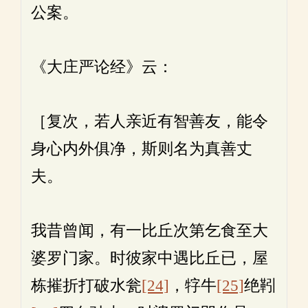
公案。
《大庄严论经》云：
［复次，若人亲近有智善友，能令
身心内外俱净，斯则名为真善丈
夫。
我昔曾闻，有一比丘次第乞食至大
婆罗门家。时彼家中遇比丘已，屋
栋摧折打破水瓮
[24]
，牸牛
[25]
绝靷