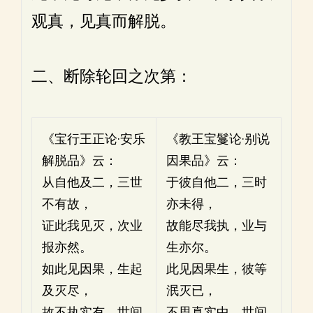
观真，见真而解脱。
二、断除轮回之次第：
《宝行王正论·安乐
《教王宝鬘论·别说
解脱品》云：
因果品》云：
从自他及二，三世
于彼自他二，三时
不有故，
亦未得，
证此我见灭，次业
故能尽我执，业与
报亦然。
生亦尔。
如此见因果，生起
此见因果生，彼等
及灭尽，
泯灭已，
故不执实有，世间
不思真实中，世间