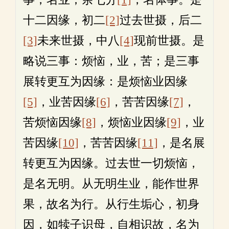
十二因缘，初二
[2]
过去世摄，后二
[3]
未来世摄，中八
[4]
现前世摄。是
略说三事：烦恼，业，苦；是三事
展转更互为因缘：是烦恼业因缘
[5]
，业苦因缘
[6]
，苦苦因缘
[7]
，
苦烦恼因缘
[8]
，烦恼业因缘
[9]
，业
苦因缘
[10]
，苦苦因缘
[11]
，是名展
转更互为因缘。过去世一切烦恼，
是名无明。从无明生业，能作世界
果，故名为行。从行生垢心，初身
因，如犊子识母，自相识故，名为