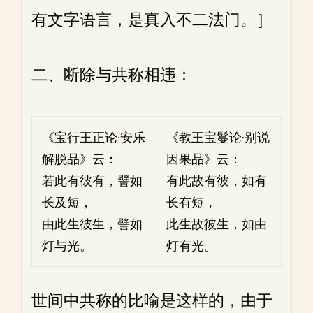
有文字语言，是真入不二法门。］
二、断除与共称相违：
《宝行王正论
·
安乐
《教王宝鬘论·别说
解脱品》云：
因果品》云：
若此有彼有，譬如
有此故有彼，如有
长及短，
长有短，
由此生彼生，譬如
此生故彼生，如由
灯与光。
灯有光。
世间中共称的比喻是这样的，由于