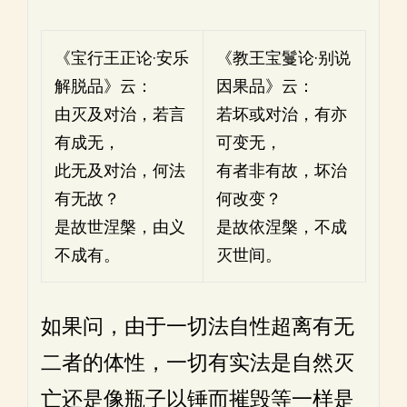
《宝行王正论·安乐
《教王宝鬘论·别说
解脱品》云：
因果品》云：
由灭及对治，若言
若坏或对治，有亦
有成无，
可变无，
此无及对治，何法
有者非有故，坏治
有无故？
何改变？
是故世涅槃，由义
是故依涅槃，不成
不成有。
灭世间。
如果问，由于一切法自性超离有无
二者的体性，一切有实法是自然灭
亡还是像瓶子以锤而摧毁等一样是