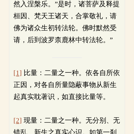
然入涅槃乐。”是时，诸菩萨及释提
桓因、梵天王诸天，合掌敬礼，请
佛为诸众生初转法轮。佛时默然受
请，后到波罗柰鹿林中转法轮。”
[1]
比量：二量之一种。依各自所依
正因，对各自所量隐蔽事物从新生
起真实耽著识，如直接比量等。
[2]
现量：二量之一种。无分别、无
错乱、新生之真实心识。如第一刹