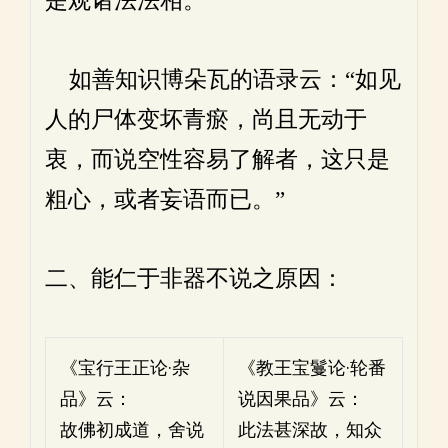
是观诸法法相。”
如善知识博朵瓦的语录云：“如见
人的尸体变坏青瘀，尚且无动于
衷，而说空性容易了解者，这只是
粗心，或者妄语而已。”
二、能仁于非器不说之原因：
《宝行王正论·杂
《教王宝鬘论·轮番
品》云：
说因果品》云：
故佛初成道，舍说
此法甚深故，知众