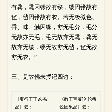
有毳，毳因缘故有缕，缕因缘故有
毡，毡因缘故有衣。若无极微色、
香、味、触因缘，亦无毛分，毛分
无故亦无毛，毛无故亦无毳，毳无
故亦无缕，缕无故亦无毡，毡无故
亦无衣。”
三、是故佛未授记四边：
《宝行王正论·杂
《教王宝鬘论·轮番
品》云：
说因果品》云：