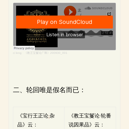
ci long
·
《教王宝鬘论广释》200930_001
二、轮回唯是假名而已：
《宝行王正论
·
杂
《教王宝鬘论·轮番
品》云：
说因果品》云：