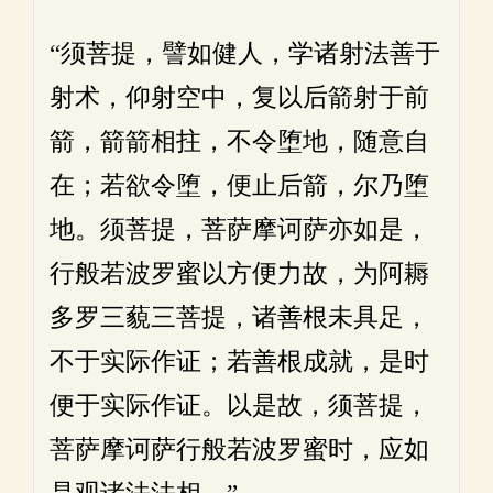
“须菩提，譬如健人，学诸射法善于
射术，仰射空中，复以后箭射于前
箭，箭箭相拄，不令堕地，随意自
在；若欲令堕，便止后箭，尔乃堕
地。须菩提，菩萨摩诃萨亦如是，
行般若波罗蜜以方便力故，为阿耨
多罗三藐三菩提，诸善根未具足，
不于实际作证；若善根成就，是时
便于实际作证。以是故，须菩提，
菩萨摩诃萨行般若波罗蜜时，应如