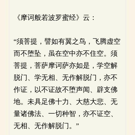
《摩诃般若波罗蜜经》云：
“须菩提，譬如有翼之鸟，飞腾虚空
而不堕坠，虽在空中亦不住空。须
菩提，菩萨摩诃萨亦如是，学空解
脱门、学无相、无作解脱门，亦不
作证，以不证故不堕声闻、辟支佛
地。未具足佛十力、大慈大悲、无
量诸佛法、一切种智，亦不证空、
无相、无作解脱门。”