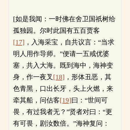
[如是我闻：一时佛在舍卫国祇树给
孤独园。尔时此国有五百贾客
[17]
，入海采宝，自共议言：“当求
明人用作导师。”便请一五戒优婆
塞，共入大海。既到海中，海神变
身，作一夜叉
[18]
，形体丑恶，其
色青黑，口出长牙，头上火燃，来
牵其船，问估客
[19]
曰：“世间可
畏，有过我者无？”贤者对曰：“更
有可畏，剧汝数倍。”海神复问：