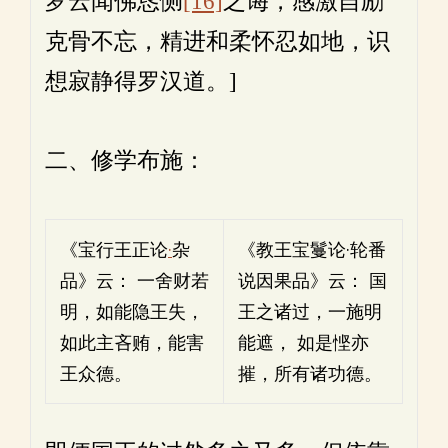
罗云闻佛恳恻
[16]
之诲，感激自励
克骨不忘，精进和柔怀忍如地，识
想寂静得罗汉道。]
二、修学布施：
《宝行王正论
·
杂
《教王宝鬘论·轮番
品》云： 一舍财若
说因果品》云： 国
明，如能隐王失，
王之诸过，一施明
如此主吝贿，能害
能遮， 如是悭亦
王众德。
摧，所有诸功德。