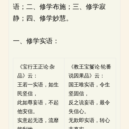
语；二、修学布施；三、修学寂
静；四、修学妙慧。
一、修学实语：
《宝行王正论·杂
《教王宝鬘论·轮番
品》云：
说因果品》云：
王若一实语，如生
国王唯实语，令生
民坚信，
坚固信，
此如尊妄语，不起
反之说妄语，最令
他安信。
失信心。
实意起无违，流靡
无欺即实语，转心