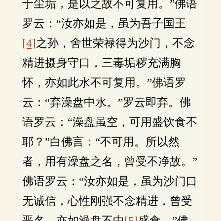
于尘垢，是以之故不可复用。”佛语
罗云：“汝亦如是，虽为吾子国王
[4]
之孙，舍世荣禄得为沙门，不念
精进摄身守口，三毒垢秽充满胸
怀，亦如此水不可复用。”佛语罗
云：“弃澡盘中水。”罗云即弃。佛
语罗云：“澡盘虽空，可用盛饮食不
耶？”白佛言：“不可用。所以然
者，用有澡盘之名，曾受不净故。”
佛语罗云：“汝亦如是，虽为沙门口
无诚信，心性刚强不念精进，曾受
恶名，亦如澡盘不中
[5]
盛食。”佛