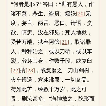
“何者是耶？”答曰：“世有愚人，作
诸不善，杀生、盗窃、婬妷
[20]
无
度，妄言、两舌、恶口、绮语，贪
欲、瞋恚、没在邪见；死入地狱，
受苦万端。狱卒阿傍
[21]
，取诸罪
人，种种治之，或以刀斫，或以车
裂，分坏其身，作数千段。或复臼
[22]
擣
[23]
，或复磨之，刀山剑树，
火车镬汤，寒冰沸屎，一切备受。
荷如此苦，经数千万岁，此之可
畏，剧汝甚多。”海神放之，隐形而