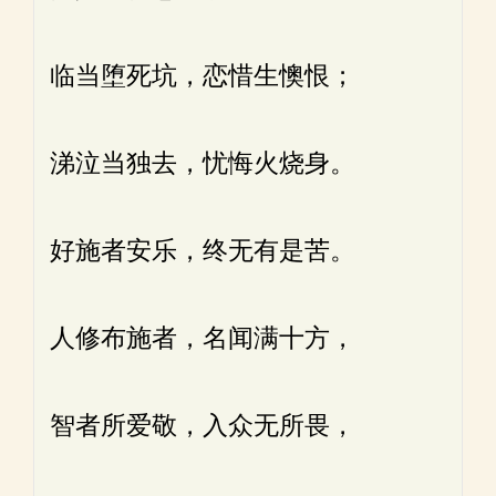
临当堕死坑，恋惜生懊恨；
涕泣当独去，忧悔火烧身。
好施者安乐，终无有是苦。
人修布施者，名闻满十方，
智者所爱敬，入众无所畏，