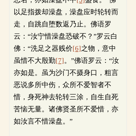
以足指拨却澡盘，澡盘应时轮转而
走，自跳自堕数返乃止。佛语罗
云：“汝宁惜澡盘恐破不？”罗云白
佛：“洗足之器贱价
[6]
之物，意中
虽惜不大殷勤
[7]
。”佛语罗云：“汝
亦如是。虽为沙门不摄身口，粗言
恶说多所中伤，众所不爱智者不
惜，身死神去轮转三涂，自生自死
苦恼无量。诸佛贤圣所不爱惜，亦
如汝言不惜澡盘。”