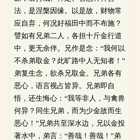
法，是涅槃因缘。以是故，财物常
应自弃，何况好福田中而不布施？
譬如有兄弟二人，各担十斤金行道
中，更无余伴。兄作是念：“我何以
不杀弟取金？此旷路中人无知者！”
弟复生念，欲杀兄取金。兄弟各有
恶心，语言视占皆异。兄弟即自
悟，还生悔心：“我等非人，与禽兽
何异？同生兄弟，而为少金故而生
恶心！”兄弟共至深水边，兄以金投
著水中，弟言：“善哉！善哉！”弟