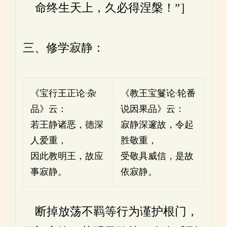
命终生天上，久必得涅槃！”］
三、修学寂静：
《宝行王正论·杂
《教王宝鬘论·轮番
品》云：
说因果品》云：
若王静诸恶，德深
寂静深邃故，令起
人爱重，
胜敬重，
因此教明王，故应
受敬具威信，是故
事寂静。
依寂静。
断掉放荡不羁等行为谨护根门，