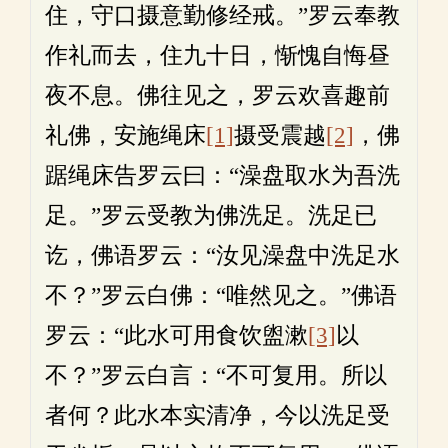
住，守口摄意勤修经戒。”罗云奉教
作礼而去，住九十日，惭愧自悔昼
夜不息。佛往见之，罗云欢喜趣前
礼佛，安施绳床
[1]
摄受震越
[2]
，佛
踞绳床告罗云曰：“澡盘取水为吾洗
足。”罗云受教为佛洗足。洗足已
讫，佛语罗云：“汝见澡盘中洗足水
不？”罗云白佛：“唯然见之。”佛语
罗云：“此水可用食饮盥漱
[3]
以
不？”罗云白言：“不可复用。所以
者何？此水本实清净，今以洗足受