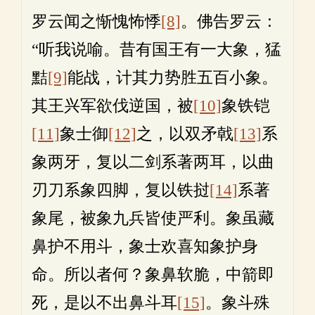
罗云闻之惭愧怖悸
[8]
。佛告罗云：
“听我说喻。昔有国王有一大象，猛
黠
[9]
能战，计其力势胜五百小象。
其王兴军欲伐逆国，被
[10]
象铁铠
[11]
象士御
[12]
之，以双矛戟
[13]
系
象两牙，复以二剑系著两耳，以曲
刃刀系象四脚，复以铁挝
[14]
系著
象尾，被象九兵皆使严利。象虽藏
鼻护不用斗，象士欢喜知象护身
命。所以者何？象鼻软脆，中箭即
死，是以不出鼻斗耳
[15]
。象斗殊