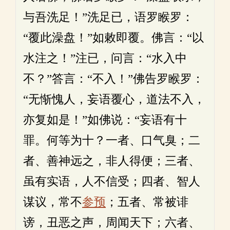
与吾洗足！”洗足已，语罗睺罗：
“覆此澡盘！”如敕即覆。佛言：“以
水注之！”注已，问言：“水入中
不？”答言：“不入！”佛告罗睺罗：
“无惭愧人，妄语覆心，道法不入，
亦复如是！”如佛说：“妄语有十
罪。何等为十？一者、口气臭；二
者、善神远之，非人得便；三者、
虽有实语，人不信受；四者、智人
谋议，常不
参预
；五者、常被诽
谤，丑恶之声，周闻天下；六者、