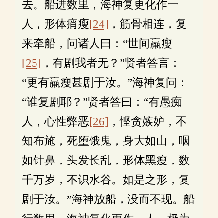
去。船进数里，海神复更化作一
人，形体痟瘦
[24]
，筋骨相连，复
来牵船，问诸人曰：“世间羸瘦
[25]
，有剧我者无？”贤者答言：
“更有羸瘦甚剧于汝。”海神复问：
“谁复剧耶？”贤者答曰：“有愚痴
人，心性弊恶
[26]
，悭贪嫉妒，不
知布施，死堕饿鬼，身大如山，咽
如针鼻，头发长乱，形体黑瘦，数
千万岁，不识水谷。如是之形，复
剧于汝。”海神放船，没而不现。船