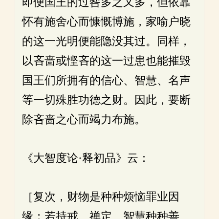
即便国王的过咎多之又多，但依靠
怀有施舍心而慷慨博施，家喻户晓
的这一光明便能隐没其过。同样，
以吝啬或悭吝的这一过患也能摧毁
国王们所拥有的信心、智慧、名声
等一切殊胜功德之财。因此，要断
除吝啬之心而竭力布施。
《大智度论·释初品》云：
［复次，财物是种种烦恼罪业因
缘；若持戒、禅定、智慧种种善