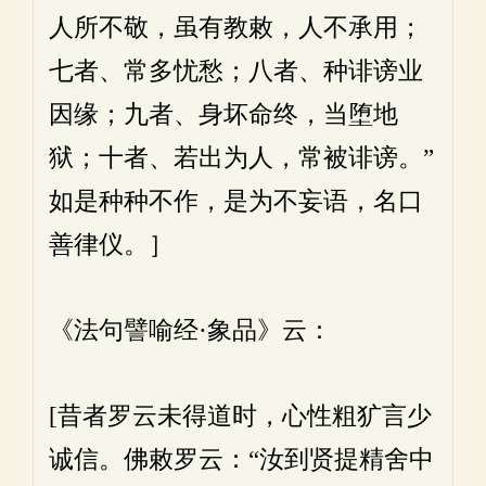
人所不敬，虽有教敕，人不承用；
七者、常多忧愁；八者、种诽谤业
因缘；九者、身坏命终，当堕地
狱；十者、若出为人，常被诽谤。”
如是种种不作，是为不妄语，名口
善律仪。］
《法句譬喻经·象品》云：
[昔者罗云未得道时，心性粗犷言少
诚信。佛敕罗云：“汝到贤提精舍中