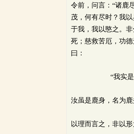
令前，问言：“诸鹿
茂，何有尽时？我以
于我，我以愍之。非
死；慈救苦厄，功德
曰：
“我实是畜生
汝虽是鹿身，名为鹿
以理而言之，非以形