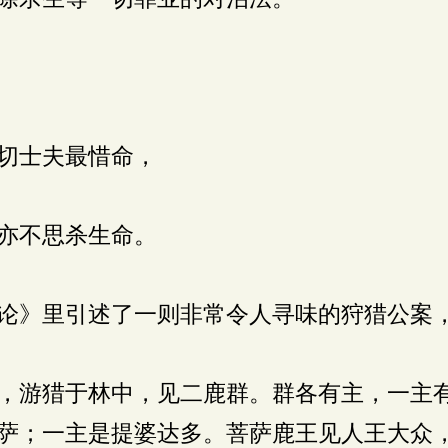
切士夫最惜命，
亦不思杀生命。
论》里引述了一则非常令人寻味的狩猎公案
，游猎于林中，见二鹿群。群各有主，一主
萨；一主是提婆达多。菩萨鹿王见人王大众