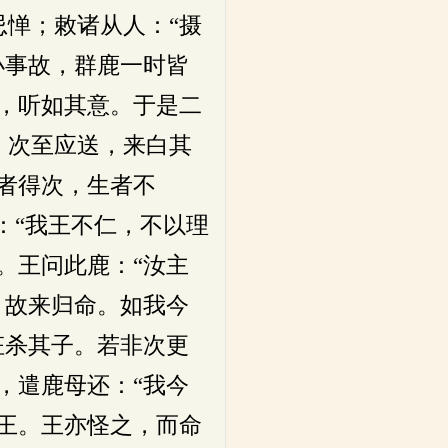
惮；敕诸从人：“摄
小事故，群鹿一时皆
，听如其意。于是二
，次至应送，来白其
者得次，生者不
：“我王不仁，不以理
。王问此鹿：“汝主
，故来归命。如我今
枉杀其子。若非次更
，遣鹿母还：“我今
王。王亦怪之，而命