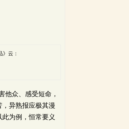
品》云：
，
。
害他众、感受短命，
苦，异熟报应极其漫
以此为例，恒常要义