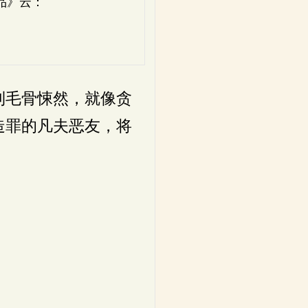
品》云：
，
。
到毛骨悚然，就像贪
造罪的凡夫恶友，将