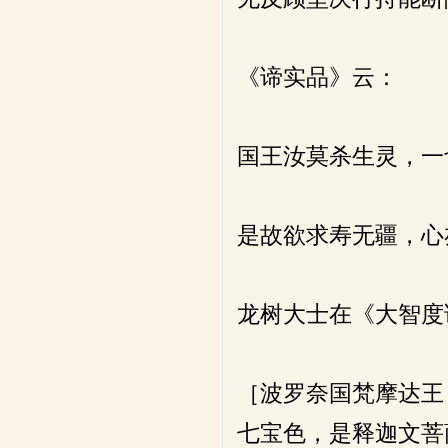
《谛实品》云：
国王汝莫杀生灵，一
是故欲求寿无疆，心
龙树大士在《大智度
［波罗奈国梵摩达王
七宝色，是释迦文菩