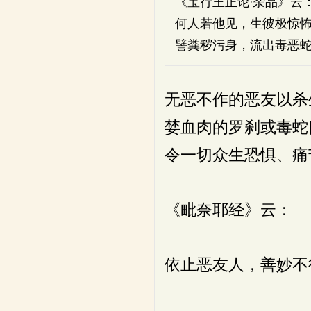
《宝行王正论·杂品》云
何人若他见，生彼极惊
譬粪秽污身，流出毒恶
无恶不作的恶友以杀
婪血肉的罗刹或毒蛇
令一切众生恐惧、痛
《毗奈耶经》云：
依止恶友人，善妙不