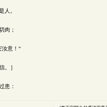
是人。
切肉；
汝意！”
信。］
过患：