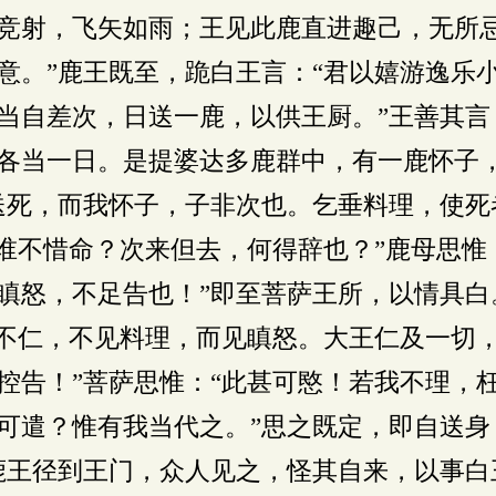
竞射，飞矢如雨；王见此鹿直进趣己，无所忌
意。”鹿王既至，跪白王言：“君以嬉游逸乐
当自差次，日送一鹿，以供王厨。”王善其言
各当一日。是提婆达多鹿群中，有一鹿怀子
送死，而我怀子，子非次也。乞垂料理，使死
“谁不惜命？次来但去，何得辞也？”鹿母思惟
瞋怒，不足告也！”即至菩萨王所，以情具白
主不仁，不见料理，而见瞋怒。大王仁及一切
控告！”菩萨思惟：“此甚可愍！若我不理，
可遣？惟有我当代之。”思之既定，即自送身
鹿王径到王门，众人见之，怪其自来，以事白