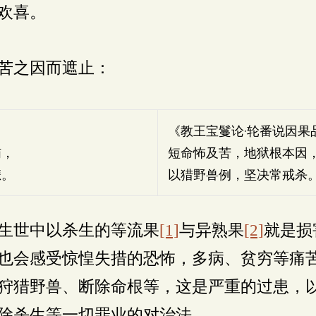
欢喜。
苦之因而遮止：
：
《教王宝鬘论·轮番说因果
恼，
短命怖及苦，地狱根本因
悲。
以猎野兽例，坚决常戒杀
生世中以杀生的等流果
[1]
与异熟果
[2]
就是损
也会感受惊惶失措的恐怖，多病、贫穷等痛
狩猎野兽、断除命根等，这是严重的过患，
除杀生等一切罪业的对治法。