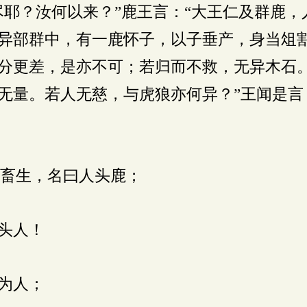
尽耶？汝何以来？”鹿王言：“大王仁及群鹿
异部群中，有一鹿怀子，以子垂产，身当俎
分更差，是亦不可；若归而不救，无异木石
无量。若人无慈，与虎狼亦何异？”王闻是言
，名曰人头鹿；
头人！
为人；