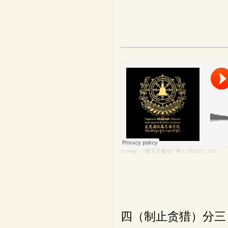
ci long
·
《教王宝鬘论广释》201013_002
四（制止贪猎）分三