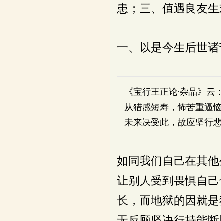
患；三、值遇良友生
一、以是今生后世诸
《宝行王正论·杂品》云
从猎感短寿，怖苦重逼
未来决受此，故应坚行
如同我们自己在其他
让别人受到畏惧自己
长，而地狱的因就是
无反顾坚决行持能断