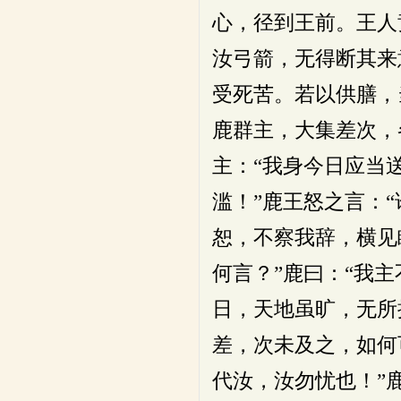
心，径到王前。王人
汝弓箭，无得断其来
受死苦。若以供膳，
鹿群主，大集差次，
主：“我身今日应当
滥！”鹿王怒之言：
恕，不察我辞，横见
何言？”鹿曰：“我
日，天地虽旷，无所
差，次未及之，如何
代汝，汝勿忧也！”