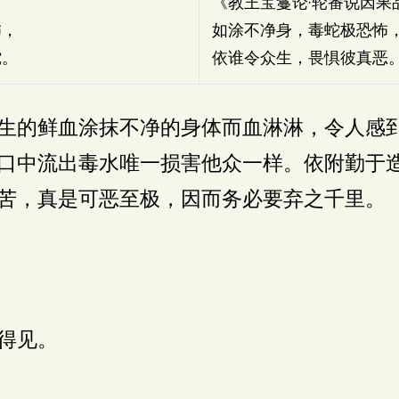
：
《教王宝鬘论·轮番说因果
怖，
如涂不净身，毒蛇极恐怖
蛇。
依谁令众生，畏惧彼真恶
生的鲜血涂抹不净的身体而血淋淋，令人感
口中流出毒水唯一损害他众一样。依附勤于
苦，真是可恶至极，因而务必要弃之千里。
得见。