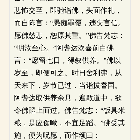
悲怖交至，即驰诣佛，头面作礼，
而自陈言：“愚痴罪覆，违失言信。
愿佛慈悲，恕原其重。”佛告梵志：
“明汝至心。”阿耆达欢喜前白佛
言：“愿留七日，得叙供养。”佛以
岁至，即便可之。时日舍利弗，从
天来下，岁节已过，当诣拔耆国。
阿耆达取供养余具，遍散道中，欲
令佛蹈上而过。佛告梵志：“饭具米
粮，是应食噉，不宜足蹈。”佛受其
施，便为呪愿，而作颂曰：