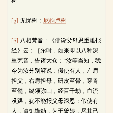
树。
[5]
无忧树：
尼枸卢树
。
[6]
八相梵音：《佛说父母恩重难报
经》云：［尔时，如来即以八种深
重梵音，告诸大众：“汝等当知，我
今为汝分别解说：假使有人，左肩
担父，右肩担母，研皮至骨，穿骨
至髓，绕须弥山，经百千劫，血流
没踝，犹不能报父母深恩；假使有
人，遭饥馑劫，为于爹娘，尽其己