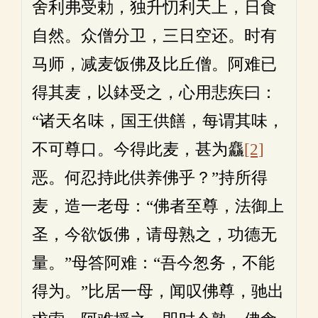
舍利弗受勅，独升忉利天上，日食
自然。众僧分卫，三日空还。时有
马师，减麦饭佛及比丘僧。阿难已
得其麦，以鉢受之，心用悲疾曰：
“诸天名味，国王供饍，每谓其味，
不可尊口。今得此麦，甚为麤
[2]
恶。何忍持此供养佛乎？”持所得
麦，造一老母：“佛者至尊，法御上
圣，今欲饭佛，请母熟之，功德无
量。”母答阿难：“吾今怱务，不能
得为。”比居一母，闻叹佛尊，驰出