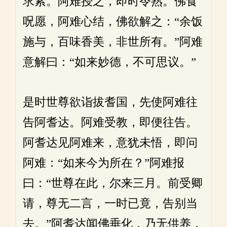
求索。阿难授之，即时令熟。佛食
呪愿，阿难心结，佛欲解之：“余饭
施与，百味香美，非世所有。”阿难
意解曰：“如来妙德，不可思议。”
是时世尊欲诣拔耆国，先使阿难往
告阿耆达。阿难受教，即便往告。
阿耆达见阿难来，意犹未悟，即问
阿难：“如来今为所在？”阿难报
曰：“世尊在此，尔来三月。前受卿
请，尊无二言，一时已竟，告别当
去。”阿耆达闻佛垂化，乃无供养，