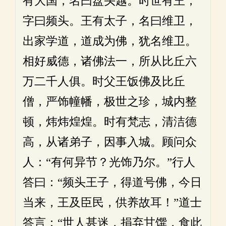
有大国，名曰盘头越。时世有王，
字曰频头。王有太子，名曰维卫，
出家学道，道成为佛，犹名维卫。
相好威德，诸佛法一，所从比丘六
万二千人俱。时父王饭佛及比丘
僧，严饰幢幡，极世之珍，城内整
顿，炜炜煌煌。时有梵志，清洁德
高，从诸弟子，因事入城。顾问众
人：“有何异节？光饰乃尔。”行人
答曰：“频头王子，得道号佛，今日
当来，王及臣民，供养故耳！”道士
答言：“世人甚迷，捐弃甘馔，食此