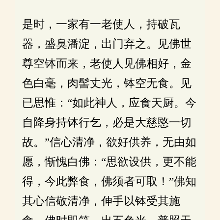
是时，一家有一老使人，持破瓦
器，盛臭潘淀，出门弃之。见佛世
尊空钵而来，老使人见佛相好，金
色白毫，肉髻丈光，钵空无食。见
已思惟：“如此神人，应食天厨。今
自降身持钵行乞，必是大慈愍一切
故。”信心清净，欲好供养，无由如
愿，惭愧白佛：“思欲设供，更不能
得，今此弊食，佛须者可取！”佛知
其心信敬清净，伸手以钵受其施