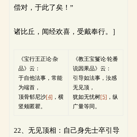
偿对，于此了矣！”
诸比丘，闻经欢喜，受戴奉行。］
《宝行王正论·杂
《教王宝鬘论·轮番
品》云：
说因果品》云：
于自他法事，常能
引导如法事，汝感
为端首，
无见顶，
顶骨郁尼沙
[4]
，横
犹如无忧树
[5]
，纵
竖颊匿瞿。
广量等同。
22、无见顶相：自己身先士卒引导