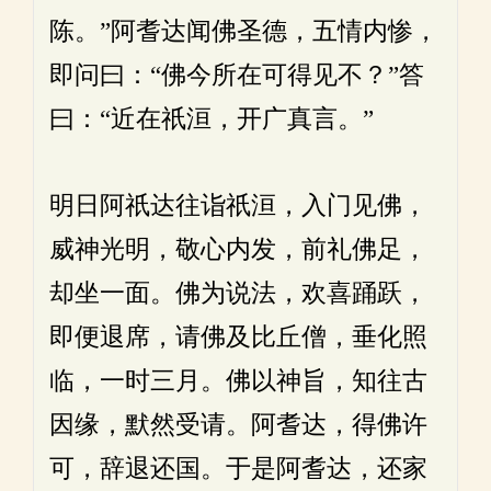
陈。”阿耆达闻佛圣德，五情内惨，
即问曰：“佛今所在可得见不？”答
曰：“近在祇洹，开广真言。”
明日阿祇达往诣祇洹，入门见佛，
威神光明，敬心内发，前礼佛足，
却坐一面。佛为说法，欢喜踊跃，
即便退席，请佛及比丘僧，垂化照
临，一时三月。佛以神旨，知往古
因缘，默然受请。阿耆达，得佛许
可，辞退还国。于是阿耆达，还家