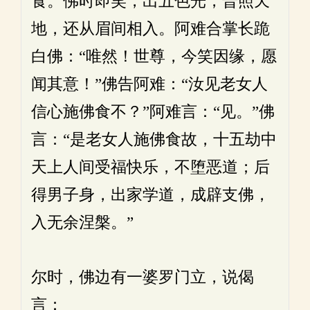
食。佛时即笑，出五色光，普照天
地，还从眉间相入。阿难合掌长跪
白佛：“唯然！世尊，今笑因缘，愿
闻其意！”佛告阿难：“汝见老女人
信心施佛食不？”阿难言：“见。”佛
言：“是老女人施佛食故，十五劫中
天上人间受福快乐，不堕恶道；后
得男子身，出家学道，成辟支佛，
入无余涅槃。”
尔时，佛边有一婆罗门立，说偈
言：