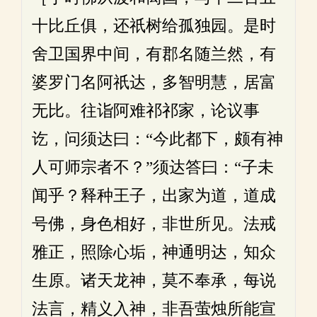
十比丘俱，还祇树给孤独园。是时
舍卫国界中间，有郡名随兰然，有
婆罗门名阿祇达，多智明慧，居富
无比。往诣阿难祁祁家，论议事
讫，问须达曰：“今此都下，颇有神
人可师宗者不？”须达答曰：“子未
闻乎？释种王子，出家为道，道成
号佛，身色相好，非世所见。法戒
雅正，照除心垢，神通明达，知众
生原。诸天龙神，莫不奉承，每说
法言，精义入神，非吾萤烛所能宣