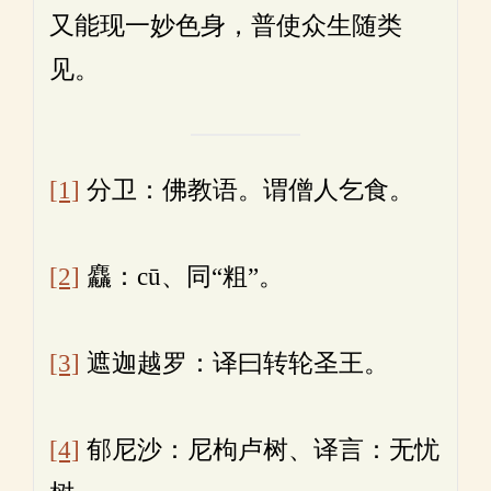
又能现一妙色身，普使众生随类
见。
[1]
分卫：佛教语。谓僧人乞食。
[2]
麤：cū、同“粗”。
[3]
遮迦越罗：译曰转轮圣王。
[4]
郁尼沙：尼枸卢树、译言：无忧