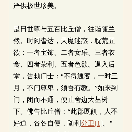
严供极世珍美。
是日世尊与五百比丘僧，往诣随兰
然。时阿耆达，天魔迷惑，耽荒五
欲：一者宝饰、二者女乐、三者衣
食、四者荣利、五者色欲。退入后
堂，告勅门士：“不得通客，一时三
月，不问尊卑，须吾有教。”如来到
门，闭而不通，便止舍边大丛树
下。佛告比丘僧：“此郡既飢，人不
好道，各各自便，随利
分卫
[1]
。”