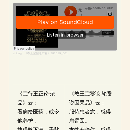
ci long
·
《教王宝鬘论广释》201019_001
《宝行王正论
·
杂
《教王宝鬘论·轮番
品》云：
说因果品》云：
看病给医药，或令
服侍患者愈，感得
他养护，
肩臂圆。
故得腋下满，千脉
本性安稳住，感得