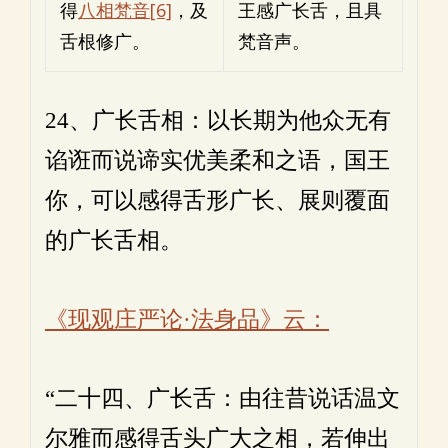
得
八相梵音
[6]
，及
王感广长舌，且具
舌根修广。
梵音声。
24、广长舌相：以长期为他众无有
谄诳而说谛实优美柔和之语，国王
你，可以感得舌形广长、展则覆面
的广长舌相。
《现观庄严论·法身品》云：
“二十四、广长舌：由往昔说话温文
尔雅而感得舌头广大之相，若伸出