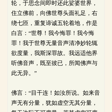
轮，于思念间即时还此娑婆世界，
住立佛前，向佛世尊头面礼足，右
绕七匝，重复谛诚五轮着地，作是
白言：“世尊！我今悔罪！我今悔
罪！我于世尊无量音声清净妙轮辄
欲度量，我斯深罪故。我远适他界
听佛音声，既至彼已，所闻佛声与
此无异。”
佛言：“目干连！如汝所说。如来音
声无有分量，犹如虚空无其分量，