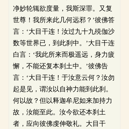
净妙轮辄欲度量，我斯深罪。又复
世尊！我所来此几何远邪？’彼佛答
言：‘大目干连！汝过九十九殑伽沙
数等世界已，到此刹中。’大目干连
白言：‘我此所来而极遥远，身力疲
懈，不能还复本刹土中。’彼佛告
言：‘大目干连！于汝意云何？汝勿
起是见，谓汝以自神力能到此刹。
何以故？但以释迦牟尼如来加持力
故，汝能至此。汝今欲还本刹土
者，应向彼佛虔伸敬礼。大目干