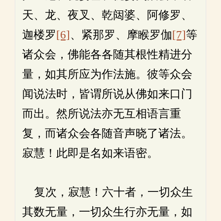
天、龙、夜叉、乾闼婆、阿修罗、
迦楼罗
[6]
、紧那罗、摩睺罗伽
[7]
等
诸众会，佛能各各随其根性精进分
量，如其所应为作法施。彼等众会
闻说法时，皆谓所说从佛如来口门
而出。然所说法亦无互相语言重
复，而诸众会各随音声晓了诸法。
寂慧！此即是名如来语密。
复次，寂慧！六十者，一切众生
其数无量，一切众生行亦无量，如