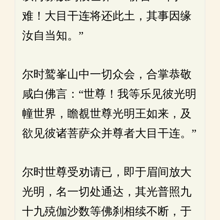
难！大目干连将还此土，其事因缘
汝自当知。”
尔时鹫峯山中一切众会，合掌恭敬
咸白佛言：“世尊！我等乐见彼光明
幢世界，瞻覩世尊光明王如来，及
欲见彼诸菩萨众并尊者大目干连。”
尔时世尊受劝请已，即于眉间放大
光明，名一切处通达，其光普照九
十九殑伽沙数等佛刹相续不断，于