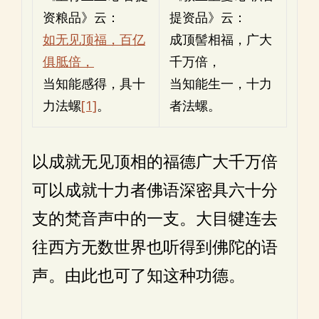
资粮品》云：
提资品》云：
如无见顶福，百亿
成顶髻相福，广大
俱胝倍，
千万倍，
当知能感得，具十
当知能生一，十力
力法螺
[1]
。
者法螺。
以成就无见顶相的福德广大千万倍
可以成就十力者佛语深密具六十分
支的梵音声中的一支。大目犍连去
往西方无数世界也听得到佛陀的语
声。由此也可了知这种功德。