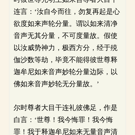
连言：‘汝自今而往，勿复再起是心
欲度如来声轮分量。谓以如来清净
音声无其分量，不可度量故。假使
以汝威势神力，极西方分，经于殑
伽沙数等劫，毕竟不能得彼世尊释
迦牟尼如来音声妙轮分量边际，以
佛如来音声妙轮无分量故。’
尔时尊者大目干连礼彼佛足，作是
白言：‘世尊！我今悔罪！我今悔
罪！我于释迦牟尼如来无量音声清