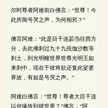
尔时尊者阿难前白佛言：“世尊！今
此所闻号哭之声，为何相邪？”
佛言阿难：“此是目干连苾刍往西方
分，去此佛刹过九十九殑伽沙数等
刹土，到光明幢世界世尊光明王如
来刹中，现在于彼将欲还复此娑婆
界故，有如是号哭之声。”
阿难白佛言：“世尊！尊者大目干连
以何缘故到彼世界？”佛言：“阿