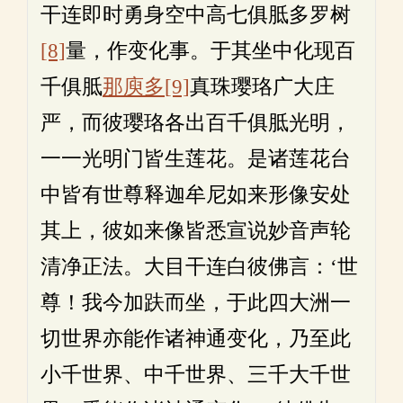
干连即时勇身空中高七俱胝多罗树
[8]
量，作变化事。于其坐中化现百
千俱胝
那庾多
[9]
真珠璎珞广大庄
严，而彼璎珞各出百千俱胝光明，
一一光明门皆生莲花。是诸莲花台
中皆有世尊释迦牟尼如来形像安处
其上，彼如来像皆悉宣说妙音声轮
清净正法。大目干连白彼佛言：‘世
尊！我今加趺而坐，于此四大洲一
切世界亦能作诸神通变化，乃至此
小千世界、中千世界、三千大千世