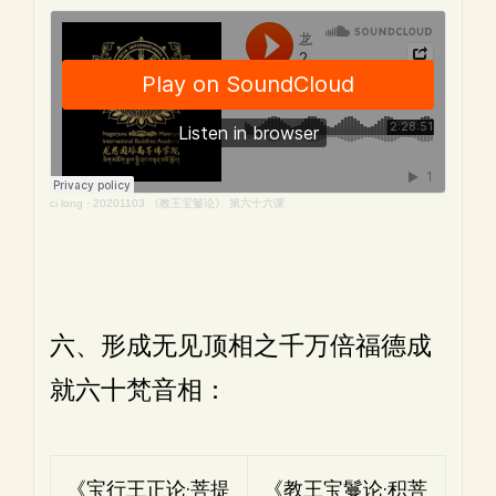
ci long
·
20201103 《教王宝鬘论》 第六十六课
六、形成无见顶相之千万倍福德成
就六十梵音相：
《宝行王正论·菩提
《教王宝鬘论·积菩