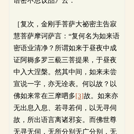
语密不思议品》云：
［复次，金刚手菩萨大祕密主告寂
慧菩萨摩诃萨言：“复何名为如来语
密语业清净？所谓如来于昼夜中成
证阿耨多罗三藐三菩提果，于昼夜
中入大涅槃。然其中间，如来未尝
宣说一字，亦无诠表。何以故？以
佛如来常在三摩呬多
[3]
故。如来亦
无出息入息、若寻若伺，以无寻伺
故，所出语言离诸邪妄。而佛世尊
无寻无伺，无所分别无广分别，无