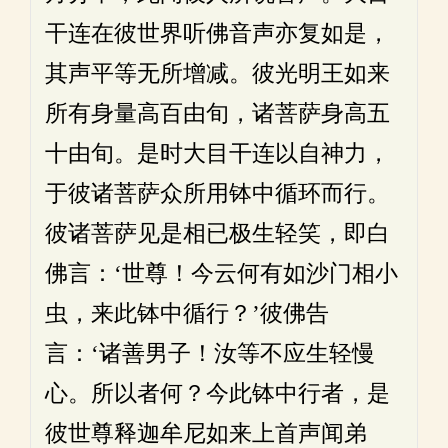
干连在彼世界听佛音声亦复如是，
其声平等无所增减。彼光明王如来
所有身量高百由旬，诸菩萨身高五
十由旬。是时大目干连以自神力，
于彼诸菩萨众所用钵中循环而行。
彼诸菩萨见是相已极生轻笑，即白
佛言：‘世尊！今云何有如沙门相小
虫，来此钵中循行？’彼佛告
言：‘诸善男子！汝等不应生轻慢
心。所以者何？今此钵中行者，是
彼世尊释迦牟尼如来上首声闻弟