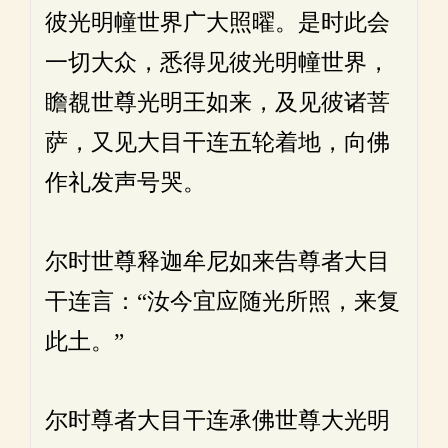
彼光明幢世界广大照曜。是时此会
一切大众，悉得见彼光明幢世界，
瞻覩世尊光明王如来，及见彼诸菩
萨，又见大目干连五轮着地，向佛
作礼发声号哭。
尔时世尊释迦牟尼如来告尊者大目
干连言：“汝今宜应随光所照，来复
此土。”
尔时尊者大目干连承佛世尊大光明