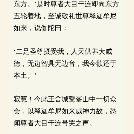
东方。’是时尊者大目干连即向东方
五轮着地，至诚敬礼世尊释迦牟尼
如来，说伽陀曰：
‘二足圣尊摄受我，人天供养大威
德，无边智具无边音，我今欲还于
本土。’
寂慧！今此王舍城鹫峯山中一切众
会，以释迦牟尼如来威神力故，悉
闻尊者大目干连号哭之声。