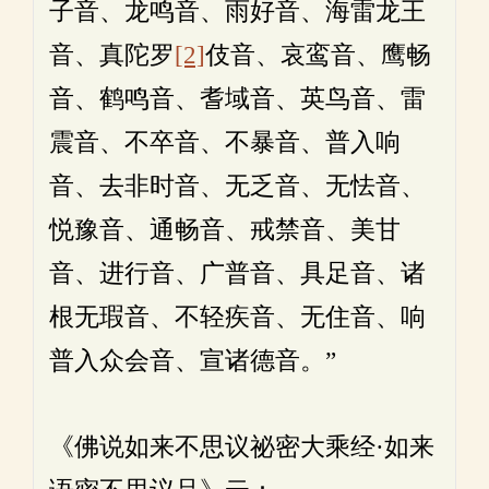
子音、龙鸣音、雨好音、海雷龙王
音、真陀罗
[2]
伎音、哀鸾音、鹰畅
音、鹤鸣音、耆域音、英鸟音、雷
震音、不卒音、不暴音、普入响
音、去非时音、无乏音、无怯音、
悦豫音、通畅音、戒禁音、美甘
音、进行音、广普音、具足音、诸
根无瑕音、不轻疾音、无住音、响
普入众会音、宣诸德音。”
《佛说如来不思议祕密大乘经·如来