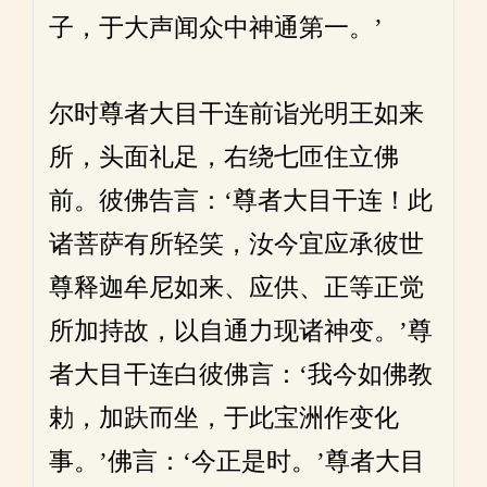
子，于大声闻众中神通第一。’
尔时尊者大目干连前诣光明王如来
所，头面礼足，右绕七匝住立佛
前。彼佛告言：‘尊者大目干连！此
诸菩萨有所轻笑，汝今宜应承彼世
尊释迦牟尼如来、应供、正等正觉
所加持故，以自通力现诸神变。’尊
者大目干连白彼佛言：‘我今如佛教
勅，加趺而坐，于此宝洲作变化
事。’佛言：‘今正是时。’尊者大目