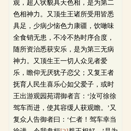
观，超人状貌具天色相，是为第二
色相神力。又顶生王诸所受用皆悉
具足，少病少恼色力康疆，饮噉味
全食销无患，不冷不热时序合度，
随所资治悉获安乐，是为第三无病
神力。又顶生王一切人众见者爱
乐，瞻仰无厌犹子恋父；又复王者
抚育人民生喜乐心如父爱子，或时
王出游观园苑谓御者言：‘汝可徐徐
驾车而进，使其容缓人获观瞻。’又
复众人告御者曰：‘仁者！驾车幸当