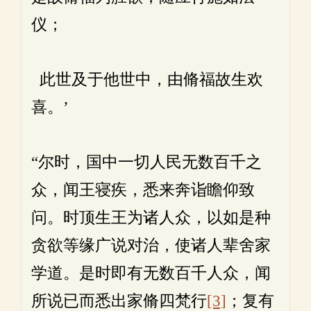
仪；
此世及于他世中，由脩福故生欢
喜。’
“尔时，国中一切人民无数百千之
众，闻王寝疾，悉来奔诣瞻仰致
问。时顶生王为诸人众，以如是种
贪欲等缘广说对治，使诸人辈舍家
学道。是时即有无数百千人众，闻
所说已而悉出家脩四梵行
[3]
；复有