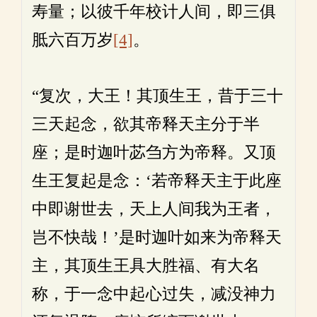
寿量；以彼千年校计人间，即三俱
胝六百万岁
[4]
。
“复次，大王！其顶生王，昔于三十
三天起念，欲其帝释天主分于半
座；是时迦叶苾刍方为帝释。又顶
生王复起是念：‘若帝释天主于此座
中即谢世去，天上人间我为王者，
岂不快哉！’是时迦叶如来为帝释天
主，其顶生王具大胜福、有大名
称，于一念中起心过失，减没神力