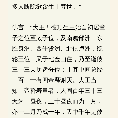
多人断除欲贪生于梵世。”
佛言：“大王！彼顶生王始自初居童
子之位至太子位，及南赡部洲、东
胜身洲、西牛货洲、北俱卢洲，统
轮王位；又于七金山住，乃至诣彼
三十三天历诸分位；于其中间总经
一百一十有四帝释谢灭。大王当
知，帝释寿量者，人间百年三十三
天为一昼夜，三十昼夜而为一月，
亦十二月乃成一年，天中千年是彼