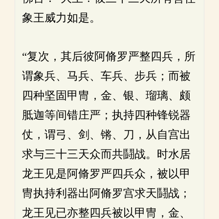
象王威力如是。
“复次，其后彼阿脩罗严整四兵，所
谓象兵、马兵、车兵、步兵；而被
四种坚固甲冑，金、银、瑠璃、颇
胝迦等间错庄严；执持四种锋锐器
仗，谓弓、剑、锵、刀，从自宫出
求与三十三天众而共鬪战。时水居
龙王见是阿脩罗严四兵众，被以甲
冑执持利器出阿脩罗宫求天鬪战；
龙王见已亦整四兵被以甲冑，金、