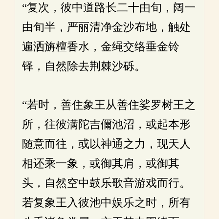
“复次，彼中道路长二十由旬，阔一
由旬半，严丽清净金沙布地，触处
遍洒旃檀香水，金绳交络垂金铃
铎，自然除去荆棘沙砾。
“若时，善住象王从善住娑罗树王之
所，往彼满陀吉儞池沼，或起本形
随意而往，或以神通之力，现天人
相还乘一象，或御其肩，或御其
头，自然空中鼓乐歌音游戏而行。
若复象王入彼池中娱乐之时，所有