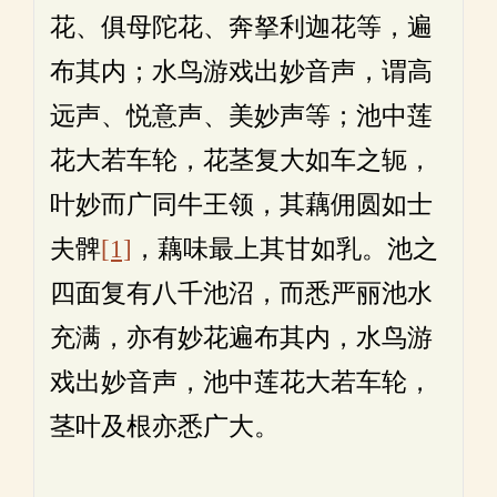
花、俱母陀花、奔拏利迦花等，遍
布其内；水鸟游戏出妙音声，谓高
远声、悦意声、美妙声等；池中莲
花大若车轮，花茎复大如车之轭，
叶妙而广同牛王领，其藕佣圆如士
夫髀
[1]
，藕味最上其甘如乳。池之
四面复有八千池沼，而悉严丽池水
充满，亦有妙花遍布其内，水鸟游
戏出妙音声，池中莲花大若车轮，
茎叶及根亦悉广大。