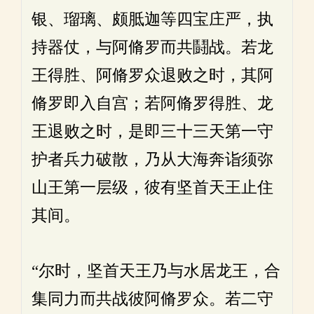
银、瑠璃、颇胝迦等四宝庄严，执
持器仗，与阿脩罗而共鬪战。若龙
王得胜、阿脩罗众退败之时，其阿
脩罗即入自宫；若阿脩罗得胜、龙
王退败之时，是即三十三天第一守
护者兵力破散，乃从大海奔诣须弥
山王第一层级，彼有坚首天王止住
其间。
“尔时，坚首天王乃与水居龙王，合
集同力而共战彼阿脩罗众。若二守