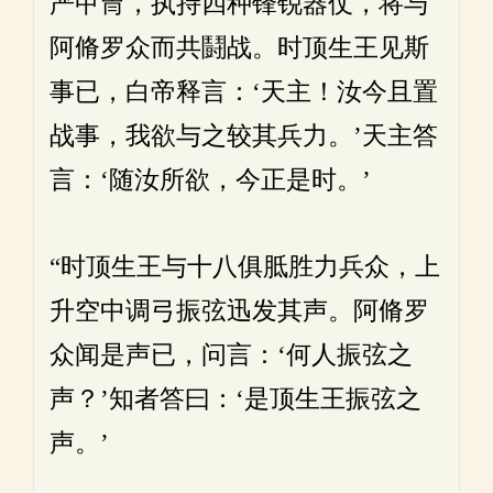
严甲冑，执持四种锋锐器仗，将与
阿脩罗众而共鬪战。时顶生王见斯
事已，白帝释言：‘天主！汝今且置
战事，我欲与之较其兵力。’天主答
言：‘随汝所欲，今正是时。’
“时顶生王与十八俱胝胜力兵众，上
升空中调弓振弦迅发其声。阿脩罗
众闻是声已，问言：‘何人振弦之
声？’知者答曰：‘是顶生王振弦之
声。’