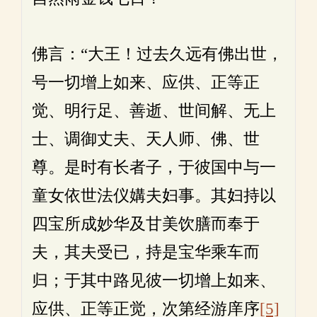
佛言：“大王！过去久远有佛出世，
号一切增上如来、应供、正等正
觉、明行足、善逝、世间解、无上
士、调御丈夫、天人师、佛、世
尊。是时有长者子，于彼国中与一
童女依世法仪媾夫妇事。其妇持以
四宝所成妙华及甘美饮膳而奉于
夫，其夫受已，持是宝华乘车而
归；于其中路见彼一切增上如来、
应供、正等正觉，次第经游庠序
[5]