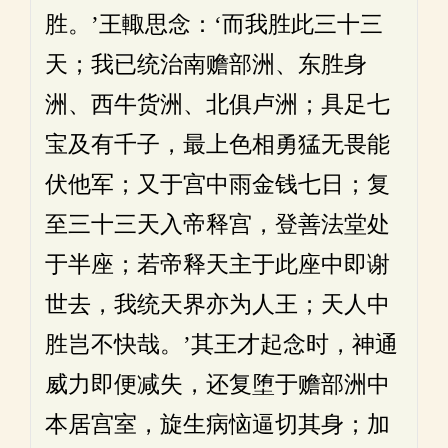
胜。’王輙思念：‘而我胜此三十三
天；我已统治南赡部洲、东胜身
洲、西牛货洲、北俱卢洲；具足七
宝及有千子，最上色相勇猛无畏能
伏他军；又于宫中雨金钱七日；复
至三十三天入帝释宫，登善法堂处
于半座；若帝释天主于此座中即谢
世去，我统天界亦为人王；天人中
胜岂不快哉。’其王才起念时，神通
威力即便减失，还复堕于赡部洲中
本居宫室，旋生病恼逼切其身；加