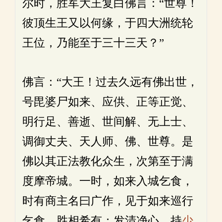
尔时，胜军大王复白佛言：“世尊！
彼顶生王又以何缘，于四大洲统轮
王位，乃能至于三十三天？”
佛言：“大王！过去久远有佛出世，
号毘婆尸如来、应供、正等正觉、
明行足、善逝、世间解、无上士、
调御丈夫、天人师、佛、世尊。是
佛以其正法教化众生，次第至于满
度摩帝城。一时，如来入城乞食，
时有商主名曰广作，见于如来巡行
乞食，胜相希有；发清净心，持
少