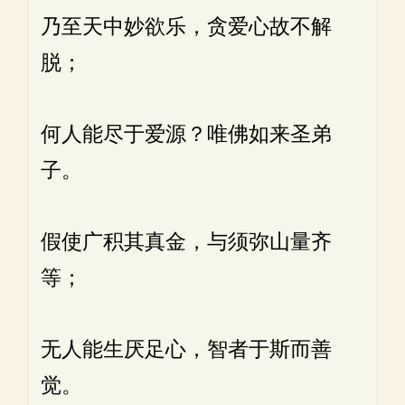
乃至天中妙欲乐，贪爱心故不解
脱；
何人能尽于爱源？唯佛如来圣弟
子。
假使广积其真金，与须弥山量齐
等；
无人能生厌足心，智者于斯而善
觉。