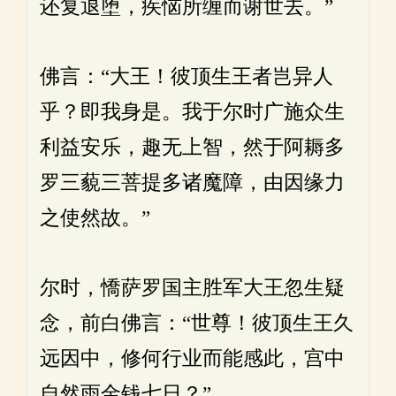
还复退堕，疾恼所缠而谢世去。”
佛言：“大王！彼顶生王者岂异人
乎？即我身是。我于尔时广施众生
利益安乐，趣无上智，然于阿耨多
罗三藐三菩提多诸魔障，由因缘力
之使然故。”
尔时，憍萨罗国主胜军大王忽生疑
念，前白佛言：“世尊！彼顶生王久
远因中，修何行业而能感此，宫中
自然雨金钱七日？”