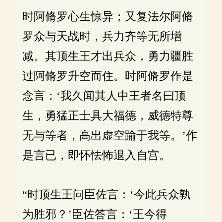
时阿脩罗心生惊异；又复法尔阿脩
罗众与天战时，兵力齐等无所增
减。其顶生王才出兵众，勇力疆胜
过阿脩罗升空而住。时阿脩罗作是
念言：‘我久闻其人中王者名曰顶
生，勇猛正士具大福德，威德特尊
无与等者，高出虚空踰于我等。’作
是言已，即怀怯怖退入自宫。
“时顶生王问臣佐言：‘今此兵众孰
为胜邪？’臣佐答言：‘王今得