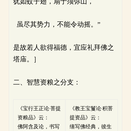
犹如蚊子翅，扇于须弥山，
虽尽其势力，不能令动摇。”
是故若人欲得福德，宜应礼拜佛之
塔庙。］
二、智慧资粮之分支：
《宝行王正论·菩提
《教王宝鬘论·积菩
资粮品》云：
提资品》云：
佛阿含及论，书写
缮写佛经典，彼生