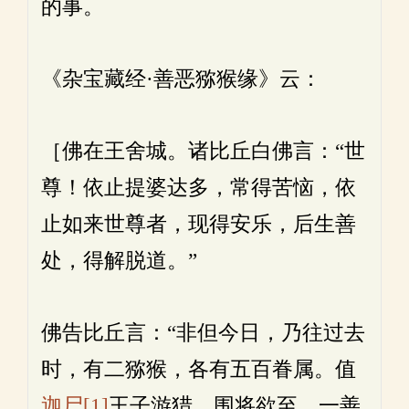
的事。
《杂宝藏经·善恶猕猴缘》云：
［佛在王舍城。诸比丘白佛言：“世
尊！依止提婆达多，常得苦恼，依
止如来世尊者，现得安乐，后生善
处，得解脱道。”
佛告比丘言：“非但今日，乃往过去
时，有二猕猴，各有五百眷属。值
迦尸
[1]
王子游猎，围将欲至。一善