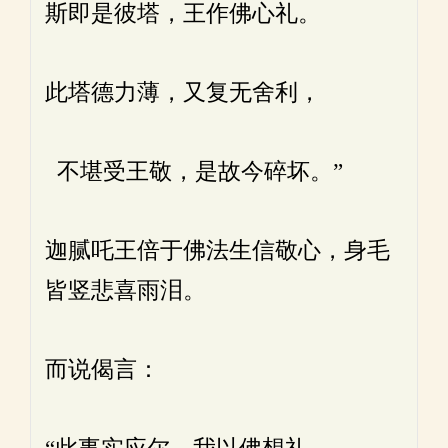
斯即是彼塔，王作佛心礼。
此塔德力薄，又复无舍利，
不堪受王敬，是故今碎坏。”
迦腻吒王倍于佛法生信敬心，身毛
皆竖悲喜雨泪。
而说偈言：