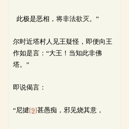
此极是恶相，将非法欲灭。”
尔时近塔村人见王疑怪，即便向王
作如是言：“大王！当知此非佛
塔。”
即说偈言：
“尼揵
[9]
甚愚痴，邪见烧其意，