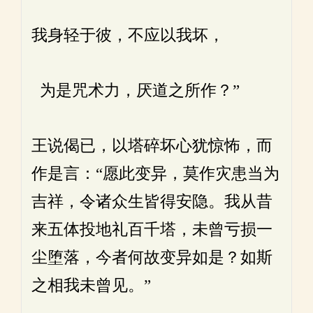
我身轻于彼，不应以我坏，
为是咒术力，厌道之所作？”
王说偈已，以塔碎坏心犹惊怖，而
作是言：“愿此变异，莫作灾患当为
吉祥，令诸众生皆得安隐。我从昔
来五体投地礼百千塔，未曾亏损一
尘堕落，今者何故变异如是？如斯
之相我未曾见。”