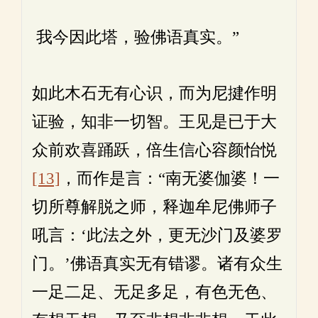
我今因此塔，验佛语真实。”
如此木石无有心识，而为尼揵作明
证验，知非一切智。王见是已于大
众前欢喜踊跃，倍生信心容颜怡悦
[13]
，而作是言：“南无婆伽婆！一
切所尊解脱之师，释迦牟尼佛师子
吼言：‘此法之外，更无沙门及婆罗
门。’佛语真实无有错谬。诸有众生
一足二足、无足多足，有色无色、