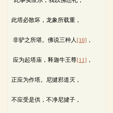
“此事实应尔，我以佛想礼，
此塔必散坏，龙象所载重，
非驴之所堪。佛说三种人
[10]
，
应为起塔庙，释迦牛王尊
[11]
，
正应为作塔。尼揵邪道灭，
不应受是供，不净尼揵子，