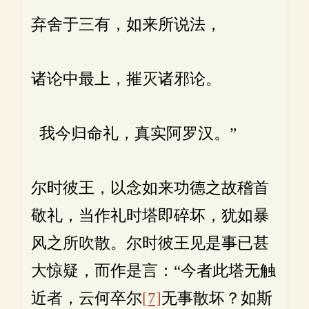
弃舍于三有，如来所说法，
诸论中最上，摧灭诸邪论。
我今归命礼，真实阿罗汉。”
尔时彼王，以念如来功德之故稽首
敬礼，当作礼时塔即碎坏，犹如暴
风之所吹散。尔时彼王见是事已甚
大惊疑，而作是言：“今者此塔无触
近者，云何卒尔
[7]
无事散坏？如斯