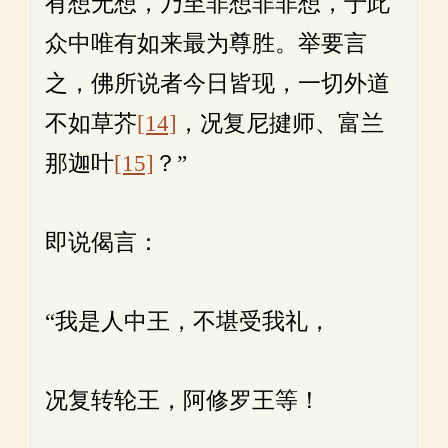
有想无想，乃至非想非非想，于此
众中唯有如来最为尊胜。举要言
之，佛所说者今日皆现，一切外道
不如草芥
[14]
，况复尼揵师、富兰
那迦叶
[15]
？”
即说偈言：
“我是人中王，不堪受我礼，
况复转轮王，阿修罗王等！