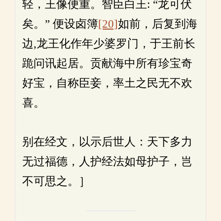
轻，王像便重。智臣白王: “龙可伏
矣。” 便设卤簿
[20]
如前，后复到海
边,龙王化作年少婆罗门，于王前长
跪问讯起居。贡献海中所有珍宝奇
好宝，自称臣妾，率土之民无不欢
喜。
别在经文，以示后世人：天下多力
无过福德，人护经法如母护子，岂
不可思之。］