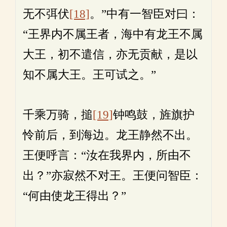
无不弭伏
[18]
。”中有一智臣对曰：
“王界内不属王者，海中有龙王不属
大王，初不遣信，亦无贡献，是以
知不属大王。王可试之。”
千乘万骑，搥
[19]
钟鸣鼓，旌旗护
怜前后，到海边。龙王静然不出。
王便呼言：“汝在我界内，所由不
出？”亦寂然不对王。王便问智臣：
“何由使龙王得出？”