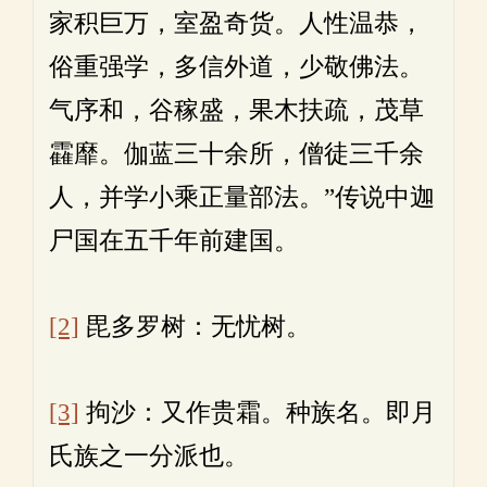
家积巨万，室盈奇货。人性温恭，
俗重强学，多信外道，少敬佛法。
气序和，谷稼盛，果木扶疏，茂草
靃靡。伽蓝三十余所，僧徒三千余
人，并学小乘正量部法。”传说中迦
尸国在五千年前建国。
[2]
毘多罗树：无忧树。
[3]
拘沙：又作贵霜。种族名。即月
氏族之一分派也。