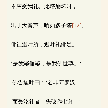
不应受我礼。此塔崩坏时，
出于大音声，喻如多子塔
[12]
。
佛往迦叶所，迦叶礼佛足。
‘是我婆伽婆，是我佛世尊。’
佛告迦叶曰：‘若非阿罗汉，
而受汝礼者，头破作七分。’