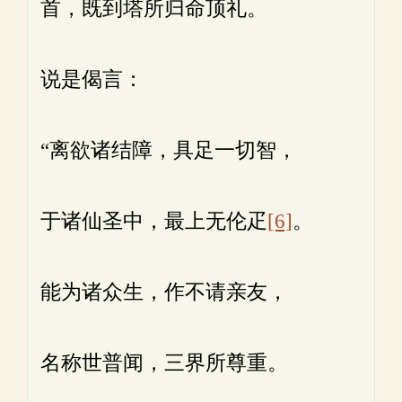
首，既到塔所归命顶礼。
说是偈言：
“离欲诸结障，具足一切智，
于诸仙圣中，最上无伦疋
[6]
。
能为诸众生，作不请亲友，
名称世普闻，三界所尊重。