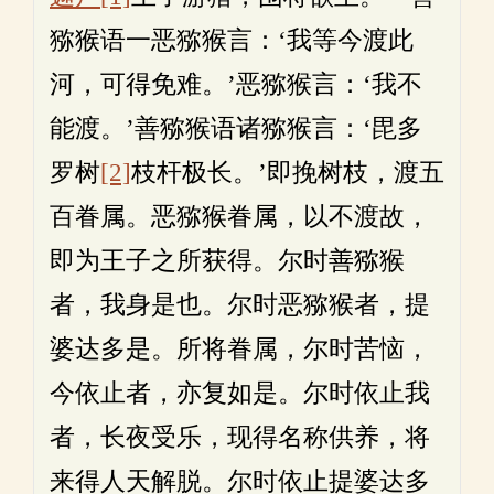
猕猴语一恶猕猴言：‘我等今渡此
河，可得免难。’恶猕猴言：‘我不
能渡。’善猕猴语诸猕猴言：‘毘多
罗树
[2]
枝杆极长。’即挽树枝，渡五
百眷属。恶猕猴眷属，以不渡故，
即为王子之所获得。尔时善猕猴
者，我身是也。尔时恶猕猴者，提
婆达多是。所将眷属，尔时苦恼，
今依止者，亦复如是。尔时依止我
者，长夜受乐，现得名称供养，将
来得人天解脱。尔时依止提婆达多