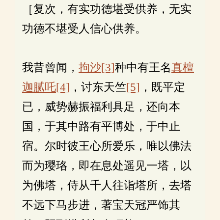
［复次，有实功德堪受供养，无实
功德不堪受人信心供养。
我昔曾闻，
拘沙
[3]
种中有王名
真檀
迦腻吒
[4]
，讨东天竺
[5]
，既平定
已，威势赫振福利具足，还向本
国，于其中路有平博处，于中止
宿。尔时彼王心所爱乐，唯以佛法
而为璎珞，即在息处遥见一塔，以
为佛塔，侍从千人往诣塔所，去塔
不远下马步进，著宝天冠严饰其