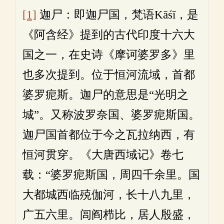
[1]
迦尸：即迦尸国，梵语Kāśī，是
《阿含经》提到的古代印度十六大
国之一，在史诗《摩诃婆罗多》里
也多次提到。位于恒河流域，首都
婆罗痆斯。迦尸的意思是“光明之
城”。又称波罗奈国、婆罗痆斯国。
迦尸国首都位于今之瓦拉纳西，有
恒河贯穿。《大唐西域记》卷七
载：“婆罗痆斯国，周四千余里。国
大都城西临殑伽河，长十八九里，
广五六里。闾阎栉比，居人殷盛，