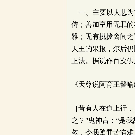
一、主要以大悲为
侍；善加享用无罪的
雅；无有挑拨离间之
天王的果报，尔后仍
正法。据说作百次供
《天尊说阿育王譬喻
［昔有人在道上行，
之？”鬼神言：“是
教，令我堕罪苦痛难