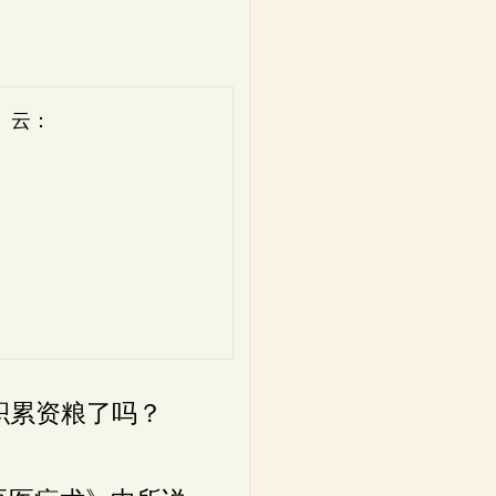
》云：
，
。
，
，
，
。
积累资粮了吗？