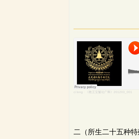
ci long
·
《教王宝鬘论广释》201203_001
二（所生二十五种特