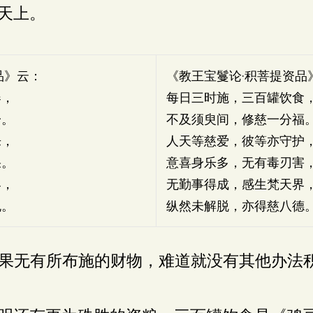
天上。
品》云：
《教王宝鬘论·积菩提资品
器，
每日三时施，三百罐饮食
一。
不及须臾间，修慈一分福
乐，
人天等慈爱，彼等亦守护
果。
意喜身乐多，无有毒刃害
界，
无勤事得成，感生梵天界
脱。
纵然未解脱，亦得慈八德
果无有所布施的财物，难道就没有其他办法