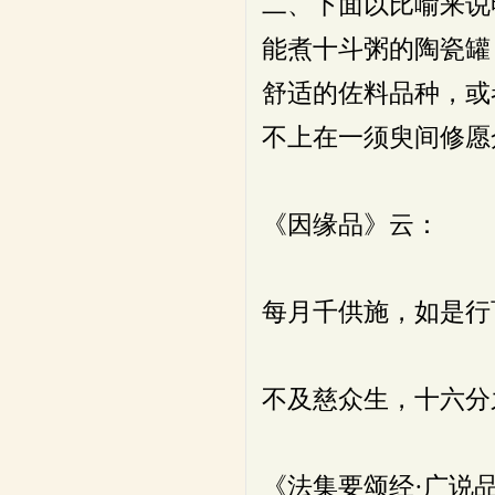
二、下面以比喻来说
能煮十斗粥的陶瓷罐
舒适的佐料品种，或
不上在一须臾间修愿
《因缘品》云：
每月千供施，如是行
不及慈众生，十六分
《法集要颂经·广说