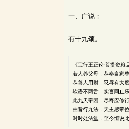
一、广说：
有十九颂。
《宝行王正论·菩提资粮
若人养父母，恭奉自家
恭善人用财，忍辱有大
软语不两舌，实言同止
此九天帝因，尽寿应修
由昔行九法，天主感帝
时时处法堂，至今恒说