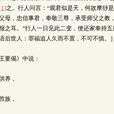
[1]
之。行人问言：“观君似是天，何故摩挱是
父母，忠信事君，奉敬三尊，承受师父之教
报之耳。”行人一日见此二变，便还家奉持五
语后世人：罪福追人久而不置，不可不慎。
王要偈》中说：
供养，
胜族，