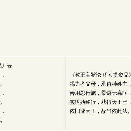
品》云：
尊，
《教王宝鬘论·积菩提资品
度。
竭力孝父母，承侍种姓主
乐，
善用忍行施，柔语无离间
行。
实语始终行，获得天王已
位，
依旧成天王，故当依此法
此。