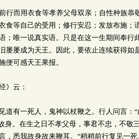
前行而用衣食等孝养父母双亲；自性种族恭
衣食等自己的受用；修行安忍；发放布施；
语；唯一说真实语。只是在这一生期间奉行
旧屡屡成为天王。因此，要依止连续获得如
施便可感天王果报。
经》云：
见道有一死人，鬼神以杖鞭之。行人问言：“
我故身。在生之日不孝父母，事君不忠，不敬
言，悉我故身故来鞭耳。”稍稍前行复见一死