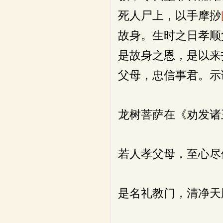
死人尸上，以手摩挱
故身。生时之日孝顺
是故身之恩，是以来
父母，忠信事君。示
龙树菩萨在《劝发诸
若人孝父母，至心尽
是名礼教门，清净天