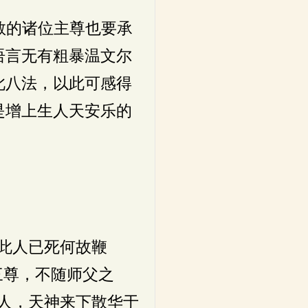
敬的诸位主尊也要承
语言无有粗暴温文尔
此八法，以此可感得
是增上生人天安乐的
此人已死何故鞭
三尊，不随师父之
人，天神来下散华于