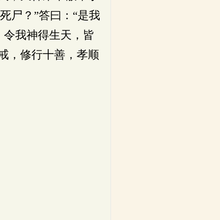
死尸？”答曰：“是我
，令我神得生天，皆
戒，修行十善，孝顺
］