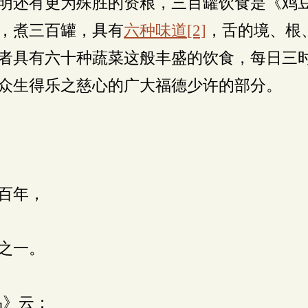
明还有更为殊胜的资粮，三百罐饮食是《鸡
，煮三百罐，具有
六种味道
[2]
，舌的境、根
者具有六十种蔬菜这般丰盛的饮食，每日三
众生得乐之慈心的广大福德少许的部分。
百年，
之一。
品》云：