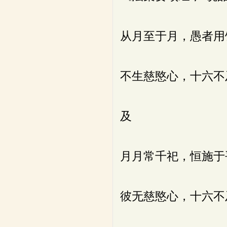
从月至于月，愚者用
不生慈愍心，十六不
及
月月常千祀，恒施于
彼无慈愍心，十六不