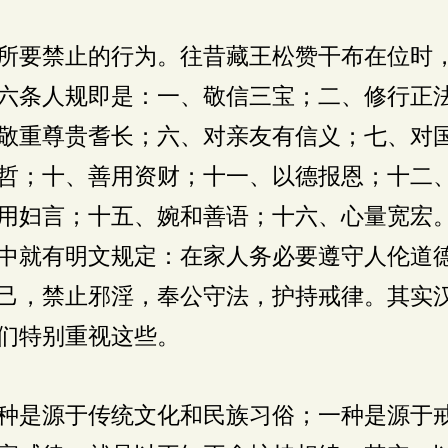
所要禁止的行为。往昔藏王松赞干布在位时
六条人规即是：一、敬信三宝；二、修行正
敬重尊贵耆长；六、对亲友有信义；七、对
哲；十、善用资财；十一、以德报恩；十二
用妇言；十五、婉和善语；十六、心量宽宏
中就有明文规定：在家人务必要遵守人伦道
己，禁止邪淫，奉公守法，护持戒律。其实
们特别重视这些。
种是源于传统文化和民族习俗；一种是源于