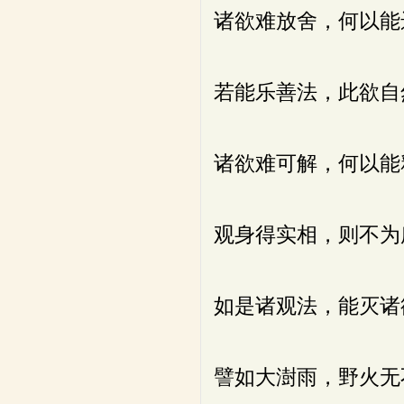
诸欲难放舍，何以能
若能乐善法，此欲自
诸欲难可解，何以能
观身得实相，则不为
如是诸观法，能灭诸
譬如大澍雨，野火无