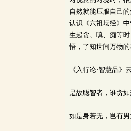
自然就能压服自己的
认识《六祖坛经》中
生起贪、嗔、痴等时
悟，了知世间万物的
《入行论·智慧品》
是故聪智者，谁贪如
如是身若无，岂有男