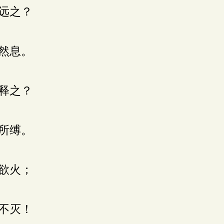
远之？
然息。
释之？
所缚。
欲火；
不灭！