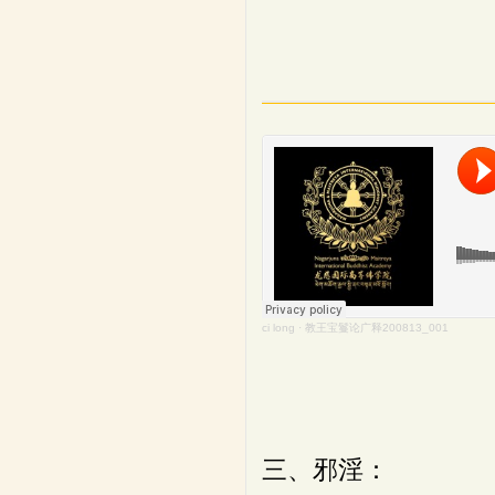
ci long
·
教王宝鬘论广释200813_001
三、邪淫：