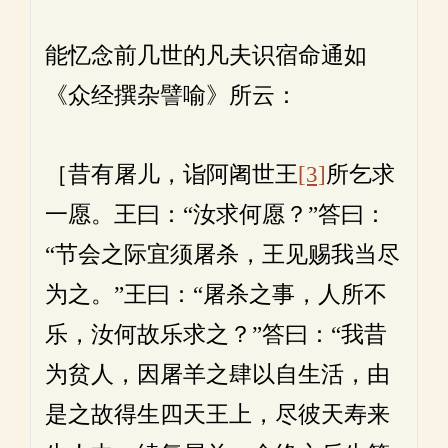
能忆念前几世的凡夫识宿命通如
《众经撰杂譬喻》所云：
［昔有屠儿，诣阿阇世王
[3]
所乞求
一愿。王曰：“汝求何愿？”答曰：
“节会之际宜须屠杀，王见赐我当尽
为之。”王曰：“屠杀之事，人所不
乐，汝何故乐求之？”答曰：“我昔
为贫人，因屠羊之肆以自生活，由
是之故得生四天王上，尽彼天寿来