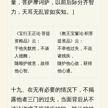
量，菩萨摩诃萨，以前后际分齐智
力，天耳无乱皆如实知。］
《宝行王正论·菩提
《教王宝鬘论·积菩
资粮品》云：
提资品》云：
于他失默然，不谈
不举他过失，不说
人德阙，
诸残疾，
随顺护彼意，故得
随护他心故，获得
他心智。
他心通。
十九、在无有必要的情况下，不揭
露他者三门的过失，当面背后从不