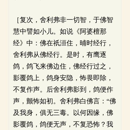
［复次，舍利弗非一切智，于佛智
慧中譬如小儿。如说《阿婆檀那
经》中：佛在祇洹住，晡时经行，
舍利弗从佛经行。是时，有鹰逐
鸽，鸽飞来佛边住，佛经行过之，
影覆鸽上，鸽身安隐，怖畏即除，
不复作声。后舍利弗影到，鸽便作
声，颤怖如初。舍利弗白佛言：“佛
及我身，俱无三毒。以何因缘，佛
影覆鸽，鸽便无声，不复恐怖？我