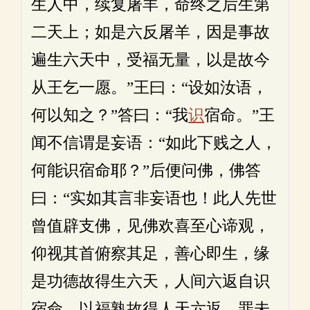
生人中，续复屠羊，命终之后生第
二天上；如是六反屠羊，因是事故
遍生六天中，受福无量，以是故今
从王乞一愿。”王曰：“设如汝语，
何以知之？”答曰：“我
识
宿命。”王
闻不信谓是妄语：“如此下贱之人，
何能识宿命耶？”后便问佛，佛答
曰：“实如其言非妄语也！此人先世
曾值辟支佛，见佛欢喜至心谛观，
仰视其首俯察其足，善心即生，缘
是功德故得生六天，人间六返自识
宿命，以福熟故得人天六返，罪未