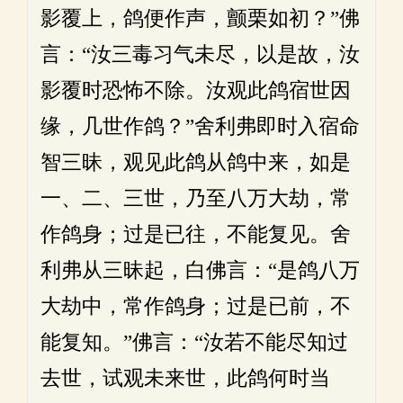
影覆上，鸽便作声，颤栗如初？”佛
言：“汝三毒习气未尽，以是故，汝
影覆时恐怖不除。汝观此鸽宿世因
缘，几世作鸽？”舍利弗即时入宿命
智三昧，观见此鸽从鸽中来，如是
一、二、三世，乃至八万大劫，常
作鸽身；过是已往，不能复见。舍
利弗从三昧起，白佛言：“是鸽八万
大劫中，常作鸽身；过是已前，不
能复知。”佛言：“汝若不能尽知过
去世，试观未来世，此鸽何时当