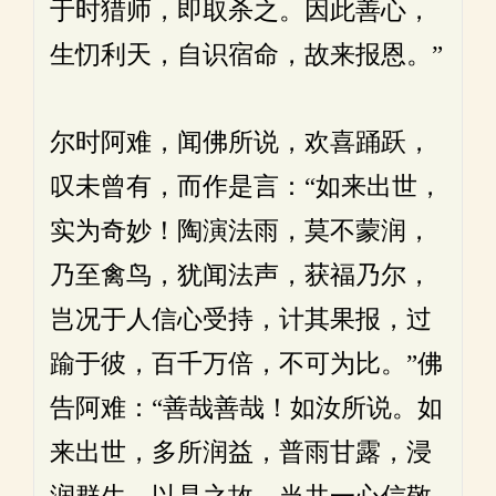
于时猎师，即取杀之。因此善心，
生忉利天，自识宿命，故来报恩。”
尔时阿难，闻佛所说，欢喜踊跃，
叹未曾有，而作是言：“如来出世，
实为奇妙！陶演法雨，莫不蒙润，
乃至禽鸟，犹闻法声，获福乃尔，
岂况于人信心受持，计其果报，过
踰于彼，百千万倍，不可为比。”佛
告阿难：“善哉善哉！如汝所说。如
来出世，多所润益，普雨甘露，浸