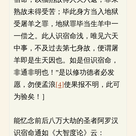
熟故未得受苦；毕此身方当入地狱
受屠羊之罪，地狱罪毕当生羊中一
一偿之。此人识宿命浅，唯见六天
中事，不及过去第七身故，便谓屠
羊即是生天因也。如是但识宿命，
非通非明也！”是以修功德者必发
愿，勿便孟浪
[4]
使果报不明，此可
为验矣！］
能忆念前后八万大劫的圣者阿罗汉
识宿命通如《大智度论》云：