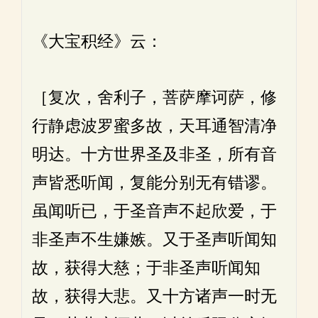
《大宝积经》云：
［复次，舍利子，菩萨摩诃萨，修
行静虑波罗蜜多故，天耳通智清净
明达。十方世界圣及非圣，所有音
声皆悉听闻，复能分别无有错谬。
虽闻听已，于圣音声不起欣爱，于
非圣声不生嫌嫉。又于圣声听闻知
故，获得大慈；于非圣声听闻知
故，获得大悲。又十方诸声一时无