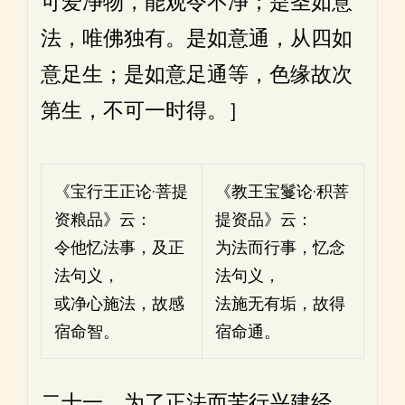
可爱净物，能观令不净；是圣如意
法，唯佛独有。是如意通，从四如
意足生；是如意足通等，色缘故次
第生，不可一时得。］
《宝行王正论·菩提
《教王宝鬘论·积菩
资粮品》云：
提资品》云：
令他忆法事，及正
为法而行事，忆念
法句义，
法句义，
或净心施法，故感
法施无有垢，故得
宿命智。
宿命通。
二十一、为了正法而苦行兴建经