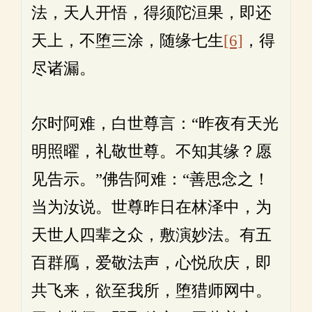
法，天人开悟，得须陀洹果，即还
天上，不堕三涂，随缘七生
[6]
，得
尽诸漏。
尔时阿难，白世尊言：“昨夜有天光
明照曜，礼敬世尊。不知其缘？愿
见告示。”佛告阿难：“善思念之！
当为汝说。世尊昨日在林泽中，为
天世人四辈之众，敷演妙法。有五
百群鴈，爱敬法声，心悦欣庆，即
共飞来，欲至我所，堕猎师网中。