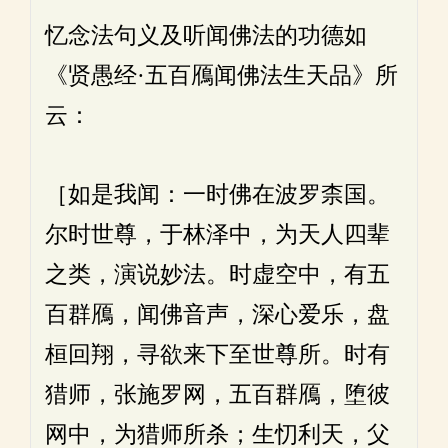
忆念法句义及听闻佛法的功德如
《贤愚经·五百鴈闻佛法生天品》所
云：
［如是我闻：一时佛在波罗柰国。
尔时世尊，于林泽中，为天人四辈
之类，演说妙法。时虚空中，有五
百群鴈，闻佛音声，深心爱乐，盘
桓回翔，寻欲来下至世尊所。时有
猎师，张施罗网，五百群鴈，堕彼
网中，为猎师所杀；生忉利天，父