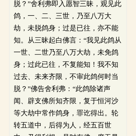
脱？”舍利弗即入愿智三昧，观见此
鸽，一、二、三世，乃至八万大
劫，未脱鸽身；过是已往，亦不能
知。从三昧起白佛言：“我见此鸽从
一世、二世乃至八万大劫，未免鸽
身；过此已往，不复能知！我不知
过去、未来齐限，不审此鸽何时当
脱？”佛告舍利弗：“此鸽除诸声
闻、辟支佛所知齐限，复于恒河沙
等大劫中常作鸽身，罪讫得出。轮
转五道中，后得为人，经五百世