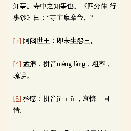
知事。寺中之知事也。《四分律·行
事钞》曰：“寺主摩摩帝。”
[3]
阿阇世王：即未生怨王。
[4]
孟浪：拼音mèng làng，粗率；
疏误。
[5]
矜愍：拼音jīn mǐn，哀憐、同
情。