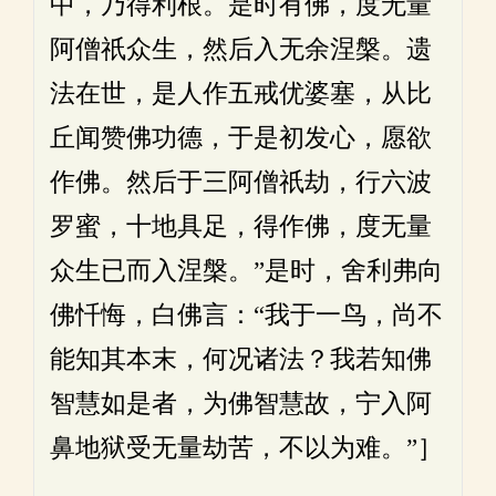
中，乃得利根。是时有佛，度无量
阿僧祇众生，然后入无余涅槃。遗
法在世，是人作五戒优婆塞，从比
丘闻赞佛功德，于是初发心，愿欲
作佛。然后于三阿僧祇劫，行六波
罗蜜，十地具足，得作佛，度无量
众生已而入涅槃。”是时，舍利弗向
佛忏悔，白佛言：“我于一鸟，尚不
能知其本末，何况诸法？我若知佛
智慧如是者，为佛智慧故，宁入阿
鼻地狱受无量劫苦，不以为难。”］