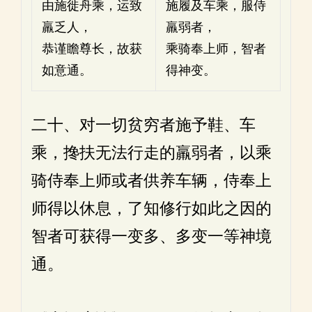
由施徙舟乘，运致
施履及车乘，服侍
羸乏人，
羸弱者，
恭谨瞻尊长，故获
乘骑奉上师，智者
如意通。
得神变。
二十、对一切贫穷者施予鞋、车
乘，搀扶无法行走的羸弱者，以乘
骑侍奉上师或者供养车辆，侍奉上
师得以休息，了知修行如此之因的
智者可获得一变多、多变一等神境
通。