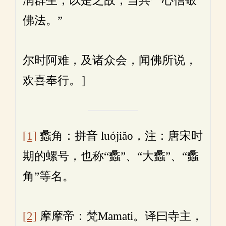
润群生，以是之故，当共一心信敬
佛法。”
尔时阿难，及诸众会，闻佛所说，
欢喜奉行。］
[1]
蠡角：拼音 luójiǎo，注：唐宋时
期的螺号，也称“蠡”、“大蠡”、“蠡
角”等名。
[2]
摩摩帝：梵Mamati。译曰寺主，