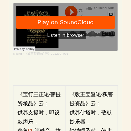
ci long
·
《教王宝鬘论广释》201209_001
《宝行王正论·菩提
《教王宝鬘论·积菩
资粮品》云：
提资品》云：
供养支提时，即设
供养佛塔时，敬献
鼓声乐，
妙乐器，
蠡角
[1]
等妙音，故
铃铛螺及鼓，依此