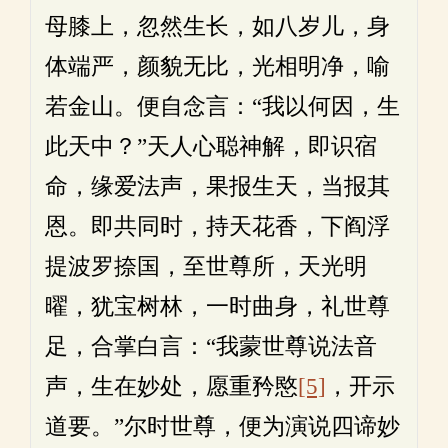
母膝上，忽然生长，如八岁儿，身
体端严，颜貌无比，光相明净，喻
若金山。便自念言：“我以何因，生
此天中？”天人心聪神解，即识宿
命，缘爱法声，果报生天，当报其
恩。即共同时，持天花香，下阎浮
提波罗捺国，至世尊所，天光明
曜，犹宝树林，一时曲身，礼世尊
足，合掌白言：“我蒙世尊说法音
声，生在妙处，愿重矜愍
[5]
，开示
道要。”尔时世尊，便为演说四谛妙