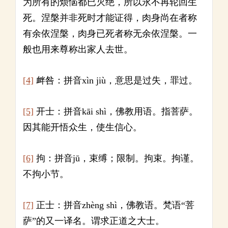
为所有的烦恼都已灭绝，所以永不再轮回生
死。涅槃并非死时才能证得，肉身尚在者称
有余依涅槃，肉身已死者称无余依涅槃。一
般也用来尊称出家人去世。
[4]
衅咎：拼音xìn jiù，意思是过失，罪过。
[5]
开士：拼音kāi shì，佛教用语。指菩萨。
因其能开悟众生，使生信心。
[6]
拘：拼音jū，束缚；限制。拘束。拘谨。
不拘小节。
[7]
正士：拼音zhèng shì，佛教语。梵语“菩
萨”的又一译名。谓求正道之大士。