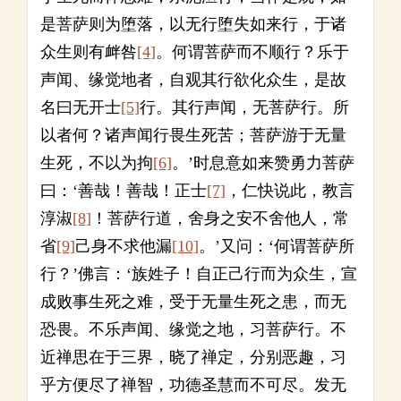
是菩萨则为堕落，以无行堕失如来行，于诸
众生则有衅咎
[4]
。何谓菩萨而不顺行？乐于
声闻、缘觉地者，自观其行欲化众生，是故
名曰无开士
[5]
行。其行声闻，无菩萨行。所
以者何？诸声闻行畏生死苦；菩萨游于无量
生死，不以为拘
[6]
。’时息意如来赞勇力菩萨
曰：‘善哉！善哉！正士
[7]
，仁快说此，教言
淳淑
[8]
！菩萨行道，舍身之安不舍他人，常
省
[9]
己身不求他漏
[10]
。’又问：‘何谓菩萨所
行？’佛言：‘族姓子！自正己行而为众生，宣
成败事生死之难，受于无量生死之患，而无
恐畏。不乐声闻、缘觉之地，习菩萨行。不
近禅思在于三界，晓了禅定，分别恶趣，习
乎方便尽了禅智，功德圣慧而不可尽。发无