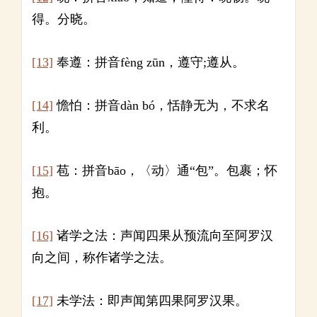
得。分晓。
[13]
奉遵：拼音fèng zūn，遵守;遵从。
[14]
憺怕：拼音dàn bó，恬静无为，不求名
利。
[15]
苞：拼音bāo，〈动〉通“包”。包裹；怀
抱。
[16]
诸学之法：声闻四果从预流向至阿罗汉
向之间，称作诸学之法。
[17]
未学法：即声闻第四果阿罗汉果。