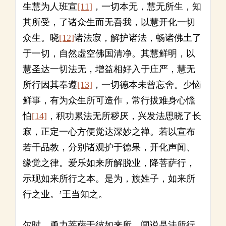
生慧为人班宣
[11]
，一切本无，慧无所生，知
其所受，了诸众生而无吾我，以慧开化一切
众生。晓
[12]
诸法寂，解护诸法，畅诸佛土了
于一切，自然虚空佛国清净。其慧鲜明，以
慧圣达一切法无，增益相好入于庄严，慧无
所行因其奉遵
[13]
，一切德本未曾忘舍。少恼
鲜事，有为众生所可造作，常行拔难身心憺
怕
[14]
，积功累法无所秽厌，兴发法思晓了长
寂，正定一心方便觉达深妙之禅。若以宣布
若干品教，分别诸观护于德果，开化声闻、
缘觉之律。爱乐如来所解脱业，降菩萨行，
示现如来所行之本。是为，族姓子，如来所
行之业。’王当知之。
尔时，勇力菩萨于彼如来所，闻说是法所行