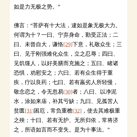
如是力无极之势。”
佛言：“菩萨有十大法，逮如是象无极大力。
何谓为十？一曰、宁弃身命，勤受正法；二
曰、未曾自大，谦恪
[29]
下意，礼敬众生；三
曰、见于刚强难化众生，立之忍辱；四曰、
见饥馑人，以好美膳而充施之；五曰、睹诸
恐惧，劝慰安之；六曰、若有众生得于重
疾，疗以良药；七曰、若有羸劣人所轻慢，
敬念恋之，令无忽易
[30]
者；八曰、以净泥
水，涂如来庙，补其亏缺；九曰、见孤苦人
贫匮
[31]
困厄，常负重檐
[32]
，使去其难极重
之殃；十曰、若有无护、无所归依，常将济
之，所语如言而不变失。是为十事法。”