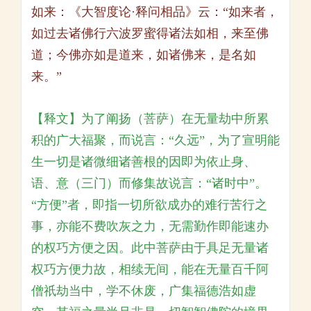
如来：《大智度论·释问相品》云：“如来者，
如过去诸佛行六波罗蜜得诸法如相，来至佛
道；今佛亦如是道来，如诸佛来，是名如
来。”
【释文】为了阐扬（菩萨）在无量劫中所累
积的广大福聚，而说言：“久远”，为了宣明能
生一切是诸微细诸善根的因即为依止身、
语、意（三门）而修集故说言：“诸时中”。
“方便”者，即指一切所欲成办的难行苦行之
事，亦能不费吹灰之力，无需勤作即能速办
的权巧方便之因。此中菩萨由于具足无量诸
权巧方便力故，相续无间，能在无量百千阿
僧祇劫当中，学不休废，广集福德浩如虚