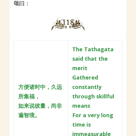
颂曰：
The Tathagata
said that the
merit
Gathered
方便诸时中，久远
constantly
所集福，
through skillful
如来说彼量，尚非
means
遍智境。
For a very long
time is
immeasurable