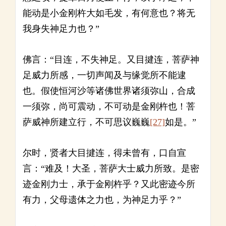
能动是小金刚杵大如毛发，有何意也？将无
我身失神足力也？”
佛言：“目连，不失神足。又目揵连，菩萨神
足威力所感，一切声闻及与缘觉所不能逮
也。假使恒河沙等诸佛世界诸须弥山，合成
一须弥，尚可震动，不可动是金刚杵也！菩
萨威神所建立行，不可思议巍巍
[27]
如是。”
尔时，贤者大目揵连，得未曾有，口自宣
言：“难及！大圣，菩萨大士威力所致。是密
迹金刚力士，承于金刚杵乎？又此密迹今所
有力，父母遗体之力也，为神足力乎？”