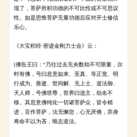
现了，菩萨所积功德的不可比性或不可思议
性。如是思惟菩萨无量功德后应对开士修信
乐心。
《大宝积经·密迹金刚力士会》云：
[佛告王曰：“乃往过去无央数劫不可限量，尔
时有佛，号曰息意如来、至真、等正觉、明
行成为、善逝、世间解、无上士、道法御、
天人师，号佛世尊，世界曰选主，劫名不
移。其息意佛纯化一切诸菩萨众，皆令精
进，言作菩萨，法无懈怠，心无厌倦，弃身
寿命不以为吝，唯志道法。