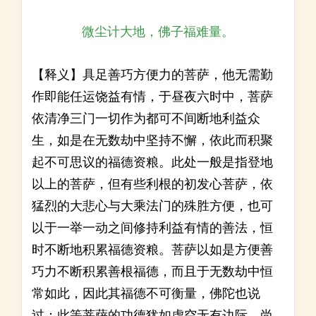
微尘计大地，佛子福难量。
【释义】具足善巧方便力的菩萨，他无需勤
作即能任运饶益有情，于昼夜六时中，菩萨
依清净三门一切作为都可不间断地利益众
生，如是在无数劫中坚持不懈，依此而积聚
起不可思议的福德资粮。此处一般是指登地
以上的菩萨，但有些利根的初发心菩萨，依
猛烈的大悲心与大乘法门的殊胜方便，也可
以于一举一动之间修持利益有情的善法，恒
时不断地积累福德资粮。菩萨以如是方便善
巧力不断积累善根福德，而且于无数劫中恒
常如此，因此其福德不可衡量，佛陀也说
过：此等菩萨的功德犹如虚空无有边际，尚