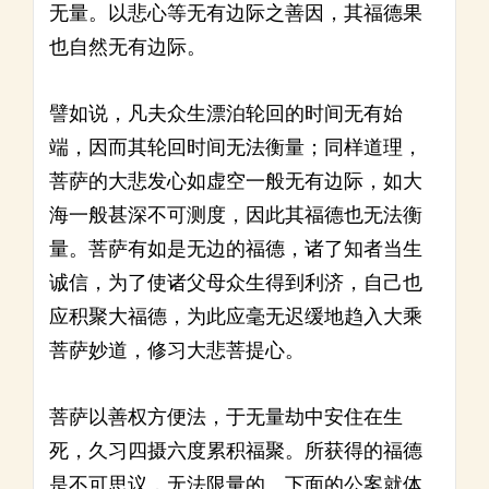
无量。以悲心等无有边际之善因，其福德果
也自然无有边际。
譬如说，凡夫众生漂泊轮回的时间无有始
端，因而其轮回时间无法衡量；同样道理，
菩萨的大悲发心如虚空一般无有边际，如大
海一般甚深不可测度，因此其福德也无法衡
量。菩萨有如是无边的福德，诸了知者当生
诚信，为了使诸父母众生得到利济，自己也
应积聚大福德，为此应毫无迟缓地趋入大乘
菩萨妙道，修习大悲菩提心。
菩萨以善权方便法，于无量劫中安住在生
死，久习四摄六度累积福聚。所获得的福德
是不可思议，无法限量的。下面的公案就体