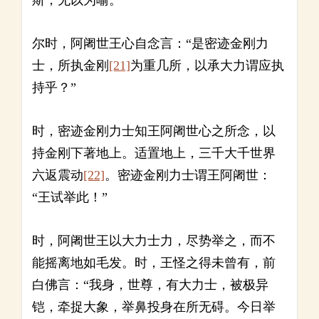
斯，无以为喻。’”
尔时，阿阇世王心自念言：“是密迹金刚力
士，所执金刚
[21]
为重几所，以承大力谓应执
持乎？”
时，密迹金刚力士知王阿阇世心之所念，以
持金刚下著地上。适置地上，三千大千世界
六返震动
[22]
。密迹金刚力士谓王阿阇世：
“王试举此！”
时，阿阇世王以大力士力，尽势举之，而不
能摇离地如毛发。时，王怪之得未曾有，前
白佛言：“我身，世尊，有大力士，被极异
铠，牵捉大象，举鼻投身在所无碍。今日举