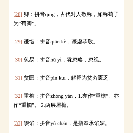
[28]
卿：拼音qīng，古代对人敬称，如称荀子
为“荀卿”。
[29]
谦恪：拼音qiān kè，谦虚恭敬。
[30]
忽易：拼音hū yì，犹忽略，忽视。
[31]
贫匮：拼音pín kuì，解释为贫穷匮乏。
[32]
重檐：拼音zhòng yán，1.亦作“重檐”。亦
作“重櫩”。 2.两层屋檐。
[33]
谀谄：拼音yú chǎn，是指奉承谄媚。