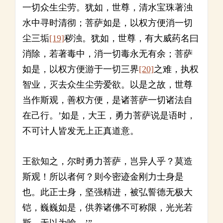
一切众生尘劳。犹如，世尊，清水宝珠著浊
水中寻时清彻；菩萨如是，以权方便消一切
尘三垢
[19]
秽浊。犹如，世尊，有大威药名曰
消除，若著毒中，消一切毒永无有余；菩萨
如是，以权方便游于一切三界
[20]
之难，执权
智业，灭去众生尘劳爱欲。以是之故，世尊
当作斯观，善权方便，是诸菩萨一切诸法自
在己行。’如是，大王，勇力菩萨说是语时，
不可计人皆发无上正真道意。
王欲知之，尔时勇力菩萨，岂异人乎？莫造
斯观！所以者何？则今密迹金刚力士身是
也。此正士身，坚强精进，被弘誓德无极大
铠，巍巍如是，供养诸佛不可称限，光光若