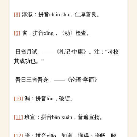
[8]
淳淑：拼音chún shū，仁厚善良。
[9]
省：拼音xǐng，〈动〉检查。
日省月试。——《礼记·中庸》。注：“考校
其成功也。”
吾日三省吾身。——《论语·学而》
[10]
漏：拼音lòu，破绽。
[11]
班宣：拼音bān xuán，普遍宣扬。
[12]
晓：拼音xiǎo，知道，懂得：晓畅。晓