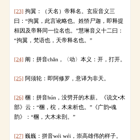
[23]
拘翼：（天名）帝释名。玄应音义三
曰：“拘翼，此言讹略也。姓㤭尸迦，即释提
桓因及帝释同一位名也。”慧琳音义十二曰：
“拘翼，梵语也，天帝释名也。”
[24]
阐：拼音chǎn，〈动〉本义：开，打开。
[25]
阿须轮：即阿修罗，意译为非天。
[26]
㮯：拼音hún，没劈开的木薪。《说文•木
部》云：“㮯，梡，木未析也。”《广韵•魂
韵》：“㮯，大木未剖。”
[27]
巍巍：拼音wéi wéi，崇高雄伟的样子。