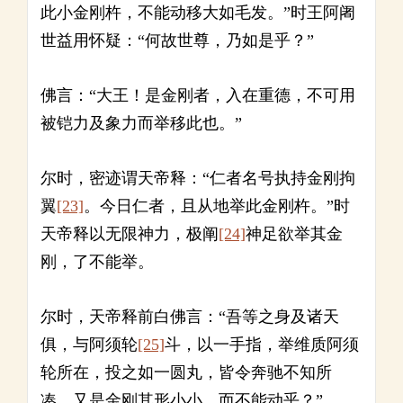
此小金刚杵，不能动移大如毛发。”时王阿阇
世益用怀疑：“何故世尊，乃如是乎？”
佛言：“大王！是金刚者，入在重德，不可用
被铠力及象力而举移此也。”
尔时，密迹谓天帝释：“仁者名号执持金刚拘
翼
[23]
。今日仁者，且从地举此金刚杵。”时
天帝释以无限神力，极阐
[24]
神足欲举其金
刚，了不能举。
尔时，天帝释前白佛言：“吾等之身及诸天
俱，与阿须轮
[25]
斗，以一手指，举维质阿须
轮所在，投之如一圆丸，皆令奔驰不知所
凑。又是金刚其形小小，而不能动乎？”