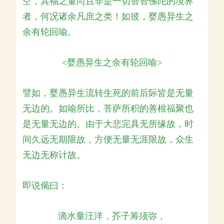
空，其福之量尚且非是一切智智佛陀的境界
者，何况诸余凡庶之类！如彼，婴愚异生之
余有轮回喻。
<婴愚异生之余有轮回喻>
譬如，婴愚异生流转生死的前后际皆是无量
无边的。如喻所比，菩萨所积的善根福聚也
是无量无边的。由于大悲完具无所缘故，时
间久远无期限故，方便无量无涯限故，众生
无边无称计故。
即说偈曰：
滴水量汪洋，芥子筹须弥，