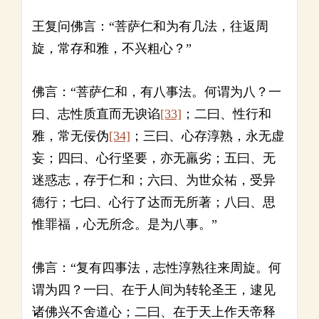
王复问佛言：“菩萨仁和为有几法，往返周
旋，常存和雅，不兴粗心？”
佛言：“菩萨仁和，有八事法。何谓为八？一
曰、志性质直而无谀谄
[33]
；二曰、性行和
雅，常无佞伪
[34]
；三曰、心存淳熟，永无虚
妄；四曰、心行坚要，亦无羸劣；五曰、无
迷惑志，存于仁和；六曰、为世众祐，受异
德行；七曰、心行了达而无所著；八曰、思
惟罪福，心无所念。是为八事。”
佛言：“复有四事法，志性淳熟往来周旋。何
谓为四？一曰、在于人间为转轮圣王，逮见
诸佛兴不舍道心；二曰、在于天上作天帝释