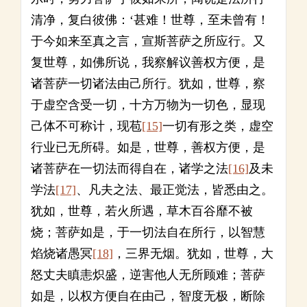
清净，复白彼佛：‘甚难！世尊，至未曾有！
于今如来至真之言，宣斯菩萨之所应行。又
复世尊，如佛所说，我察解议善权方便，是
诸菩萨一切诸法由己所行。犹如，世尊，察
于虚空含受一切，十方万物为一切色，显现
己体不可称计，现苞
[15]
一切有形之类，虚空
行业已无所碍。如是，世尊，善权方便，是
诸菩萨在一切法而得自在，诸学之法
[16]
及未
学法
[17]
、凡夫之法、最正觉法，皆悉由之。
犹如，世尊，若火所遇，草木百谷靡不被
烧；菩萨如是，于一切法自在所行，以智慧
焰烧诸愚冥
[18]
，三界无烟。犹如，世尊，大
怒丈夫瞋恚炽盛，逆害他人无所顾难；菩萨
如是，以权方便自在由己，智度无极，断除