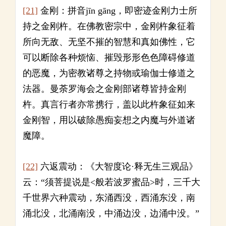
[21]
金刚：拼音jīn gāng，即密迹金刚力士所
持之金刚杵。在佛教密宗中，金刚杵象征着
所向无敌、无坚不摧的智慧和真如佛性，它
可以断除各种烦恼、摧毁形形色色障碍修道
的恶魔，为密教诸尊之持物或瑜伽士修道之
法器。曼荼罗海会之金刚部诸尊皆持金刚
杵。真言行者亦常携行，盖以此杵象征如来
金刚智，用以破除愚痴妄想之内魔与外道诸
魔障。
[22]
六返震动：《大智度论·释无生三观品》
云：“须菩提说是<般若波罗蜜品>时，三千大
千世界六种震动，东涌西没，西涌东没，南
涌北没，北涌南没，中涌边没，边涌中没。”