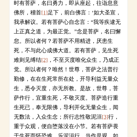
时有菩萨，名曰勇力，即从座起，往诣息意
佛所，稽首
[1]
足下，前白佛言：‘如大圣宣，
我承解议。若有菩萨心自念言：“我等疾逮无
上正真之道，为最正觉。”念是菩萨，名曰懈
怠。所以者何？若菩萨不用精进，厌患生
死，不与此心成佛大道。若有菩萨，见生死
难则见缚结
[2]
，不至灭度唯化众生，乃成正
觉。所以者何？唯然！世尊，菩萨之法普行
勤修，在在生死常所在处，开导利益无量众
生，悉令灭度，亦无所教。是故，世尊，菩
萨作行，宜重生死，不敬灭度。菩萨造行重
生死已，奉无限佛，导利开化无量众生，闻
无数法，入众生念；所行志性敬泥洹
[3]
行，
重于众观，便自堕落没在小节。若有菩萨畏
于生死而怀恐难，乐泥洹行，当作是观，如