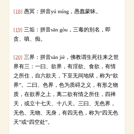
[18]
愚冥：拼音yú míng，愚蠢蒙昧。
[19]
三垢：拼音sān gòu，三毒的别名，即
贪、嗔、痴。
[20]
三界：拼音sān jiè，佛教谓生死往来之世
界有三：一曰、欲界，有淫欲、食欲，有情
之所住，自六欲天，下至无间地狱，称为“欲
界”。二曰、色界，色为质碍之义，有形之物
质，在欲界之上，离二欲有情之所住，四禅
天，或立十七天、十八天。三曰、无色界，
无色、无物、无身，有四无色，称为“四无色
天”或“四空处”。