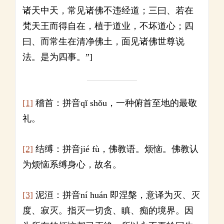
诸天中天，常见诸佛不违经道；三曰、若在
梵天王而得自在，植于道业，不坏道心；四
曰、而常生在清净佛土，面见诸佛世尊说
法。是为四事。”]
[1]
稽首：拼音qǐ shǒu，一种俯首至地的最敬
礼。
[2]
结缚：拼音jié fù，佛教语。烦恼。佛教认
为烦恼系缚身心，故名。
[3]
泥洹：拼音ní huán 即涅槃，意译为灭、灭
度、寂灭。指灭一切贪、瞋、痴的境界。因