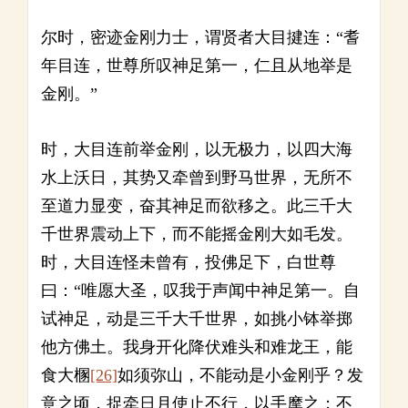
尔时，密迹金刚力士，谓贤者大目揵连：“耆
年目连，世尊所叹神足第一，仁且从地举是
金刚。”
时，大目连前举金刚，以无极力，以四大海
水上沃日，其势又牵曾到野马世界，无所不
至道力显变，奋其神足而欲移之。此三千大
千世界震动上下，而不能摇金刚大如毛发。
时，大目连怪未曾有，投佛足下，白世尊
曰：“唯愿大圣，叹我于声闻中神足第一。自
试神足，动是三千大千世界，如挑小钵举掷
他方佛土。我身开化降伏难头和难龙王，能
食大㮯
[26]
如须弥山，不能动是小金刚乎？发
意之顷，捉牵日月使止不行，以手摩之；不