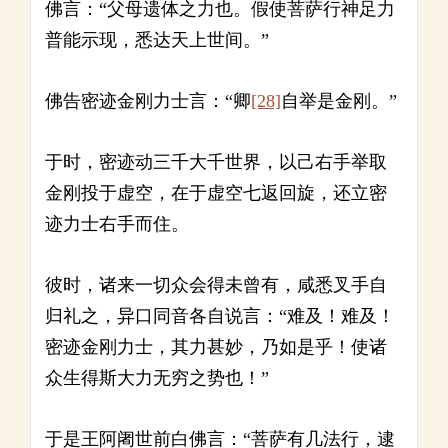
佛言：“父母遗体之力也。假使菩萨行神足力
普能示现，悉达天上世间。”
佛告密迹金刚力士言：“卿
[28]
自举是金刚。”
于时，密迹动三千大千世界，以己右手举取
金刚投于虚空，在于虚空七返回旋，还立密
迹力士右手而住。
彼时，诸来一切众会得未曾有，咸悉叉手自
归礼之，异口同音各自说言：“难及！难及！
密迹金刚力士，其力甚妙，乃如是乎！使诸
众生得斯大力无穷之势也！”
于是王阿阇世前白佛言：“菩萨有几法行，逮