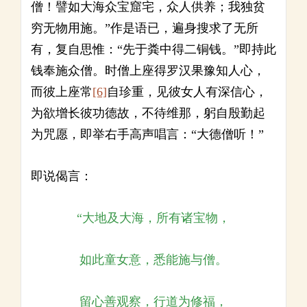
僧！譬如大海众宝窟宅，众人供养；我独贫
穷无物用施。”作是语已，遍身搜求了无所
有，复自思惟：“先于粪中得二铜钱。”即持此
钱奉施众僧。时僧上座得罗汉果豫知人心，
而彼上座常
[6]
自珍重，见彼女人有深信心，
为欲增长彼功德故，不待维那，躬自殷勤起
为咒愿，即举右手高声唱言：“大德僧听！”
即说偈言：
“大地及大海，所有诸宝物，
如此童女意，悉能施与僧。
留心善观察，行道为修福，