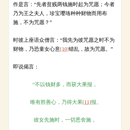
作是言：“先者贫贱两钱施时起为咒愿；今者
乃为王之夫人，珍宝璎珞种种财物而用布
施，不为咒愿？”
时彼上座语众僧言：“我先为彼咒愿之时不为
财物，乃恐童女心意
[10]
错乱，故为咒愿。”
即说偈言：
“不以钱财多，而获大果报，
唯有胜善心，乃得大果
[11]
报。
彼女先施时，一切悉舍施，