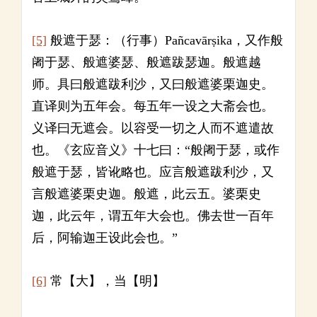
[5]
般遮于瑟：（行事）Pañcavārṣika，又作般
阇于瑟、般遮婆瑟、般遮跋瑟迦。般遮越
师。具曰般遮跋利沙，又曰般遮婆栗迦史。
直译则为五年会。每五年一设之大斋会也。
义译曰无遮会。以容受一切之人而不遮遣故
也。《玄应音义》十七曰：“般阇于瑟，或作
般遮于瑟，皆讹略也。应言般遮跋利沙，又
言般遮婆栗史迦。般遮，此云五。婆栗史
迦，此云年，谓五年大会也。佛去世一百年
后，阿输迦王设此会也。”
[6]
常【大】，当【明】