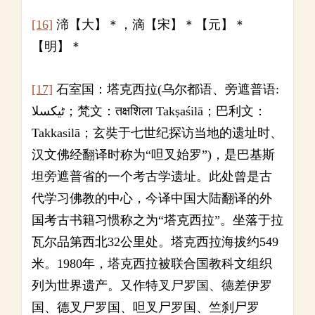
[16]
渧【大】＊，滴【宋】＊【元】＊
【明】＊
[17]
石室国：塔克西拉(乌尔都语、旁遮普语:
ٹیکسلا；梵文：तक्षशिला Takṣaśilā；巴利文：
Takkasilā；玄奘于七世纪探访当地的遗址时、
汉文佛经翻译时称为“呾叉始罗”)，是巴基斯
坦旁遮普省的一个考古学遗址。此处曾是古
代学习佛教的中心，今译中国大陆翻译的外
国考古书籍习惯称之为“塔克西拉”。坐落于拉
瓦尔品第西北32公里处。塔克西拉海拔约549
米。1980年，塔克西拉被联合国教科文组织
列为世界遗产。又作特叉尸罗国、德差伊罗
国、德叉尸罗国、呾叉尸罗国、竺刹尸罗