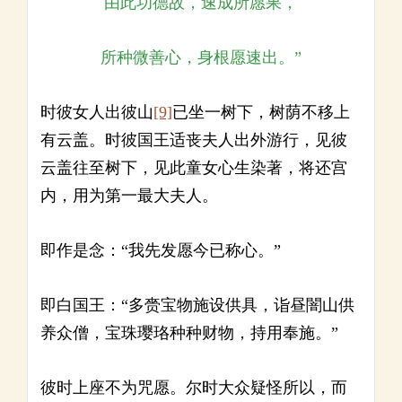
由此功德故，速成所愿果，
所种微善心，身根愿速出。”
时彼女人出彼山
[9]
已坐一树下，树荫不移上
有云盖。时彼国王适丧夫人出外游行，见彼
云盖往至树下，见此童女心生染著，将还宫
内，用为第一最大夫人。
即作是念：“我先发愿今已称心。”
即白国王：“多赍宝物施设供具，诣昼闇山供
养众僧，宝珠璎珞种种财物，持用奉施。”
彼时上座不为咒愿。尔时大众疑怪所以，而