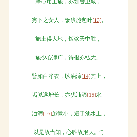
净心用土施，亦如舍卫城，
穷下之女人，饭浆施迦叶
[13]
。
施土得大地，饭浆天中胜，
施少心净广，得报亦弘大。
譬如白净衣，以油渧
[14]
其上，
垢腻遂增长，亦犹油渧
[15]
水。
油渧
[16]
虽微小，遍于池水上，
以是故当知，心胜故报大。”]