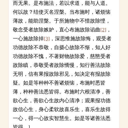
而无果。是布施法，若以求道，能与人道。
何以故？结使灭名涅槃。当布施时，诸烦恼
薄故，能助涅槃。于所施物中不惜故除悭，
敬念受者故除嫉妒，直心布施故除谄曲
[2]
，
一心施故除掉
[3]
，深思惟施故除悔，观受者
功德故除不恭敬，自摄心故除不惭，知人好
功德故除不愧，不著财物故除爱，慈愍受者
故除瞋，恭敬受者故除憍慢，知行善法故除
无明，信有果报故除邪见，知决定有报故除
疑。如是等种种不善诸烦恼，布施时悉皆
薄，种种善法悉皆得。布施时六根清净，善
欲心生，善欲心生故内心清净；观果报功德
故信心生，身心柔软故喜乐生，喜乐生故得
一心，得一心故实智慧生。如是等诸善法悉
皆得。]