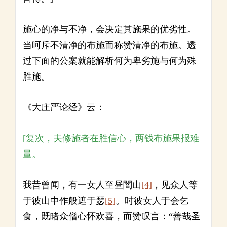
施心的净与不净，会决定其施果的优劣性。
当呵斥不清净的布施而称赞清净的布施。透
过下面的公案就能解析何为卑劣施与何为殊
胜施。
《大庄严论经》云：
[复次，夫修施者在胜信心，两钱布施果报难
量。
我昔曾闻，有一女人至昼闇山
[4]
，见众人等
于彼山中作般遮于瑟
[5]
。时彼女人于会乞
食，既睹众僧心怀欢喜，而赞叹言：“善哉圣