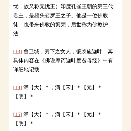
忧，故又称无忧王）印度孔雀王朝的第三代
君主，是频头娑罗王之子。他是一位佛教
徒，也带来佛教的繁荣，后世称为佛教护
法。
[13]
舍卫城，穷下之女人，饭浆施迦叶：其
具体内容在《佛说摩诃迦叶度贫母经》中有
详细地记载。
[14]
渧【大】＊，滴【宋】＊【元】＊
【明】＊
[15]
渧【大】＊，滴【宋】＊【元】＊
【明】＊