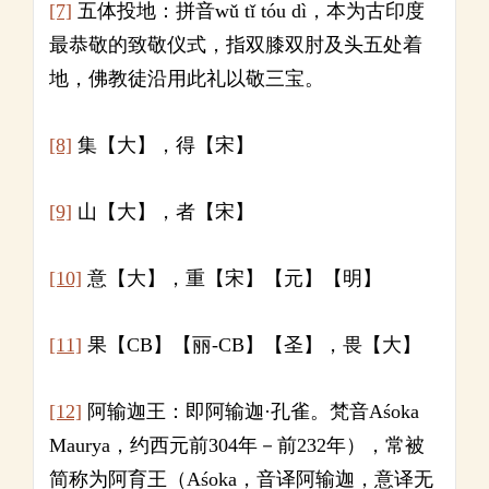
[7]
五体投地：拼音wǔ tǐ tóu dì，本为古印度
最恭敬的致敬仪式，指双膝双肘及头五处着
地，佛教徒沿用此礼以敬三宝。
[8]
集【大】，得【宋】
[9]
山【大】，者【宋】
[10]
意【大】，重【宋】【元】【明】
[11]
果【CB】【丽-CB】【圣】，畏【大】
[12]
阿输迦王：即阿输迦·孔雀。梵音Aśoka
Maurya，约西元前304年－前232年），常被
简称为阿育王（Aśoka，音译阿输迦，意译无