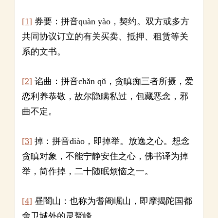
[1]
券要：拼音quàn yào，契约。双方或多方
共同协议订立的有关买卖、抵押、租赁等关
系的文书。
[2]
谄曲：拼音chǎn qǔ，贪瞋痴三者所摄，爱
恋利养恭敬，故尔隐瞒私过，包藏恶念，邪
曲不定。
[3]
掉：拼音diào，即掉举。放逸之心。想念
贪瞋对象，不能宁静安住之心，佛书译为掉
举，简作掉，二十随眠烦恼之一。
[4]
昼闇山：也称为耆阇崛山，即摩揭陀国都
舍卫城外的灵鹫峰。