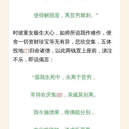
使得解脱道，离贫穷棘刺。”
时彼童女极生大心，如师所说我作难作，便
舍一切资财珍宝等无有异，悲欣交集，五体
投地
[7]
归命诸僧，以此两钱置上座前，涕泣
不乐，即说偈言：
“愿我生死中，永离于贫穷，
常得欢庆集
[8]
，亲戚莫别离。
我今施僧果，唯佛能分别，