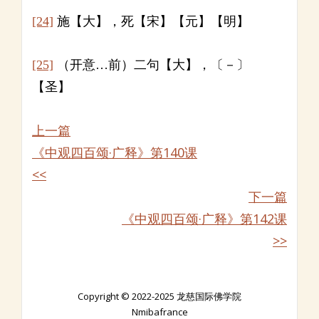
[24]
施【大】，死【宋】【元】【明】
[25]
（开意…前）二句【大】，〔－〕
【圣】
上一篇
《中观四百颂·广释》第140课
<<
下一篇
《中观四百颂·广释》第142课
>>
Copyright © 2022-2025 龙慈国际佛学院
Nmibafrance