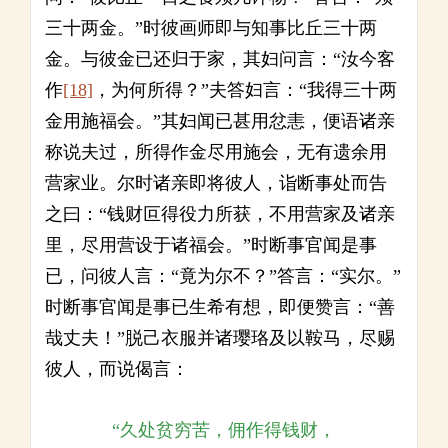
三十两金。”时彼画师即与知事比丘三十两
金。与彼金已还归于家，其妇问言：“汝今客
作
[18]
，为何所得？”夫答妇言：“我得三十两
金用施福会。”其妇闻已甚用忿恚，便语诸亲
称说夫过，所得作金尽用施会，无有遗余用
营家业。尔时诸亲即将彼人，诣断事处而告
之曰：“钱财叵得役力所获，不用营家及诸亲
里，尽用营设于诸福会。”时断事官闻是事
已，问彼人言：“竟为尔不？”答言：“实尔。”
时断事官闻是事已生希有想，即便赞言：“善
哉丈夫！”脱己衣服并诸璎珞及以鞍马，尽赐
彼人，而说偈言：
“久处贫穷苦，佣作得钱财，