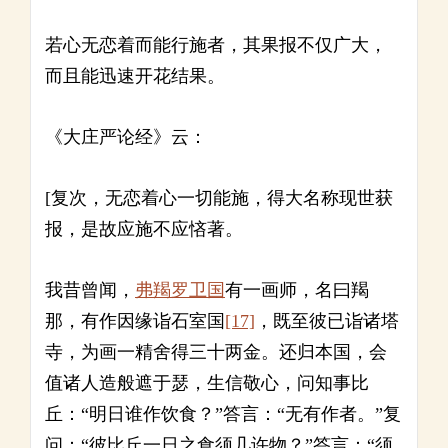
若心无恋着而能行施者，其果报不仅广大，
而且能迅速开花结果。
《大庄严论经》云：
[复次，无恋着心一切能施，得大名称现世获
报，是故应施不应悋著。
我昔曾闻，
弗羯罗卫国
有一画师，名曰羯
那，有作因缘诣石室国
[17]
，既至彼已诣诸塔
寺，为画一精舍得三十两金。还归本国，会
值诸人造般遮于瑟，生信敬心，问知事比
丘：“明日谁作饮食？”答言：“无有作者。”复
问：“彼比丘一日之食须几许物？”答言：“须