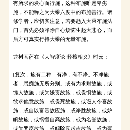
有所求的发心而行施，这种布施唯是卑劣
施，不能称之为大乘六度中的布施善行。诸
修学者，应切实注意，若要趋入大乘布施法
门，首先必须净除自心烦恼生起大悲心，而
后方可真实行持大乘的无量布施。
龙树菩萨在《大智度论·释檀相义》时云：
[复次，施有二种：有净，有不净。不净施
者，愚痴施无所分别。或有为求财故施，或
愧人故施，或为嫌责故施，或畏惧故施，或
欲求他意故施，或畏死故施，或诳人令喜故
施，或自以富贵故应施，或诤胜故施，或妒
瞋故施，或憍慢自高故施，或为名誉故施，
或为咒愿故施，或解除衰求吉故施，或为聚