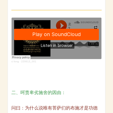
ci long
·
220613_001
二、呵责卑劣施舍的因由：
问曰：为什么说唯有菩萨们的布施才是功德