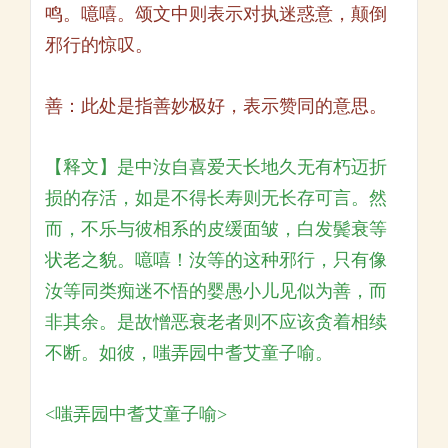
鸣。噫嘻。颂文中则表示对执迷惑意，颠倒
邪行的惊叹。
善：此处是指善妙极好，表示赞同的意思。
【释文】是中汝自喜爱天长地久无有朽迈折
损的存活，如是不得长寿则无长存可言。然
而，不乐与彼相系的皮缓面皱，白发鬓衰等
状老之貌。噫嘻！汝等的这种邪行，只有像
汝等同类痴迷不悟的婴愚小儿见似为善，而
非其余。是故憎恶衰老者则不应该贪着相续
不断。如彼，嗤弄园中耆艾童子喻。
<嗤弄园中耆艾童子喻>