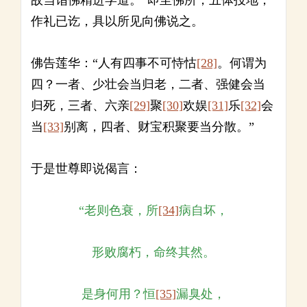
故当诣佛精进学道。”即至佛所，五体投地，
作礼已讫，具以所见向佛说之。
佛告莲华：“人有四事不可恃怙
[28]
。何谓为
四？一者、少壮会当归老，二者、强健会当
归死，三者、六亲
[29]
聚
[30]
欢娱
[31]
乐
[32]
会
当
[33]
别离，四者、财宝积聚要当分散。”
于是世尊即说偈言：
“老则色衰，所
[34]
病自坏，
形败腐朽，命终其然。
是身何用？恒
[35]
漏臭处，