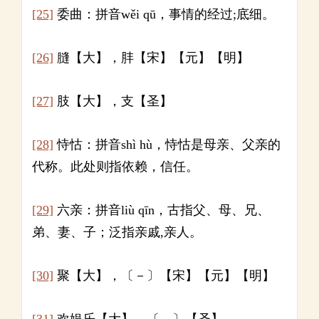
[25]
委曲：拼音wěi qū，事情的经过;底细。
[26]
膖【大】，肨【宋】【元】【明】
[27]
肢【大】，支【圣】
[28]
恃怙：拼音shì hù，恃怙是母亲、父亲的
代称。此处则指依赖，信任。
[29]
六亲：拼音liù qīn，古指父、母、兄、
弟、妻、子；泛指亲戚,亲人。
[30]
聚【大】，〔－〕【宋】【元】【明】