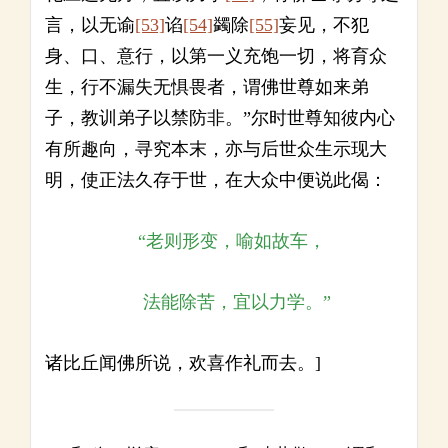
言，以无谕
[53]
谄
[54]
蠲除
[55]
妄见，不犯
身、口、意行，以第一义充饱一切，将育众
生，行不漏失无惧畏者，谓佛世尊如来弟
子，教训弟子以禁防非。”尔时世尊知彼内心
有所趣向，寻究本末，亦与后世众生示现大
明，使正法久存于世，在大众中便说此偈：
“老则形变，喻如故车，
法能除苦，宜以力学。”
诸比丘闻佛所说，欢喜作礼而去。]