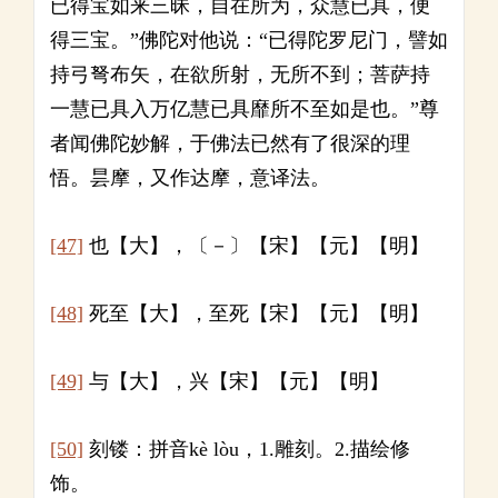
已得宝如来三昧，自在所为，众慧已具，便
得三宝。”佛陀对他说：“已得陀罗尼门，譬如
持弓弩布矢，在欲所射，无所不到；菩萨持
一慧已具入万亿慧已具靡所不至如是也。”尊
者闻佛陀妙解，于佛法已然有了很深的理
悟。昙摩，又作达摩，意译法。
[47]
也【大】，〔－〕【宋】【元】【明】
[48]
死至【大】，至死【宋】【元】【明】
[49]
与【大】，兴【宋】【元】【明】
[50]
刻镂：拼音kè lòu，1.雕刻。2.描绘修
饰。