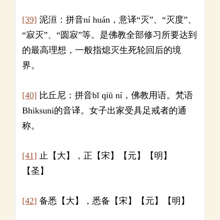
[39]
泥洹：拼音ní huán，意译“灭”、“灭度”、
“寂灭”、“圆寂”等。是佛教全部修习所要达到
的最高理想，一般指熄灭生死轮回后的境
界。
[40]
比丘尼：拼音bǐ qiū ní，佛教用语。梵语
Bhiksuni的音译。女子出家受具足戒者的通
称。
[41]
止【大】，正【宋】【元】【明】
【圣】
[42]
备悉【大】，悉备【宋】【元】【明】