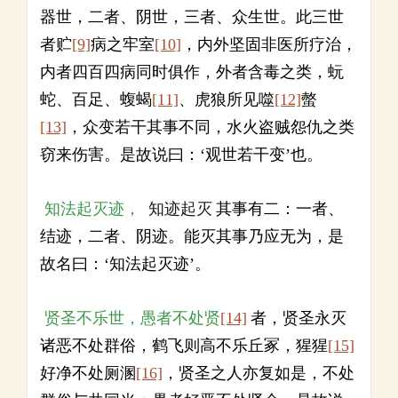
器世，二者、阴世，三者、众生世。此三世
者贮
[9]
病之牢室
[10]
，内外坚固非医所疗治，
内者四百四病同时俱作，外者含毒之类，蚖
蛇、百足、蝮蝎
[11]
、虎狼所见噬
[12]
螫
[13]
，众变若干其事不同，水火盗贼怨仇之类
窃来伤害。是故说曰：‘观世若干变’也。
知法起灭迹，
知迹起灭
其事有二：一者、
结迹，二者、阴迹。能灭其事乃应无为，是
故名曰：‘知法起灭迹’。
贤圣不乐世，愚者不处贤
[14]
者，贤圣永灭
诸恶不处群俗，鹤飞则高不乐丘冢，猩猩
[15]
好净不处厕溷
[16]
，贤圣之人亦复如是，不处