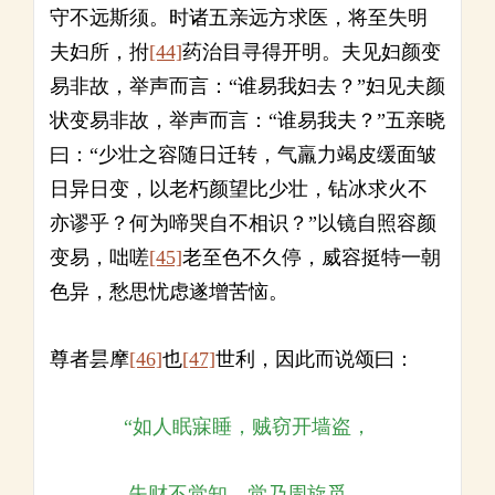
守不远斯须。时诸五亲远方求医，将至失明
夫妇所，拊
[44]
药治目寻得开明。夫见妇颜变
易非故，举声而言：“谁易我妇去？”妇见夫颜
状变易非故，举声而言：“谁易我夫？”五亲晓
曰：“少壮之容随日迁转，气羸力竭皮缓面皱
日异日变，以老朽颜望比少壮，钻冰求火不
亦谬乎？何为啼哭自不相识？”以镜自照容颜
变易，咄嗟
[45]
老至色不久停，威容挺特一朝
色异，愁思忧虑遂增苦恼。
尊者昙摩
[46]
也
[47]
世利，因此而说颂曰：
“如人眠寐睡，贼窃开墙盗，
失财不觉知，觉乃周旋觅。