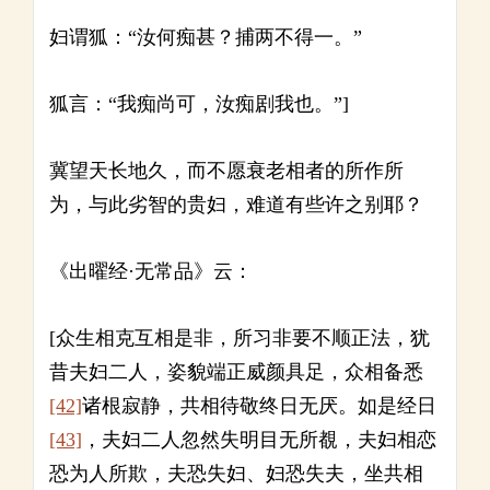
妇谓狐：“汝何痴甚？捕两不得一。”
狐言：“我痴尚可，汝痴剧我也。”]
冀望天长地久，而不愿衰老相者的所作所
为，与此劣智的贵妇，难道有些许之别耶？
《出曜经·无常品》云：
[众生相克互相是非，所习非要不顺正法，犹
昔夫妇二人，姿貌端正威颜具足，众相备悉
[42]
诸根寂静，共相待敬终日无厌。如是经日
[43]
，夫妇二人忽然失明目无所覩，夫妇相恋
恐为人所欺，夫恐失妇、妇恐失夫，坐共相