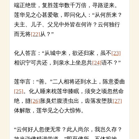
端正绝世，复胜莲华数千万倍，寻路逆来。
莲华见之心甚爱敬，即问化人：“从何所来？
夫主、儿子、父兄中外皆在何许？云何独行
而无将
[22]
从？”
化人答言：“从城中来，欲还归家，虽不
[23]
相识宁可共还，到泉水上坐息共
[24]
语不？”
莲华言：“善。”二人相将还到水上，陈意委曲
[25]
。化人睡来枕莲华膝眠，须臾之顷忽然命
绝，膖
[26]
胀臭烂腹溃虫出，齿落发堕肢
[27]
体解散，莲华见之心大惊怖。
“云何好人忽便无常？此人尚尔，我岂久存？