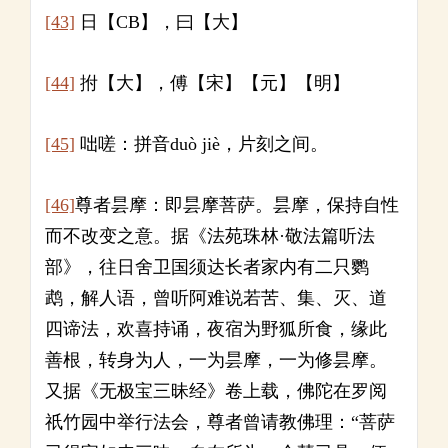
[43]
日【CB】，曰【大】
[44]
拊【大】，傅【宋】【元】【明】
[45]
咄嗟：拼音duò jiè，片刻之间。
[46]
尊者昙摩：即昙摩菩萨。昙摩，保持自性
而不改变之意。据《法苑珠林·敬法篇听法
部》，往日舍卫国须达长者家内有二只鹦
鹉，解人语，曾听阿难说若苦、集、灭、道
四谛法，欢喜持诵，夜宿为野狐所食，缘此
善根，转身为人，一为昙摩，一为修昙摩。
又据《无极宝三昧经》卷上载，佛陀在罗阅
祇竹园中举行法会，尊者曾请教佛理：“菩萨