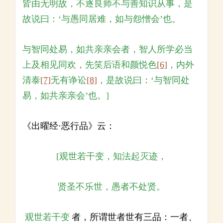
皆由无明故，不逐良师不与善知识从事，是
故说曰：‘与愚同居难，如与怨憎会’也。
与智同处易，如共亲亲会者，智人所学必当
上及相见同欢，先笑后语和颜悦色
[6]
，内外
清泰
[7]
无有诤讼
[8]
，是故说曰：‘与智同处
易，如共亲亲会’也。]
《出曜经·恶行品》云：
[观世若干变，知法起灭迹，
贤圣不乐世，愚者不处贤。
观世若干变
者，所谓世者世有三品：一者、