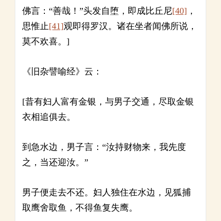
佛言：“善哉！”头发自堕，即成比丘尼
[40]
，
思惟止
[41]
观即得罗汉。诸在坐者闻佛所说，
莫不欢喜。]
《旧杂譬喻经》云：
[昔有妇人富有金银，与男子交通，尽取金银
衣相追俱去。
到急水边，男子言：“汝持财物来，我先度
之，当还迎汝。”
男子便走去不还。妇人独住在水边，见狐捕
取鹰舍取鱼，不得鱼复失鹰。