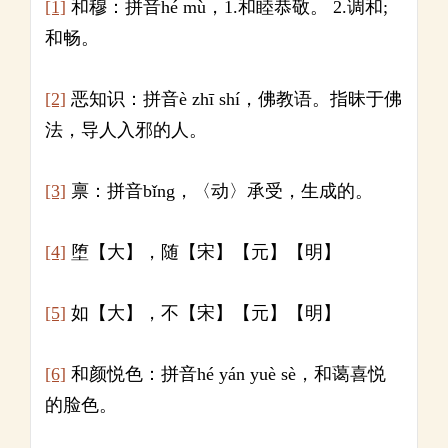
[1]
和穆：拼音hé mù，1.和睦恭敬。 2.调和;
和畅。
[2]
恶知识：拼音è zhī shí，佛教语。指昧于佛
法，导人入邪的人。
[3]
禀：拼音bǐng，〈动〉承受，生成的。
[4]
堕【大】，随【宋】【元】【明】
[5]
如【大】，不【宋】【元】【明】
[6]
和颜悦色：拼音hé yán yuè sè，和蔼喜悦
的脸色。