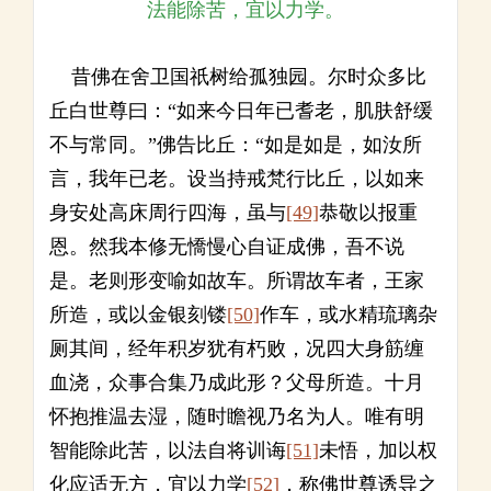
法能除苦，宜以力学。
昔佛在舍卫国祇树给孤独园。尔时众多比
丘白世尊曰：“如来今日年已耆老，肌肤舒缓
不与常同。”佛告比丘：“如是如是，如汝所
言，我年已老。设当持戒梵行比丘，以如来
身安处高床周行四海，虽与
[49]
恭敬以报重
恩。然我本修无憍慢心自证成佛，吾不说
是。老则形变喻如故车。所谓故车者，王家
所造，或以金银刻镂
[50]
作车，或水精琉璃杂
厕其间，经年积岁犹有朽败，况四大身筋缠
血浇，众事合集乃成此形？父母所造。十月
怀抱推温去湿，随时瞻视乃名为人。唯有明
智能除此苦，以法自将训诲
[51]
未悟，加以权
化应适无方，宜以力学
[52]
，称佛世尊诱导之