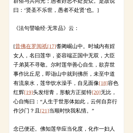
群俗与共同光；愚者好恶不处贤众。是故说
曰：‘贤圣不乐世，愚者不处贤’也。]
《法句譬喻经·无常品》云：
[
昔佛在罗阅祇
[17]
耆阇崛山中。时城内有婬
女人，名曰莲华，姿容端正国中无双，大臣
子弟莫不寻敬。尔时莲华善心自生，欲弃世
事作比丘尼，即诣山中就到佛所，未至中道
有流泉水，莲华饮水澡手，自见面像
[18]
容色
红辉
[19]
头发绀青，形貌方正挺特
[20]
无比，
心自悔曰：“人生于世形体如此，云何自弃行
作沙门？且
[21]
当顺时快我私情。”
念已便还。佛知莲华应当化度，化作一妇人