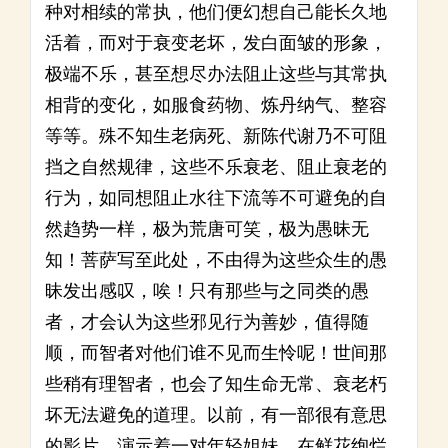
种对相续的常执，他们便幻想自己能长久地
活着，而对于衰变老坏，发白面皱的形象，
极端不乐，甚至想尽办法阻止这些与其常执
相背的变化，如服食药物、炼丹纳气、整容
等等。殊不知生老病死、新陈代谢乃不可阻
挡之自然规律，这些不乐衰老、阻止衰老的
行为，如同想阻止水往下流等不可避免的自
然趋势一样，极为荒唐可笑，极为愚昧无
知！菩萨写至此处，不由得为这些众生的愚
昧发出感叹，唉！只有那些与之同类的愚
者，才会认为这些邪见行为善妙，值得随
顺，而智者对他们谁不见而生怜呢！世间那
些稍有理智者，也会了知生命无常、衰老朽
坏无法避免的道理。以前，有一部很有意思
的影片，演示着一对年轻姐妹，在鲜花绚烂