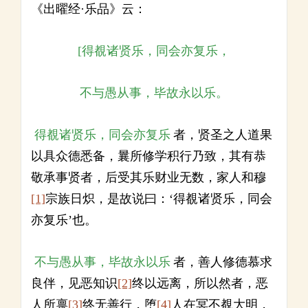
《出曜经·乐品》云：
[得覩诸贤乐，同会亦复乐，
不与愚从事，毕故永以乐。
得覩诸贤乐，同会亦复乐
者，贤圣之人道果
以具众德悉备，曩所修学积行乃致，其有恭
敬承事贤者，后受其乐财业无数，家人和穆
[1]
宗族日炽，是故说曰：‘得覩诸贤乐，同会
亦复乐’也。
不与愚从事，毕故永以乐
者，善人修德慕求
良伴，见恶知识
[2]
终以远离，所以然者，恶
人所禀
[3]
终无善行，堕
[4]
人在冥不覩大明，