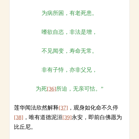
为病所困，有老死患。
嗜欲自恣，非法是增，
不见闻变，寿命无常。
非有子恃，亦非父兄，
为死
[36]
所迫，无亲可怙。”
莲华闻法欣然解释
[37]
，观身如化命不久停
[38]
，唯有道德泥洹
[39]
永安，即前白佛愿为
比丘尼。