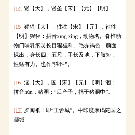
[14]
贤【大】，贤圣【宋】【元】【明】
[15]
猩猩【大】，狌狌【宋】【元】，徃徃
【明】猩猩：拼音xīng xing，动物名。脊椎动
物门哺乳纲灵长目猩猩科。毛赤褐色，颜面
裸出，身长四、五尺，手长及地，下肢短，
性猛有力。也作“狌狌”。
[16]
溷【大】，圂【宋】【元】【明】溷：
拼音hùn，猪圈：“后产子，捐于猪溷中”。
[17]
罗阅祇：即“王舍城”。中印度摩羯陀国之
都城。