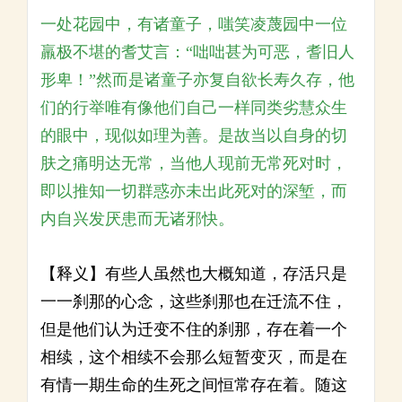
一处花园中，有诸童子，嗤笑凌蔑园中一位
羸极不堪的耆艾言：“咄咄甚为可恶，耆旧人
形卑！”然而是诸童子亦复自欲长寿久存，他
们的行举唯有像他们自己一样同类劣慧众生
的眼中，现似如理为善。是故当以自身的切
肤之痛明达无常，当他人现前无常死对时，
即以推知一切群惑亦未出此死对的深堑，而
内自兴发厌患而无诸邪快。
【释义】有些人虽然也大概知道，存活只是
一一刹那的心念，这些刹那也在迁流不住，
但是他们认为迁变不住的刹那，存在着一个
相续，这个相续不会那么短暂变灭，而是在
有情一期生命的生死之间恒常存在着。随这