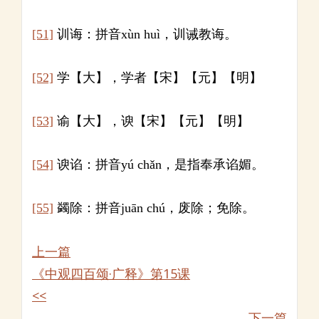
[51]
训诲：拼音xùn huì，训诫教诲。
[52]
学【大】，学者【宋】【元】【明】
[53]
谕【大】，谀【宋】【元】【明】
[54]
谀谄：拼音yú chǎn，是指奉承谄媚。
[55]
蠲除：拼音juān chú，废除；免除。
上一篇
《中观四百颂·广释》第15课
<<
下一篇