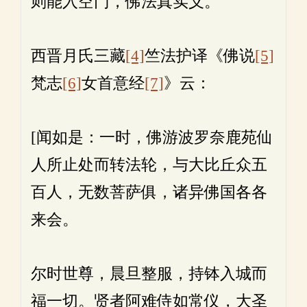
则能入空门，佛法真实义。
西晋月氏三藏
[4]
竺法护译《佛说
[5]
梵志
[6]
女首意经
[7]
》云：
[闻如是：一时，佛游波罗奈鹿苑仙
人所止处而转法轮，与大比丘众五
百人，无数菩萨俱，诸异佛国各各
来会。
尔时世尊，晨旦整服，持钵入城而
福一切。贤者阿难侍如常仪，大圣