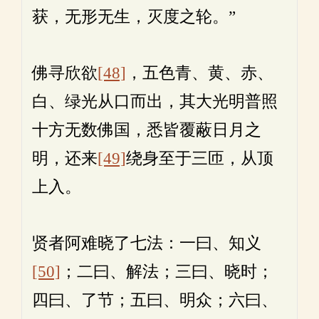
获，无形无生，灭度之轮。”
佛寻欣欲
[48]
，五色青、黄、赤、
白、绿光从口而出，其大光明普照
十方无数佛国，悉皆覆蔽日月之
明，还来
[49]
绕身至于三匝，从顶
上入。
贤者阿难晓了七法：一曰、知义
[50]
；二曰、解法；三曰、晓时；
四曰、了节；五曰、明众；六曰、