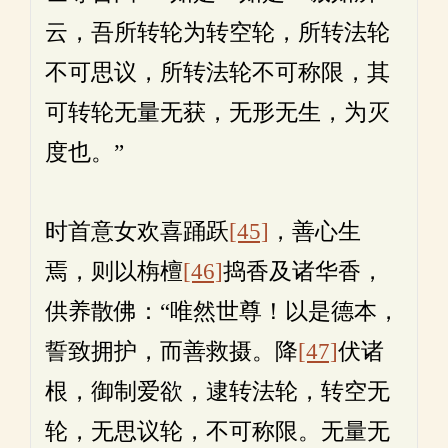
云，吾所转轮为转空轮，所转法轮
不可思议，所转法轮不可称限，其
可转轮无量无获，无形无生，为灭
度也。”
时首意女欢喜踊跃
[45]
，善心生
焉，则以栴檀
[46]
捣香及诸华香，
供养散佛：“唯然世尊！以是德本，
誓致拥护，而善救摄。降
[47]
伏诸
根，御制爱欲，逮转法轮，转空无
轮，无思议轮，不可称限。无量无