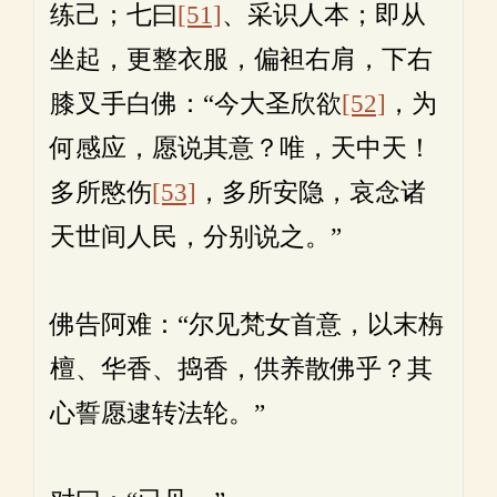
练己；七曰
[51]
、采识人本；即从
坐起，更整衣服，偏袒右肩，下右
膝叉手白佛：“今大圣欣欲
[52]
，为
何感应，愿说其意？唯，天中天！
多所愍伤
[53]
，多所安隐，哀念诸
天世间人民，分别说之。”
佛告阿难：“尔见梵女首意，以末栴
檀、华香、捣香，供养散佛乎？其
心誓愿逮转法轮。”