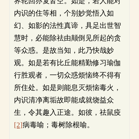
界轮回亦复皆空。如是，若人能对
内识的住等相，个别妙觉悟入如
幻、如影的法性真谛，具足出世智
慧时，必能除祛由颠倒见所起的贪
等众惑。是故当知，此乃快哉妙
观。如是若有比丘能精勤修习瑜伽
行胜观者，一切众惑烦恼终不得有
所住处。如是则能息灭烦恼毒火，
内识清净离垢故即能成就饶益众
生，令其趣入正途。如彼，祛鼠疫
[2]
病毒喻；毒树除根喻。