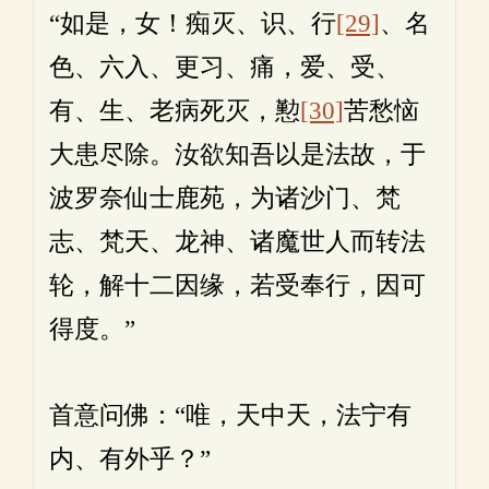
“如是，女！痴灭、识、行
[29]
、名
色、六入、更习、痛，爱、受、
有、生、老病死灭，懃
[30]
苦愁恼
大患尽除。汝欲知吾以是法故，于
波罗奈仙士鹿苑，为诸沙门、梵
志、梵天、龙神、诸魔世人而转法
轮，解十二因缘，若受奉行，因可
得度。”
首意问佛：“唯，天中天，法宁有
内、有外乎？”