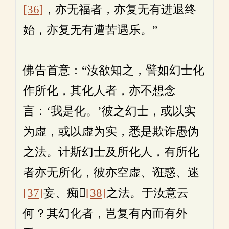
[36]
，亦无福者，亦复无有进退终
始，亦复无有遭苦遇乐。”
佛告首意：“汝欲知之，譬如幻士化
作所化，其化人者，亦不想念
言：‘我是化。’彼之幻士，或以实
为虚，或以虚为实，悉是欺诈愚伪
之法。计斯幻士及所化人，有所化
者亦无所化，彼亦空虚、诳惑、迷
[37]
妄、痴𫘤
[38]
之法。于汝意云
何？其幻化者，岂复有内而有外