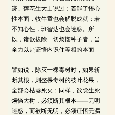
迹。莲花生大士说过：若能了悟心
性本面，牧牛童也会解脱成就；若
不知心性，班智达也会迷惑。所
以，诸欲拔除一切烦恼种子者，当
全力以赴证悟内识住等相的本面。
譬如说，除灭一棵毒树时，如果斩
断其根，则整棵毒树的枝叶花果，
全部会枯萎死灭；同样，欲除生死
烦恼大树，必须断其根本——无明
迷惑，而欲断无明，必须证悟无漏