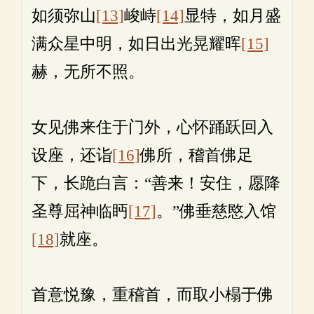
如须弥山
[13]
峻峙
[14]
显特，如月盛
满众星中明，如日出光晃耀晖
[15]
赫，无所不照。
女见佛来住于门外，心怀踊跃回入
设座，还诣
[16]
佛所，稽首佛足
下，长跪白言：“善来！安住，愿降
圣尊屈神临眄
[17]
。”佛垂慈愍入馆
[18]
就座。
首意悦豫，重稽首，而取小榻于佛