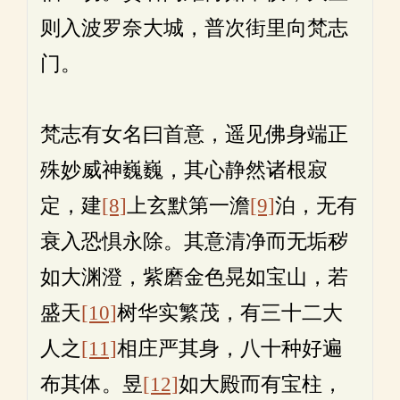
则入波罗奈大城，普次街里向梵志
门。
梵志有女名曰首意，遥见佛身端正
殊妙威神巍巍，其心静然诸根寂
定，建
[8]
上玄默第一澹
[9]
泊，无有
衰入恐惧永除。其意清净而无垢秽
如大渊澄，紫磨金色晃如宝山，若
盛天
[10]
树华实繁茂，有三十二大
人之
[11]
相庄严其身，八十种好遍
布其体。昱
[12]
如大殿而有宝柱，