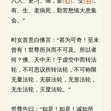
六入、更习、痛，爱
[43]
、受
[44]
、
有、生、老病死，勤苦愁恼大患集
会。”
时女首意白佛言：“甚为可奇！至未
曾有！世尊所兴而不可及。所以者
何？佛、天中天！于虚空中而转法
轮，不可思议所转法轮，不可称限
无量法轮，无获法轮，无形法轮，
无生法轮，灭度法轮。”
世尊告曰：“如是！如是！诚如所