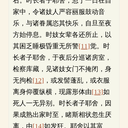
右。时长者子耶舍，忽于一日在自
家中，令诸妓人严容丽服鼓动音
乐，与诸眷属恣其快乐，自旦至夜
方始停息。时妓女辈各还所止，以
其困乏睡极昏重无所警
[11]
觉。时
长者子耶舍，于夜后分巡诸房室，
检察库藏，见诸妓女门不掩闭，身
无拘检
[12]
，或发髻蓬乱，或衣服
离身仰覆纵横，现露形体由
[13]
如
死人一无异别。时长者子耶舍，因
果成熟出家时至，睹斯相状忽生厌
离，由
[14]
如发狂。耶舍以其富