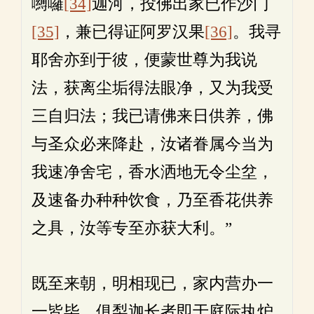
嚩囉
[34]
迦河，投佛出家已作沙门
[35]
，兼已得证阿罗汉果
[36]
。我寻
耶舍亦到于彼，便蒙世尊为我说
法，获离尘垢得法眼净，又为我受
三自归法；我已请佛来日供养，佛
与圣众必来降赴，汝诸眷属今当为
我速净舍宅，香水洒地无令尘坌，
及速备办种种饮食，乃至香花供养
之具，汝等专至亦获大利。”
既至来朝，明相现已，家内营办一
一皆毕，俱梨迦长者即于庭际执炉