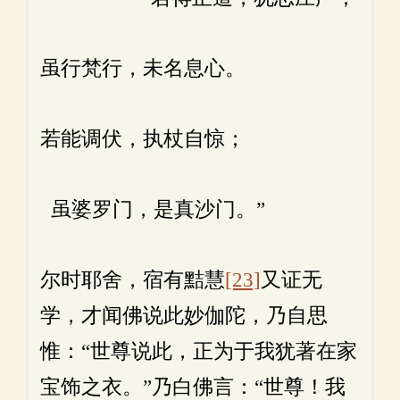
虽行梵行，未名息心。
若能调伏，执杖自惊；
虽婆罗门，是真沙门。”
尔时耶舍，宿有黠慧
[23]
又证无
学，才闻佛说此妙伽陀，乃自思
惟：“世尊说此，正为于我犹著在家
宝饰之衣。”乃白佛言：“世尊！我