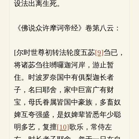
设法出离生死。
《佛说众许摩诃帝经》卷第八云：
[尔时世尊初转法轮度五苾
[9]
刍已，
将诸苾刍往嚩囉迦河岸，游止暂
住。时波罗奈国中有俱梨迦长者
子，名曰耶舍，家中巨富广有财
宝，母氏眷属皆国中豪族，多畜奴
婢互夸强盛，是奴婢辈皆悉年少聪
明多艺，复擅
[10]
歌乐，常侍左