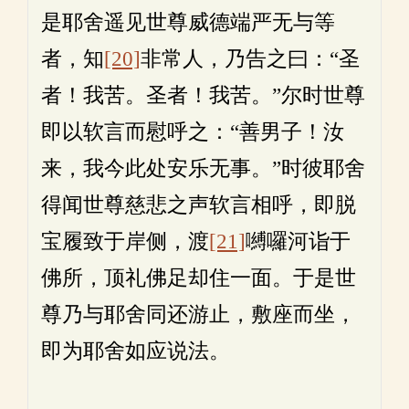
是耶舍遥见世尊威德端严无与等
者，知
[20]
非常人，乃告之曰：“圣
者！我苦。圣者！我苦。”尔时世尊
即以软言而慰呼之：“善男子！汝
来，我今此处安乐无事。”时彼耶舍
得闻世尊慈悲之声软言相呼，即脱
宝履致于岸侧，渡
[21]
嚩囉河诣于
佛所，顶礼佛足却住一面。于是世
尊乃与耶舍同还游止，敷座而坐，
即为耶舍如应说法。