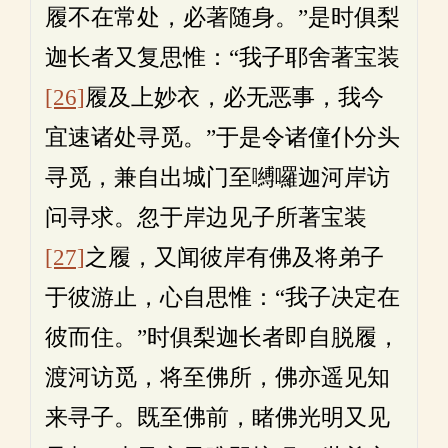
履不在常处，必著随身。”是时俱梨
迦长者又复思惟：“我子耶舍著宝装
[26]
履及上妙衣，必无恶事，我今
宜速诸处寻觅。”于是令诸僮仆分头
寻觅，兼自出城门至嚩囉迦河岸访
问寻求。忽于岸边见子所著宝装
[27]
之履，又闻彼岸有佛及将弟子
于彼游止，心自思惟：“我子决定在
彼而住。”时俱梨迦长者即自脱履，
渡河访觅，将至佛所，佛亦遥见知
来寻子。既至佛前，睹佛光明又见