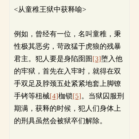
<从童稚王狱中获释喻>
例如，曾经有一位，名叫童稚，秉
性极其恶劣，苛政猛于虎狼的残暴
君主。犯人要是身陷囹圄
[3]
堕入他
的牢狱，首先在入牢时，就得在双
手双足及脖颈五处紧紧地套上脚镣
手铐等杻械
[4]
枷锁
[5]
。当狱囚服刑
期满，获释的时候，犯人们身体上
的刑具虽然会被狱卒们解除。