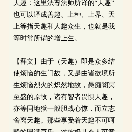
天趣：这里法尊法师所译的“天趣”
也可以译成善趣、上种、上界、天
上等指天趣和人趣众生，也就是我
等时常所谓的增上生。
【释文】由于（天趣）即是众多结
使烦恼的生门故，又是由诸欲境所
生烦恼烈火的炽然地故，愚痴闇冥
至盛的原故，诸有智者畏惧天趣，
亦等同地狱一般胆战心惊，而立志
舍离天趣。那些享受着天趣不可呵