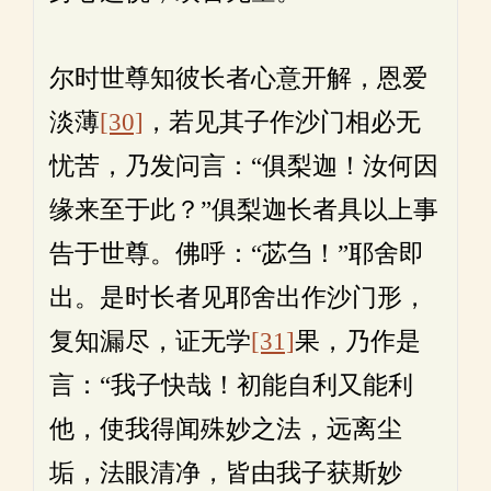
尔时世尊知彼长者心意开解，恩爱
淡薄
[30]
，若见其子作沙门相必无
忧苦，乃发问言：“俱梨迦！汝何因
缘来至于此？”俱梨迦长者具以上事
告于世尊。佛呼：“苾刍！”耶舍即
出。是时长者见耶舍出作沙门形，
复知漏尽，证无学
[31]
果，乃作是
言：“我子快哉！初能自利又能利
他，使我得闻殊妙之法，远离尘
垢，法眼清净，皆由我子获斯妙