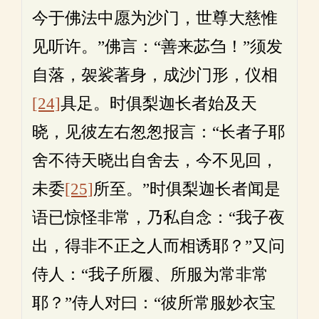
今于佛法中愿为沙门，世尊大慈惟
见听许。”佛言：“善来苾刍！”须发
自落，袈裟著身，成沙门形，仪相
[24]
具足。时俱梨迦长者始及天
晓，见彼左右怱怱报言：“长者子耶
舍不待天晓出自舍去，今不见回，
未委
[25]
所至。”时俱梨迦长者闻是
语已惊怪非常，乃私自念：“我子夜
出，得非不正之人而相诱耶？”又问
侍人：“我子所履、所服为常非常
耶？”侍人对曰：“彼所常服妙衣宝