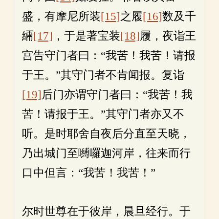
盛，有摩尼所装
[15]
之履
[16]
数及千
緉
[17]
，于是著宝装
[18]
履，夜诣王
宫告守门者曰：“我苦！我苦！请报
于王。”其守门者不肯闻报。复诣
[19]
后门亦谓守门者曰：“我苦！我
苦！请报于王。”其守门者亦又不
听。是时耶舍自夜后分直至天晓，
乃出城门至嚩囉迦河岸，往来而行
口中但言：“我苦！我苦！”
尔时世尊在于彼岸，晨旦经行。于