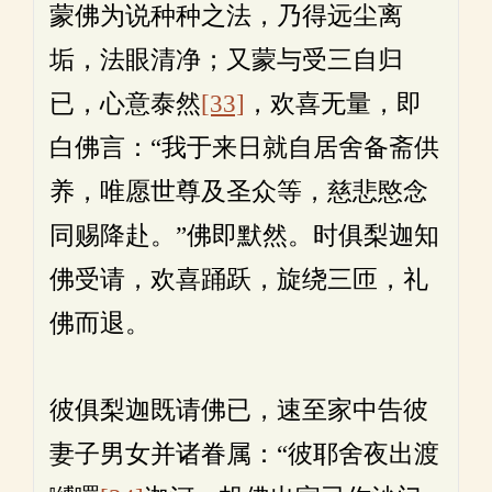
蒙佛为说种种之法，乃得远尘离
垢，法眼清净；又蒙与受三自归
已，心意泰然
[33]
，欢喜无量，即
白佛言：“我于来日就自居舍备斋供
养，唯愿世尊及圣众等，慈悲愍念
同赐降赴。”佛即默然。时俱梨迦知
佛受请，欢喜踊跃，旋绕三匝，礼
佛而退。
彼俱梨迦既请佛已，速至家中告彼
妻子男女并诸眷属：“彼耶舍夜出渡