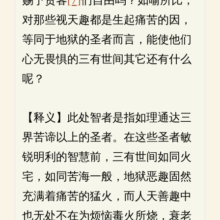
赐予贾客
[7]
们自由吗？如喻所比，
对那些视天趣都是生起痛苦的因，
等同于地狱的圣者而言，能使他们
心无畏惧的三有世间其它还有什么
呢？
【释义】此处智者是指如理通达三
界苦谛以上的圣者。在这些圣者敏
锐明利的智慧前，三有世间如同火
宅，如同苦海一般，地狱恶趣固然
充满着痛苦的猛火，而人天善趣中
也无处不在为烦恼毒火所烧，衰老