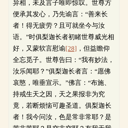
异相，未及言子唯即惊叹。世尊方
便承其发心，乃先谕言：“善来长
者！得无疲劳？且可就坐今与汝
语。”时俱梨迦长者初睹世尊威光相
好，又蒙软言慰谕
[28]
，但益瞻仰
全忘觅子。世尊告曰：“我有妙法，
汝乐闻耶？”俱梨迦长者言：“愿佛
哀愍，唯垂宣示。”佛言：“布施、
持戒生天之因，天之果报非为究
竟，若断烦恼可趣圣道。俱梨迦长
者！我今问汝，色是常非常耶？是