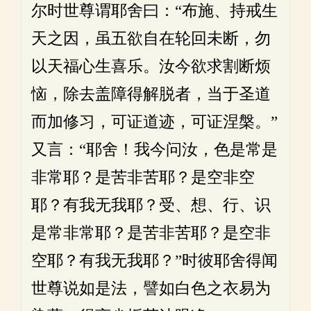
尔时世尊谓耶舍曰：“布施、持戒生
天之因，虽五欲自在轮回未断，勿
以天福心生喜乐。汝今欲求割断烦
恼，除去盖障得解脱者，当于圣道
而加修习，可证道迹，可证涅槃。”
又言：“耶舍！我今问汝，色是常是
非常耶？是苦非苦耶？是空非空
耶？有我无我耶？受、想、行、识
是常非常耶？是苦非苦耶？是空非
空耶？有我无我耶？”时彼耶舍得闻
世尊说如是法，譬如白色之衣易为