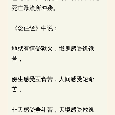
死亡瀑流所冲袭。
《念住经》中说：
地狱有情受狱火，饿鬼感受饥饿
苦，
傍生感受互食苦，人间感受短命
苦，
非天感受争斗苦，天境感受放逸