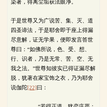
染著，得离尘垢获法眼净。
于是世尊又为广说苦、集、灭、道
四圣谛法，于是耶舍即于座上得漏
尽意解，证无学果，便即发言答世
尊曰：“如佛所说，色、受、想、
行、识者，乃是无常、苦、空、无
我之法。”世尊知彼实已得证漏尽解
脱，犹著在家宝饰之衣，乃为耶舍
说伽陀
[22]
曰：
“若得正道，犹恋庄严；