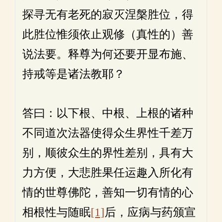
探寻无有老死的寂灭涅槃胜位，得
此胜位惟须依止观修（真性的）善
说法要。释尊为何还要开显布施、
持戒等是诸法教耶？
答曰：以下根、中根、上根的诸种
不同道次法器使得众生界性千差万
别，顺彼众生的界性差别，具有大
力方便，大悲胜果任运趣入所化有
情的世尊佛陀，善知一切有情的心
相根性与随眠
[1]
后，应病与药颁宣