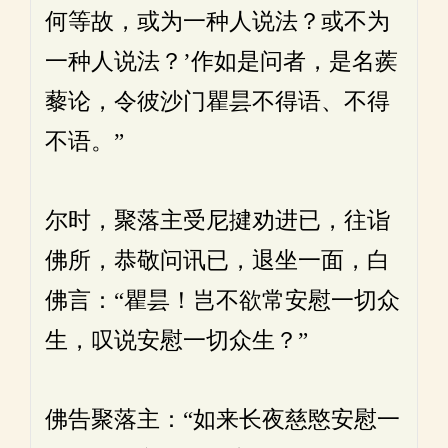
何等故，或为一种人说法？或不为
一种人说法？’作如是问者，是名蒺
藜论，令彼沙门瞿昙不得语、不得
不语。”
尔时，聚落主受尼揵劝进已，往诣
佛所，恭敬问讯已，退坐一面，白
佛言：“瞿昙！岂不欲常安慰一切众
生，叹说安慰一切众生？”
佛告聚落主：“如来长夜慈愍安慰一