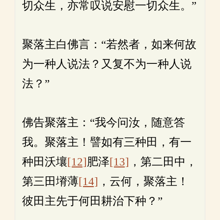
切众生，亦常叹说安慰一切众生。”
聚落主白佛言：“若然者，如来何故
为一种人说法？又复不为一种人说
法？”
佛告聚落主：“我今问汝，随意答
我。聚落主！譬如有三种田，有一
种田沃壤
[12]
肥泽
[13]
，第二田中，
第三田塉薄
[14]
，云何，聚落主！
彼田主先于何田耕治下种？”