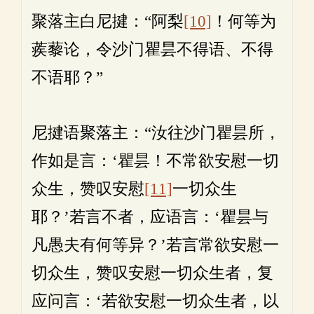
聚落主白尼揵：“阿梨
[10]
！何等为
蒺藜论，令沙门瞿昙不得语、不得
不语耶？”
尼揵语聚落主：“汝往沙门瞿昙所，
作如是言：‘瞿昙！不常欲安慰一切
众生，赞叹安慰
[11]
一切众生
耶？’若言不者，应语言：‘瞿昙与
凡愚夫有何等异？’若言常欲安慰一
切众生，赞叹安慰一切众生者，复
应问言：‘若欲安慰一切众生者，以