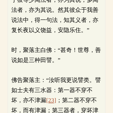
法者，亦为其说。然其彼众于我善
说法中，得一句法，知其义者，亦
复长夜以义饶益，安隐乐住。”
时，聚落主白佛：“甚奇！世尊，善
说如是三种田譬。”
佛告聚落主：“汝听我更说譬类。譬
如士夫有三水器：第一器不穿不
坏，亦不津漏
[23]
；第二器不穿不
坏，而有津漏；第三器者，穿坏津