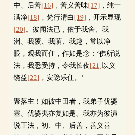
中、后善
[16]
，善义善味
[17]
，纯一
满净
[18]
，梵行清白
[19]
，开示显现
[20]
。彼闻法已，依于我舍、我
洲、我覆、我荫、我趣，常以净
眼，观我而住，作如是念：‘佛所说
法，我悉受持，令我长夜
[21]
以义
饶益
[22]
，安隐乐住。’
聚落主！如彼中田者，我弟子优婆
塞、优婆夷亦复如是。我亦为彼演
说正法，初、中、后善，善义善