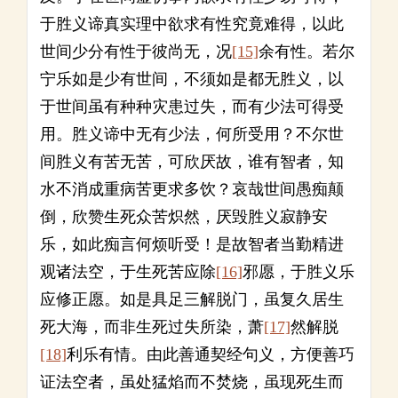
于胜义谛真实理中欲求有性究竟难得，以此
世间少分有性于彼尚无，况
[15]
余有性。若尔
宁乐如是少有世间，不须如是都无胜义，以
于世间虽有种种灾患过失，而有少法可得受
用。胜义谛中无有少法，何所受用？不尔世
间胜义有苦无苦，可欣厌故，谁有智者，知
水不消成重病苦更求多饮？哀哉世间愚痴颠
倒，欣赞生死众苦炽然，厌毁胜义寂静安
乐，如此痴言何烦听受！是故智者当勤精进
观诸法空，于生死苦应除
[16]
邪愿，于胜义乐
应修正愿。如是具足三解脱门，虽复久居生
死大海，而非生死过失所染，萧
[17]
然解脱
[18]
利乐有情。由此善通契经句义，方便善巧
证法空者，虽处猛焰而不焚烧，虽现死生而