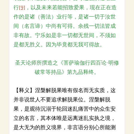
行
[9]
，以及未来若能招致爱果，现在正在造
作的是诸（善法）业行等，是诸一切于汝世
间（名言谛）中尚有可得。余残一切法皆成
非有故。宁乐如是非一切都无世间，不须如
是都无胜义。因为毕竟都无我可得故。
圣天论师所撰造之《菩萨瑜伽行四百论·明修
破常等持品》第九品释终。
【释义】涅槃解脱果唯有假名而无实质，这
并非说世人不要追求解脱果位。涅槃解脱
果，是观待沉溺于轮回迷乱痛苦中的众生安
立的名言，其本体唯是远离迷乱实执之境，
是大无为的胜义境界，非言语分别心所能测