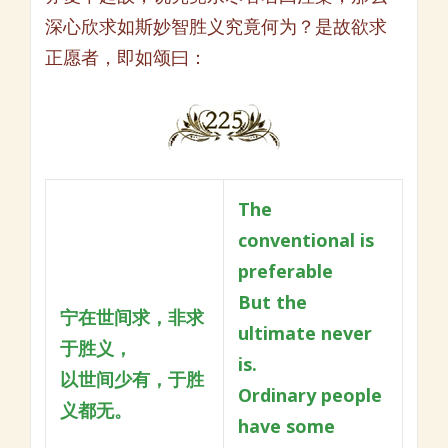
深心欣求如斯妙智胜义究竟何为？是故欲求
正愿者，即如颂曰：
The
conventional is
preferable
But the
宁在世间求，非求
ultimate never
于胜义，
is.
以世间少有，于胜
Ordinary people
义都无。
have some