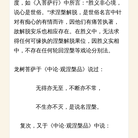
度，如《入菩萨行》中所言：“胜义非心境，
说心是世俗。”求涅槃解脱，是世俗名言中针
对有痴心的有情而许，因他们有痛苦执著，
故解脱安乐也相应存在。在胜义中，无法求
得任何可缘执的涅槃解脱果位，因胜义实相
中，不存在任何轮回涅槃等戏论分别法。
龙树菩萨于《中论·观涅槃品》说过：
无得亦无至，不断亦不常，
不生亦不灭，是说名涅槃。
复次，又于《中论·观涅槃品》中说：