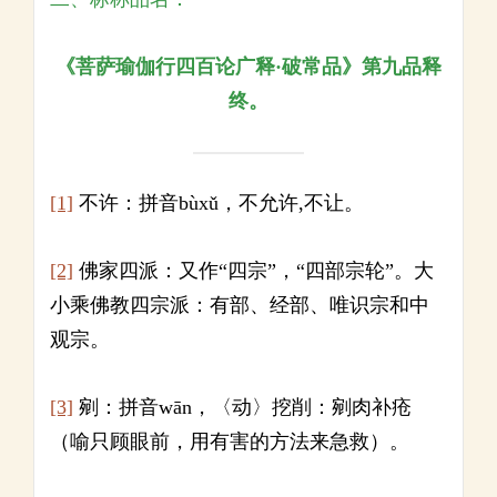
《菩萨瑜伽行四百论广释
·
破常品》第九品释
终。
[1]
不许：拼音bùxǔ，不允许,不让。
[2]
佛家四派：又作“四宗”，“四部宗轮”。大
小乘佛教四宗派：有部、经部、唯识宗和中
观宗。
[3]
剜：拼音wān，〈动〉挖削：剜肉补疮
（喻只顾眼前，用有害的方法来急救）。