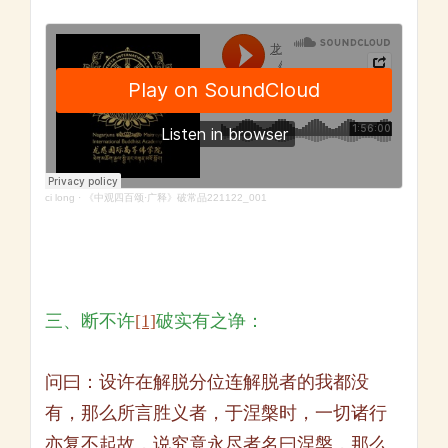
ci long
·
《中观四百颂·广释》破常品221122_001
三、断不许
[1]
破实有之诤：
问曰：设许在解脱分位连解脱者的我都没
有，那么所言胜义者，于涅槃时，一切诸行
亦复不起故，说究竟永尽者名曰涅槃，那么