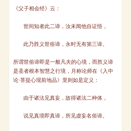
《父子相会经》云：
世间知者此二谛，汝未闻他自证悟，
此乃胜义世俗谛，永时无有第三谛。
所谓世俗谛即是一般凡夫的心境，而胜义谛
是圣者根本智慧之行境，月称论师在《入中
论·菩提心现前地品》里则如是定义：
由于诸法见真妄，故得诸法二种体，
说见真境即真谛，所见虚妄名俗谛。