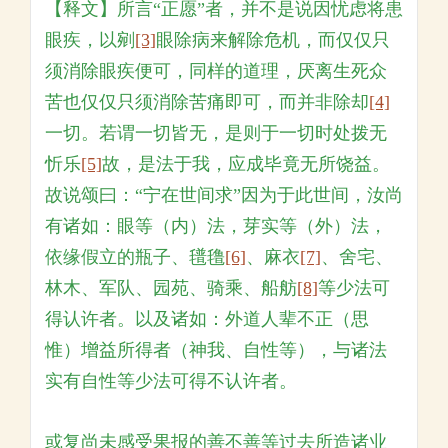
【释文】所言“正愿”者，并不是说因忧虑将患
眼疾，以剜
[3]
眼除病来解除危机，而仅仅只
须消除眼疾便可，同样的道理，厌离生死众
苦也仅仅只须消除苦痛即可，而并非除却
[4]
一切。若谓一切皆无，是则于一切时处拨无
忻乐
[5]
故，是法于我，应成毕竟无所饶益。
故说颂曰：“宁在世间求”因为于此世间，汝尚
有诸如：眼等（内）法，芽实等（外）法，
依缘假立的瓶子、氆氇
[6]
、麻衣
[7]
、舍宅、
林木、军队、园苑、骑乘、船舫
[8]
等少法可
得认许者。以及诸如：外道人辈不正（思
惟）增益所得者（神我、自性等），与诸法
实有自性等少法可得不认许者。
或复尚未感受果报的善不善等过去所造诸业