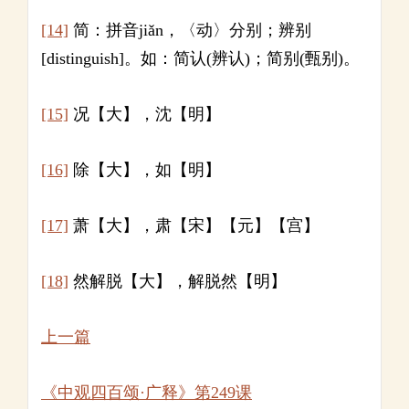
[14]
简：拼音jiǎn，〈动〉分别；辨别
[distinguish]。如：简认(辨认)；简别(甄别)。
[15]
况【大】，沈【明】
[16]
除【大】，如【明】
[17]
萧【大】，肃【宋】【元】【宫】
[18]
然解脱【大】，解脱然【明】
上一篇
《中观四百颂·广释》第249课