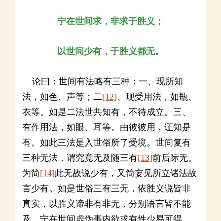
宁在世间求，非求于胜义；
以世间少有，于胜义都无。
论曰：世间有法略有三种：一、现所知
法，如色、声等；二
[12]
、现受用法，如瓶、
衣等。如是二法世共知有，不待成立。三、
有作用法，如眼、耳等。由彼彼用，证知是
有。如此三法是入世俗所了受境。世间复有
三种无法，谓究竟无及随三有
[13]
前后际无。
为简
[14]
此无故说少有，又简妄见所立诸法故
言少有。如是世俗三有三无，依胜义说皆非
真实，以胜义谛非有非无，分别语言皆不能
及。宁在世间虚伪事内欲求有性少易可得，