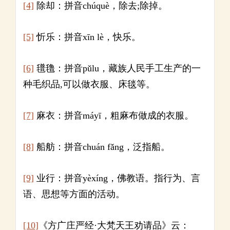
[4]
除却：拼音chúquè，除去;除掉。
[5]
忻乐：拼音xīn lè，快乐。
[6]
氆氇：拼音pǔlu，藏族人民手工生产的一
种毛织品,可以做衣服、床毯等。
[7]
麻衣：拼音máyī，粗麻布做成的衣服。
[8]
船舫：拼音chuán fǎng，泛指船。
[9]
业行：拼音yèxíng，佛教语。指行为、言
语、思想等方面的活动。
[10]
《方广庄严经·大梵天王劝请品》云：