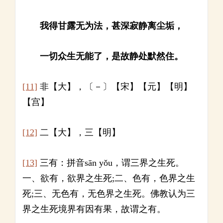
我得甘露无为法，甚深寂静离尘垢，
一切众生无能了，是故静处默然住。
[11]
非【大】，〔－〕【宋】【元】【明】
【宫】
[12]
二【大】，三【明】
[13]
三有：拼音sān yǒu，谓三界之生死。
一、欲有，欲界之生死;二、色有，色界之生
死;三、无色有，无色界之生死。佛教认为三
界之生死境界有因有果，故谓之有。