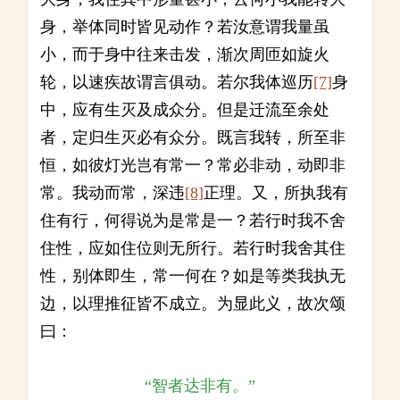
身，举体同时皆见动作？若汝意谓我量虽
小，而于身中往来击发，渐次周匝如旋火
轮，以速疾故谓言俱动。若尔我体巡历
[7]
身
中，应有生灭及成众分。但是迁流至余处
者，定归生灭必有众分。既言我转，所至非
恒，如彼灯光岂有常一？常必非动，动即非
常。我动而常，深违
[8]
正理。又，所执我有
住有行，何得说为是常是一？若行时我不舍
住性，应如住位则无所行。若行时我舍其住
性，别体即生，常一何在？如是等类我执无
边，以理推征皆不成立。为显此义，故次颂
曰：
“智者达非有。”