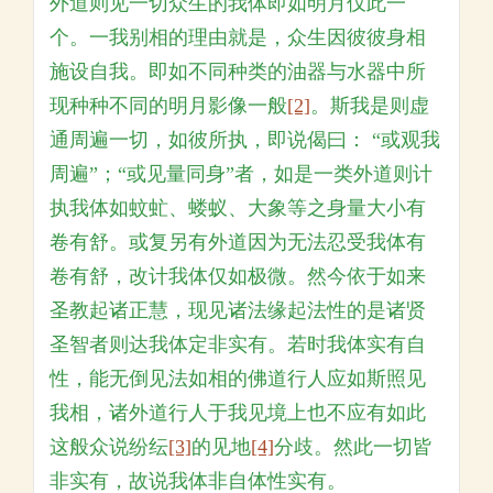
外道则见一切众生的我体即如明月仅此一
个。一我别相的理由就是，众生因彼彼身相
施设自我。即如不同种类的油器与水器中所
现种种不同的明月影像一般
[2]
。斯我是则虚
通周遍一切，如彼所执，即说偈曰： “或观我
周遍”；“或见量同身”者，如是一类外道则计
执我体如蚊虻、蝼蚁、大象等之身量大小有
卷有舒。或复另有外道因为无法忍受我体有
卷有舒，改计我体仅如极微。然今依于如来
圣教起诸正慧，现见诸法缘起法性的是诸贤
圣智者则达我体定非实有。若时我体实有自
性，能无倒见法如相的佛道行人应如斯照见
我相，诸外道行人于我见境上也不应有如此
这般众说纷纭
[3]
的见地
[4]
分歧。然此一切皆
非实有，故说我体非自体性实有。