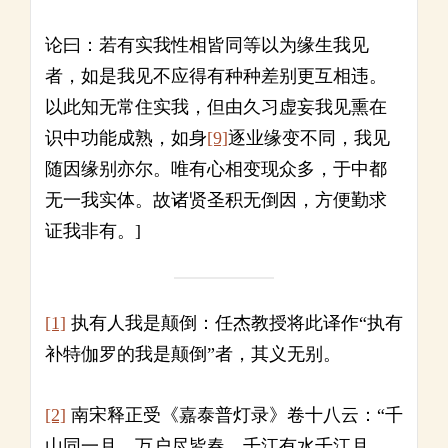
论曰：若有实我性相皆同等以为缘生我见
者，如是我见不应得有种种差别更互相违。
以此知无常住实我，但由久习虚妄我见熏在
识中功能成熟，如身
[9]
逐业缘变不同，我见
随因缘别亦尔。唯有心相变现众多，于中都
无一我实体。故诸贤圣积无倒因，方便勤求
证我非有。]
[1]
执有人我是颠倒：任杰教授将此译作“执有
补特伽罗的我是颠倒”者，其义无别。
[2]
南宋释正受《嘉泰普灯录》卷十八云：“千
山同一月，万户尽皆春。千江有水千江月，