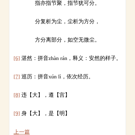
指亦指节聚，指节犹可分。
分复析为尘，尘析为方分，
方分离部分，如空无微尘。
[6]
湛然：拼音zhàn rán，释义：安然的样子。
[7]
巡历：拼音xún lì，依次经历。
[8]
违【大】，遵【宫】
[9]
身【大】，是【明】
上一篇