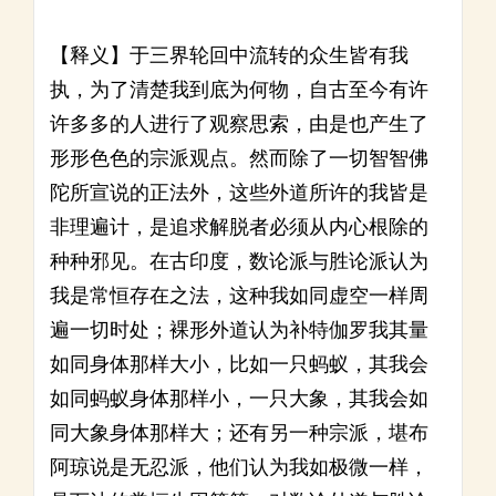
【释义】于三界轮回中流转的众生皆有我
执，为了清楚我到底为何物，自古至今有许
许多多的人进行了观察思索，由是也产生了
形形色色的宗派观点。然而除了一切智智佛
陀所宣说的正法外，这些外道所许的我皆是
非理遍计，是追求解脱者必须从内心根除的
种种邪见。在古印度，数论派与胜论派认为
我是常恒存在之法，这种我如同虚空一样周
遍一切时处；裸形外道认为补特伽罗我其量
如同身体那样大小，比如一只蚂蚁，其我会
如同蚂蚁身体那样小，一只大象，其我会如
同大象身体那样大；还有另一种宗派，堪布
阿琼说是无忍派，他们认为我如极微一样，