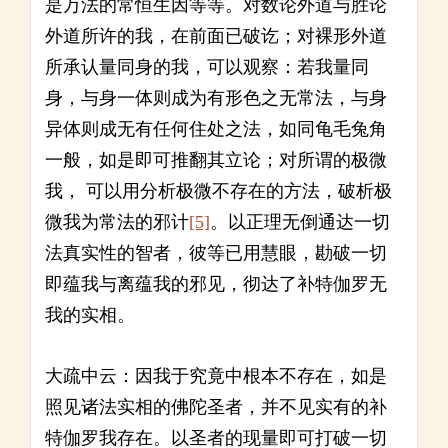
是万法的常恒生因等等。对数论外道与胜论
外道所许的我，在前面已破讫；对裸形外道
所承认量同身的我，可以观察：若我量同
身，与身一体则成为有形色之无常法，与身
异体则成无有任何住处之法，如同龟毛兔角
一般，如是即可推翻其立论；对所谓的极微
我， 可以用分析极微不存在的方法，破析极
微我为常法的邪计
[5]
。以正理无倒通达一切
法真实性的智者，彼等已用慧眼，勘破一切
即蕴我与离蕴我的邪见，彻达了补特伽罗无
我的实相。
大疏中云：因我于究竟中根本不存在，如是
照见诸法实相的佛陀圣者，并不见实有的补
特伽罗我存在。以圣者的现量即可打破一切