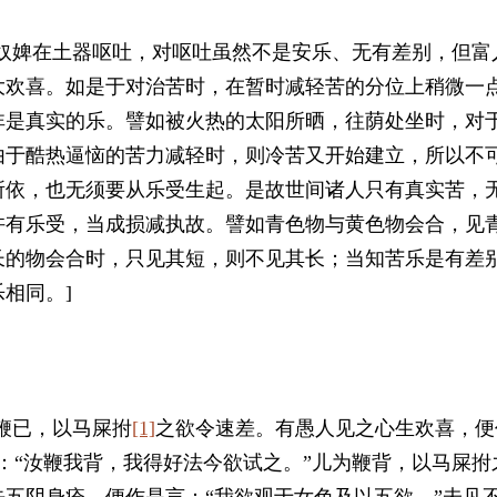
见奴婢在土器呕吐，对呕吐虽然不是安乐、无有差别，但富
大欢喜。如是于对治苦时，在暂时减轻苦的分位上稍微一
非是真实的乐。譬如被火热的太阳所晒，往荫处坐时，对
由于酷热逼恼的苦力减轻时，则冷苦又开始建立，所以不
所依，也无须要从乐受生起。是故世间诸人只有真实苦，
许有乐受，当成损减执故。譬如青色物与黄色物会合，见
长的物会合时，只见其短，则不见其长；当知苦乐是有差
相同。]
鞭已，以马屎拊
[1]
之欲令速差。有愚人见之心生欢喜，便
：“汝鞭我背，我得好法今欲试之。”儿为鞭背，以马屎