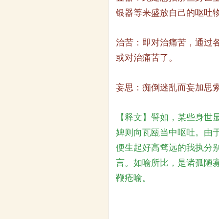
银器等来盛放自己的呕吐
治苦：即对治痛苦，通过
或对治痛苦了。
妄思：痴倒迷乱而妄加思
【释文】譬如，某些身世
婢则向瓦瓯当中呕吐。由
便生起好高骛远的我执分
言。如喻所比，是诸孤陋
鞭疮喻。