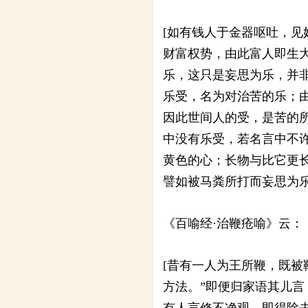
[如有钱人于金器呕吐，
财富权势，由此富人即生
乐，这只是妄思为乐，并
乐受，名为对治苦的乐；
因此世间人的受，是苦的
中没有乐受，若名言中不
黄色的心；长物与比它更
譬如被马粪所打而妄思为乐
《百喻经·治鞭疮喻》云：
[昔有一人为王所鞭，既被
方法。”即便归家语其儿言