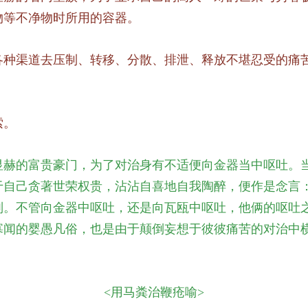
物等不净物时所用的容器。
各种渠道去压制、转移、分散、排泄、释放不堪忍受的痛
索。
显赫的富贵豪门，为了对治身有不适便向金器当中呕吐。
于自己贪著世荣权贵，沾沾自喜地自我陶醉，便作是念言：
别。不管向金器中呕吐，还是向瓦瓯中呕吐，他俩的呕吐
寡闻的婴愚凡俗，也是由于颠倒妄想于彼彼痛苦的对治中
<用马粪治鞭疮喻>