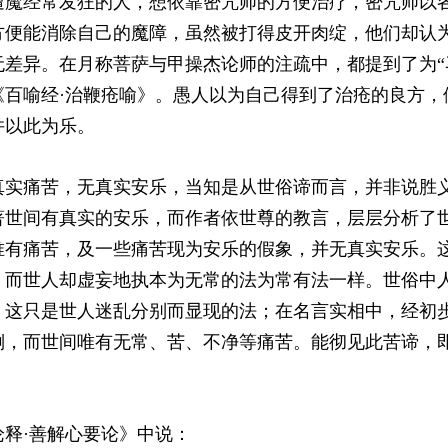
遭魔经常发狂的人，想依靠密咒师的方便治疗，密咒师以
方便能消除自己的魔障，虽然被打得皮开肉绽，他们却认
无差异。在月称菩萨与甲操杰论师的注疏中，都提到了为“
《百喻经·治鞭疮喻》。愚人以为自己得到了治疮的良方，
并以此为乐。
真实痛苦，无真实安乐，当知是从世俗谛而言，并非说胜
著世间有真实的安乐，而作者依世尊的教言，层层分析了
唯有痛苦，及一些痛苦现为安乐的假象，并无真实安乐。
，而世人却虚妄地执本为无常的法为常有法一样。世俗中
，这只是世人迷乱分别而显现的法；在名言实相中，经初
倒，而世间唯有无常、苦、不净等痛苦。能彻见此苦谛，
释·善解心要论》中说：