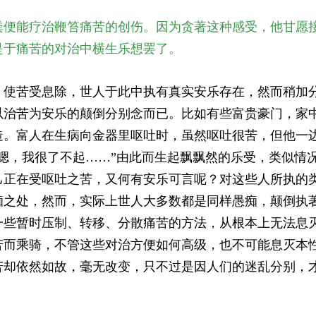
粪便能疗治鞭笞痛苦的创伤。因为贪著这种感受，他甘愿
是于痛苦的对治中横生乐想罢了。
，使苦受息除，世人于此中执有真实安乐存在，然而稍加
以治苦为安乐的颠倒分别念而已。比如有些富贵豪门，家
造。富人在生病向金器里呕吐时，虽然呕吐很苦，但他一
，嗯，我很了不起……”由此而生起飘飘然的乐受，类似情
己正在受呕吐之苦，又何有安乐可言呢？对这些人所执的
痴之处，然而，实际上世人大多数都是同样愚痴，颠倒执
一些暂时压制、转移、分散痛苦的方法，从根本上无法息
苦而乘骑，不管这些对治方便如何高级，也不可能息灭本
苦却依然如故，毫无改变，只不过是因人们的迷乱分别，