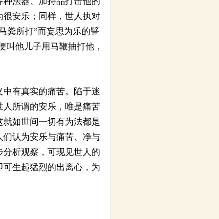
各种法器、加持品打击他的
为很安乐；同样，世人执对
马粪所打”而妄思为乐的譬
便叫他儿子用马鞭抽打他，
义中有真实的痛苦。陷于迷
世人所谓的安乐，唯是痛苦
这就如世间一切有为法都是
人们认为安乐与痛苦、净与
步分析观察，可现见世人的
即可生起猛烈的出离心，为