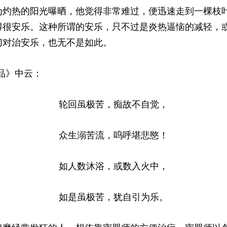
为灼热的阳光曝晒，他觉得非常难过，便迅速走到一棵枝
得很安乐。这种所谓的安乐，只不过是炎热逼恼的减轻，
切对治安乐，也无不是如此。
品》中云：
轮回虽极苦，痴故不自觉，
众生溺苦流，呜呼堪悲愍！
如人数沐浴，或数入火中，
如是虽极苦，犹自引为乐。