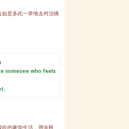
会如是多此一举地去对治痛
n
ike someone who feels
t.
极欲的奢华生活，用金瓯、