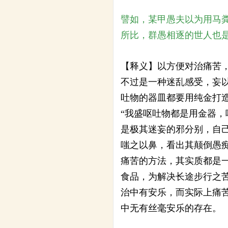
譬如，某甲愚夫以为用马
所比，群愚相逐的世人也
【释义】以方便对治痛苦
不过是一种迷乱感受，妄
吐物的器皿都要用纯金打
“我盛呕吐物都是用金器
是极其迷妄的邪分别，自
嗤之以鼻，看出其颠倒愚
痛苦的方法，其实质都是
食品，为解决长途步行之
治中有安乐，而实际上痛
中无有丝毫安乐的存在。