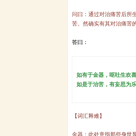
问曰：通过对治痛苦后所
苦。然确实有其对治痛苦
答曰：
如有于金器，呕吐生欢
如是于治苦，有妄思为
【词汇释难】
金器：此处意指那些身世