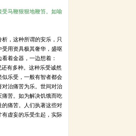
接受马鞭狠狠地鞭笞。如喻
分析，这种所谓的安乐，只
中受用资具极其奢华，盛呕
边看着金器，一边想着：
况还有多种。这种乐受诚然
类似乐受，一般有智者都会
著对治痛苦为乐。世间对治
灭痛苦。如为解决饥饿而吃
性的痛苦。人们执著这些对
才有虚妄的乐受生起，实际