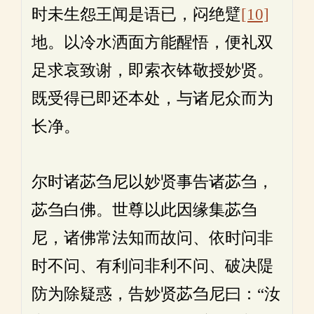
时未生怨王闻是语已，闷绝躄
[10]
地。以冷水洒面方能醒悟，便礼双
足求哀致谢，即索衣钵敬授妙贤。
既受得已即还本处，与诸尼众而为
长净。
尔时诸苾刍尼以妙贤事告诸苾刍，
苾刍白佛。世尊以此因缘集苾刍
尼，诸佛常法知而故问、依时问非
时不问、有利问非利不问、破决隄
防为除疑惑，告妙贤苾刍尼曰：“汝