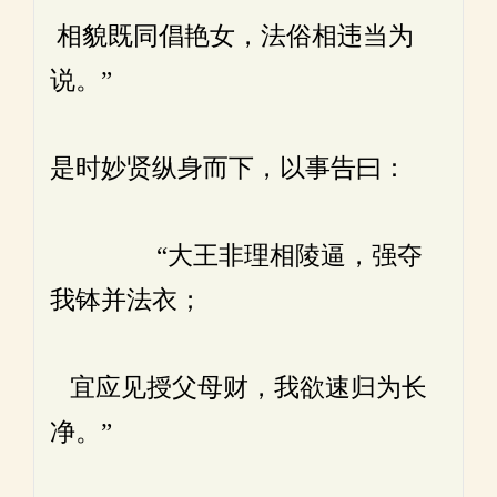
相貌既同倡艳女，法俗相违当为
说。”
是时妙贤纵身而下，以事告曰：
“大王非理相陵逼，强夺
我钵并法衣；
宜应见授父母财，我欲速归为长
净。”