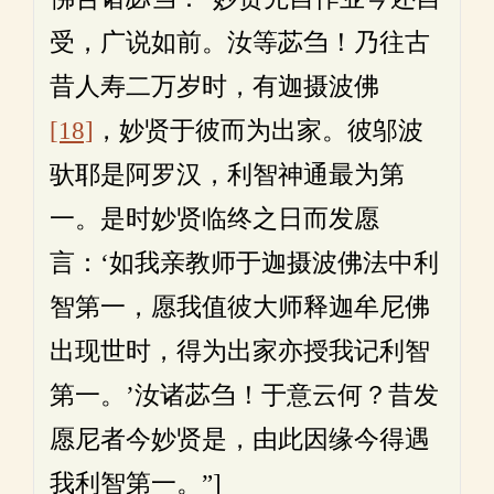
受，广说如前。汝等苾刍！乃往古
昔人寿二万岁时，有迦摄波佛
[18]
，妙贤于彼而为出家。彼邬波
驮耶是阿罗汉，利智神通最为第
一。是时妙贤临终之日而发愿
言：‘如我亲教师于迦摄波佛法中利
智第一，愿我值彼大师释迦牟尼佛
出现世时，得为出家亦授我记利智
第一。’汝诸苾刍！于意云何？昔发
愿尼者今妙贤是，由此因缘今得遇
我利智第一。”]