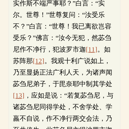
实作斯不端严事耶？”白言：“实
尔。世尊！”世尊复问：“汝受乐
不？”白言：“世尊！我已离欲岂容
受乐？”佛言：“汝今无犯，然苾刍
尼作不净行，犯波罗市迦
[11]
。如
苏阵那
[12]
。我观十利广说如上，
乃至显扬正法广利人天，为诸声闻
苾刍尼弟子，于毘奈耶中制其学处
[13]
，应如是说：“若复苾刍尼，与
诸苾刍尼同得学处，不舍学处、学
羸不自说，作不净行两交会法，乃