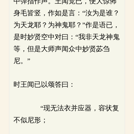
中弹指作声。王闻觉已，便大惊怖
身毛皆竖，作如是言：“汝为是谁？
为天龙耶？为神鬼耶？”作是语已，
是时妙贤空中对曰：“我非天龙神鬼
等，但是大师声闻众中妙贤苾刍
尼。”
时王闻已以颂答曰：
“现无法衣并应器，容状复
不似尼形；