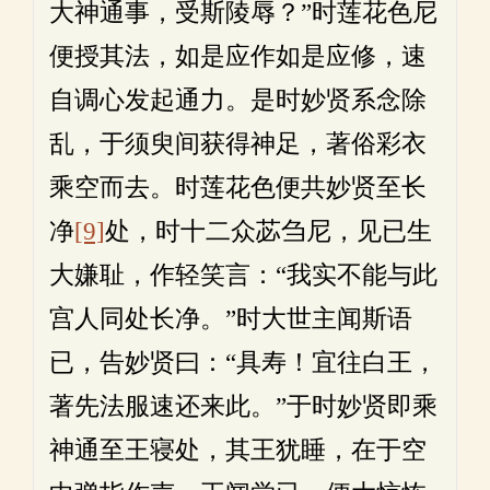
大神通事，受斯陵辱？”时莲花色尼
便授其法，如是应作如是应修，速
自调心发起通力。是时妙贤系念除
乱，于须臾间获得神足，著俗彩衣
乘空而去。时莲花色便共妙贤至长
净
[9]
处，时十二众苾刍尼，见已生
大嫌耻，作轻笑言：“我实不能与此
宫人同处长净。”时大世主闻斯语
已，告妙贤曰：“具寿！宜往白王，
著先法服速还来此。”于时妙贤即乘
神通至王寝处，其王犹睡，在于空