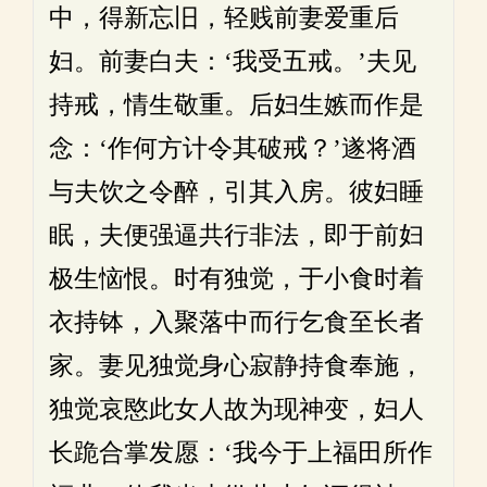
中，得新忘旧，轻贱前妻爱重后
妇。前妻白夫：‘我受五戒。’夫见
持戒，情生敬重。后妇生嫉而作是
念：‘作何方计令其破戒？’遂将酒
与夫饮之令醉，引其入房。彼妇睡
眠，夫便强逼共行非法，即于前妇
极生恼恨。时有独觉，于小食时着
衣持钵，入聚落中而行乞食至长者
家。妻见独觉身心寂静持食奉施，
独觉哀愍此女人故为现神变，妇人
长跪合掌发愿：‘我今于上福田所作