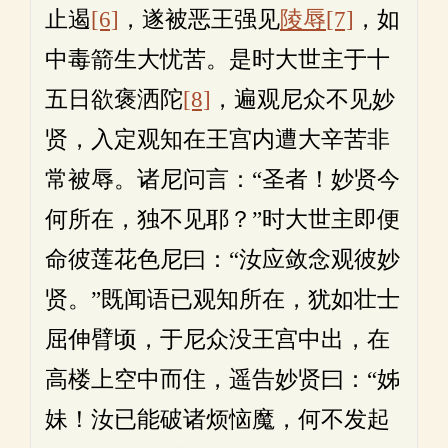
止遏
[6]
，遂被恶王强见
陵辱
[7]
，如
中毒箭生大忧苦。是时大世主于十
五日欲褒洒陀
[8]
，遍观尼众不见妙
贤，入定观知在王宫内遭大辛苦非
常被辱。诸尼问言：“圣者！妙贤今
何所在，独不见耶？”时大世主即便
命彼莲花色尼曰：“汝应敛念观彼妙
贤。”既闻语已观知所在，犹如壮士
屈伸臂顷，于尼众没王宫中出，在
高楼上空中而住，遥告妙贤曰：“姊
妹！汝已能破诸烦恼魔，何不发起