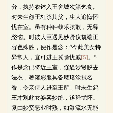
分，执持衣钵入王舍城次第乞食。
时未生怨王枉杀其父，生大追悔怀
忧在室。虽有种种鼓乐弦歌，无释
愁恼。时彼大臣遇见妙贤仪貌端正
容色殊胜，便作是念：“今此美女特
异常人，宜可进王冀除忧戚
[5]
。”
作是念已将近王室，强逼妙贤脱去
法衣，著诸彩服具备璎珞涂拭名
香，令亲侍人进至王所。时未生怨
王才观此女姿容妙绝，遂释忧怀。
复由妙贤恶业时熟，如瀑流水无能