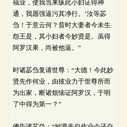
福业，使我当来纵此小妇证得神
通，我愿强逼污其净行。’汝等苾
刍！于意云何？昔时大妻者今未生
怨王是，其小妇者今妙贤是。虽得
阿罗汉果，尚被他逼。”
时诸苾刍复请世尊：“大德！今此妙
贤先作何业，由彼业力于世尊所而
为出家，断诸烦恼证阿罗汉，于明
了中得为第一？”
佛告诸苾刍：“妙贤先自作业今还自