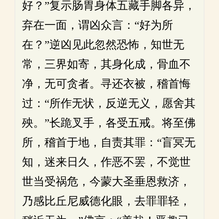
好？”复示肠胃身体五藏手脚各异，
弃在一面，谓凶众言：“好为所
在？”逆凶见此忽然恐怖，知世无
常，三界如寄，其身化成，骨血不
净，无可贪者。寻还衣被，稽首悔
过：“所作无状，反逆无义，愿舍其
殃。”长跪叉手，各受五戒。将至佛
所，稽首于地，自责其罪：“盲冥无
知，迷来日久，作恶不罢，不觉世
世当受祸危，今蒙大圣垂恩救济，
乃感比丘尼威德化眼，去罪罪轻，