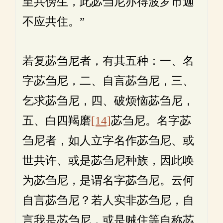
至共傍生，此苾刍尼亦得波罗市迦
不应共住。”
若复苾刍尼者，有其五种：一、名
字苾刍尼，二、自言苾刍尼，三、
乞求苾刍尼，四、破烦恼苾刍尼，
五、白四羯磨
[14]
苾刍尼。名字苾
刍尼者，如人立字名作苾刍尼、或
世共许、或是苾刍尼种族，因此唤
为苾刍尼，是谓名字苾刍尼。云何
自言苾刍尼？若人实非苾刍尼，自
言我是苾刍尼，或是贼住等自称苾