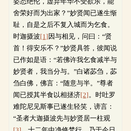
姿态绝伦，虚弃年华不受欲乐，能
舍荣好而为出家？”妙贤闻已遂生惭
耻，自是之后不复入城而为乞食。
时迦摄波
[1]
因与相见，问曰：“贤
首！得安乐不？”妙贤具答，彼闻说
已作如是语：“若佛许我乞食减半与
妙贤者，我当分与。”白诸苾刍，苾
刍白佛，佛言：“随意与半。”尊者
闻已授其半食以相拯济
[2]
。时吐罗
难陀尼见斯事已遂生轻笑，谤言：
“圣者大迦摄波先与妙贤居一柱观
[3]
，十二年中净修梵行，乃于今日