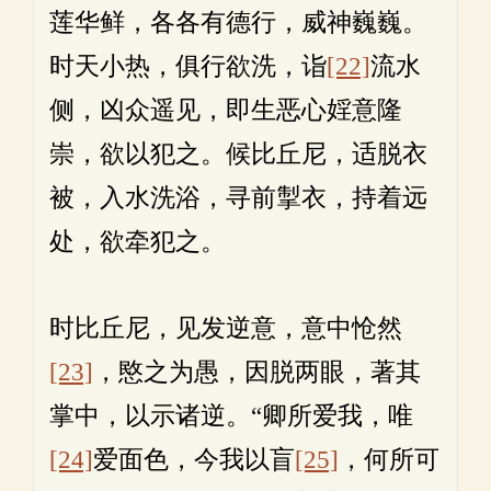
莲华鲜，各各有德行，威神巍巍。
时天小热，俱行欲洗，诣
[22]
流水
侧，凶众遥见，即生恶心婬意隆
崇，欲以犯之。候比丘尼，适脱衣
被，入水洗浴，寻前掣衣，持着远
处，欲牵犯之。
时比丘尼，见发逆意，意中怆然
[23]
，愍之为愚，因脱两眼，著其
掌中，以示诸逆。“卿所爱我，唯
[24]
爱面色，今我以盲
[25]
，何所可