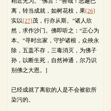
稍近无为。”佛言：“善哉！恶趣已
离，转当成就，如树花枝，果
[26]
实以
[27]
茂，行亦从斯。”诸人欣
然，求作沙门。佛即听之：“正心为
本。”寻时出家，守护诸根，众殃永
除，五盖不存，三毒消灭，为佛子
孙，以断生死，自然神通，尔乃识
别佛之大恩。]
已经成就了离欲的人是不会被欲所
染污的。