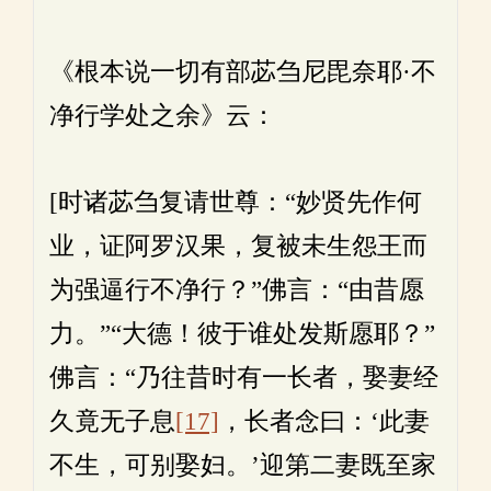
《根本说一切有部苾刍尼毘奈耶·不
净行学处之余》云：
[时诸苾刍复请世尊：“妙贤先作何
业，证阿罗汉果，复被未生怨王而
为强逼行不净行？”佛言：“由昔愿
力。”“大德！彼于谁处发斯愿耶？”
佛言：“乃往昔时有一长者，娶妻经
久竟无子息
[17]
，长者念曰：‘此妻
不生，可别娶妇。’迎第二妻既至家