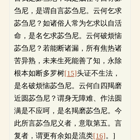
刍尼，是谓自言苾刍尼。云何乞求
苾刍尼？如诸俗人常为乞求以自活
命，是名乞求苾刍尼。云何破烦恼
苾刍尼？若能断诸漏，所有焦热诸
苦异熟，未来生死能善了知，永除
根本如断多罗树
[15]
头证不生法，
是名破烦恼苾刍尼。云何白四羯磨
近圆苾刍尼？谓身无障难、作法圆
满是不应呵，是名羯磨苾刍尼。今
此所言苾刍尼义者，意取第五。言
复者，谓更有余如是流类
[16]
。]