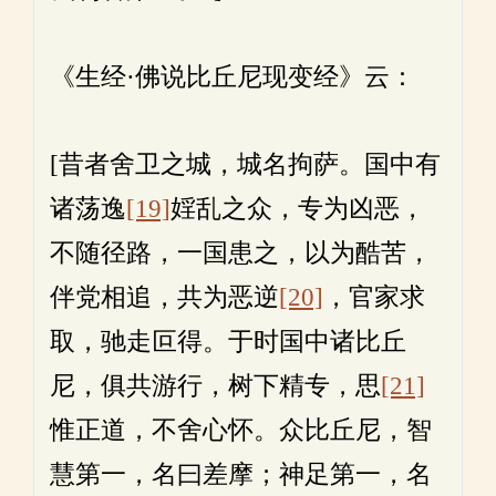
《生经·佛说比丘尼现变经》云：
[昔者舍卫之城，城名拘萨。国中有
诸荡逸
[19]
婬乱之众，专为凶恶，
不随径路，一国患之，以为酷苦，
伴党相追，共为恶逆
[20]
，官家求
取，驰走叵得。于时国中诸比丘
尼，俱共游行，树下精专，思
[21]
惟正道，不舍心怀。众比丘尼，智
慧第一，名曰差摩；神足第一，名