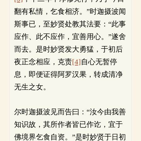
翻有私情，乞食相济。”时迦摄波闻
斯事已，至妙贤处教其法要：“此事
应作、此不应作，宜善用心。”遂舍
而去。是时妙贤发大勇猛，于初后
夜正念相应，克责
[4]
自心无暂停
息，即便证得阿罗汉果，转成清净
无生之女。
尔时迦摄波见而告曰：“汝今由我善
知识故，其所作者皆已作讫，宜于
佛境界乞食自资。”是时妙贤于日初