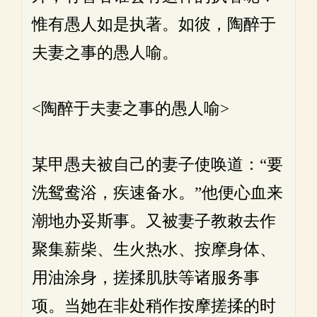
惟有愚人如是执著。如彼，陶醉于
夫妻之事的愚人喻。
<陶醉于夫妻之事的愚人喻>
某甲愚夫被自己的妻子使唤道：“要
洗鸳鸯浴，疾速备水。”他便心血来
潮地办妥斯事。又被妻子教敕去作
聚集薪柴、生火热水、按摩身体、
用油涂身，搓揉肌肤等诸服务事
项。当她在非处稍作按摩搓揉的时