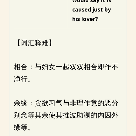
would say
It is
caused just by
his lover?
【词汇释难】
相合：与妇女一起双双相合即作不
净行。
余缘：贪欲习气与非理作意的恶分
别念等其余使其推波助澜的内因外
缘等。