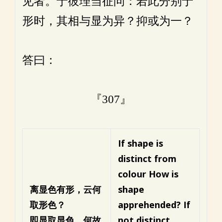
见者。于彼理当征问：若此分别于
形时，其相与显为异？抑或为一？
答曰：
『307』
If shape is
distinct from
colour
How is
离显色有形，云何
shape
取形色？
apprehended?
If
即显取显色，何故
not distinct,