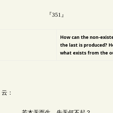
『351』
How can the non-exist
the last is produced?
H
what exists from the o
》云：
若本无而生，先无何不起？