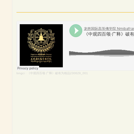
longci
·
《中观四百颂·广释》破有为相品230629_001