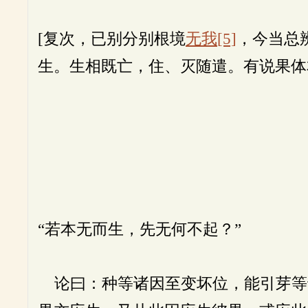
[复次，已别分别根境
无我
[5]
，今当总
生。生相既亡，住、灭随遣。有说果体
“若本无而生，先无何不起？”
论曰：种等诸因至变坏位，能引芽等