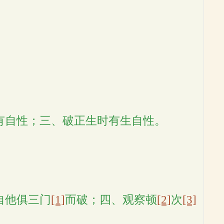
有自性；三、破正生时有生自性。
自他俱三门
[1]
而破；四、观察顿
[2]
次
[3]