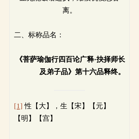
离。
二、标称品名：
《菩萨瑜伽行四百论广释
·
抉择师长
及弟子品》第十六品释终。
[1]
性【大】，生【宋】【元】
【明】【宫】