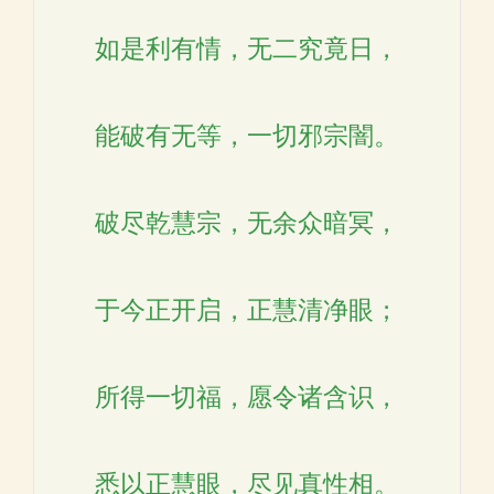
如是利有情，无二究竟日，
能破有无等，一切邪宗闇。
破尽乾慧宗，无余众暗冥，
于今正开启，正慧清净眼；
所得一切福，愿令诸含识，
悉以正慧眼，尽见真性相。