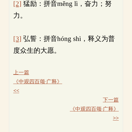
[2]
猛励：拼音měng lì，奋力；努
力。
[3]
弘誓：拼音hóng shì，释义为普
度众生的大愿。
上一篇
《中观四百颂·广释》
<<
下一篇
《中观四百颂·广释》
>>