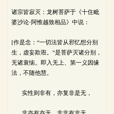
诸宗皆寂灭：龙树菩萨于《十住毗
婆沙论·阿惟越致相品》中说：
[作是念：“一切法皆从邪忆想分别
生，虚妄欺诳。”是菩萨灭诸分别，
无诸衰恼。即入无上、第一义因缘
法，不随他慧。
实性则非有，亦复非是无，
非亦有亦无，非非有非无。