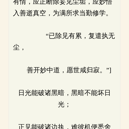
有情，应正断除妄见尘垢，应妙悟
入善逝真空，为满所求当勤修学。
“已除见有累，复遣执无
尘，
善开妙中道，愿世咸归寂。”]
日光能破诸黑暗，黑暗不能坏日
光；
正见能破诸边执，难彼机便悉舍