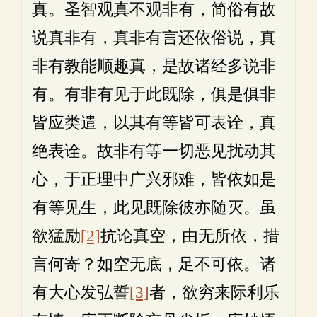
真。圣智观真不观非有，简俗有故
说真非有，真非有言还依俗说，真
非有教能顺趣真，是故诸经多说非
有。有非有见于此既除，俱是俱非
皆应类遣，以其有等皆可表诠，真
绝表诠。故非有等一切恶见扰动其
心，于正理中广兴邪难，皆依如是
有等见生，此见既除彼亦随灭。虽
欲猛励
[2]
抗论真空，由无所依，措
言何寄？如空无底，足不可依。诸
有大心发弘誓
[3]
者，欲穷来际利乐