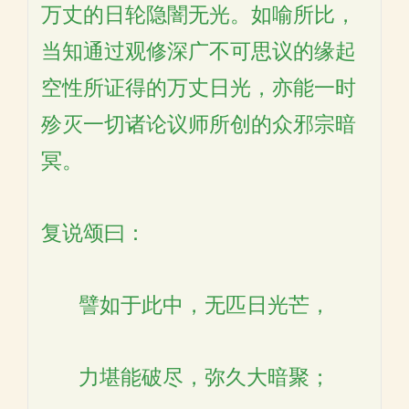
万丈的日轮隐闇无光。如喻所比，
当知通过观修深广不可思议的缘起
空性所证得的万丈日光，亦能一时
殄灭一切诸论议师所创的众邪宗暗
冥。
复说颂曰：
譬如于此中，无匹日光芒，
力堪能破尽，弥久大暗聚；