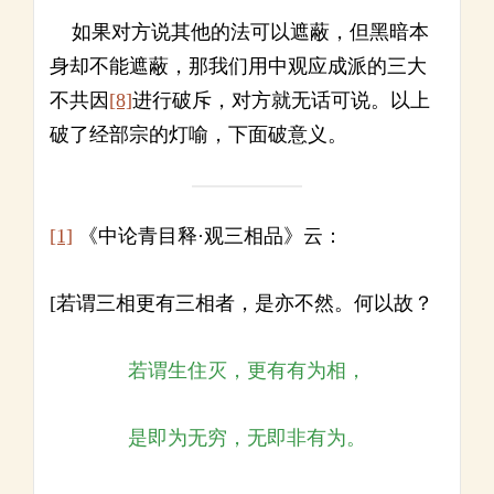
如果对方说其他的法可以遮蔽，但黑暗本
身却不能遮蔽，那我们用中观应成派的三大
不共因
[8]
进行破斥，对方就无话可说。以上
破了经部宗的灯喻，下面破意义。
[1]
《中论青目释·观三相品》云：
[若谓三相更有三相者，是亦不然。何以故？
若谓生住灭，更有有为相，
是即为无穷，无即非有为。