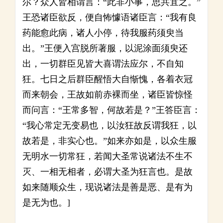
尔？众人皆相谓言：“此非小事，思共宜之。”
王恐诸臣欲反，便自怖懅语诸臣言：“我有良
药能愈此病，诸人小停，待我服药须臾当
出。”王便入宫脱所著服，以泥涂面须臾还
出，一切群臣见皆大喜谓法应尔，不自知
狂。七日之后群臣醒悟大自惭愧，各着衣冠
而来朝会，王故如前赤裸而坐，诸臣皆惊怪
而问言：“王常多智，何故若是？”王答臣言：
“我心常定无变易也，以汝狂故反谓我狂，以
故若是，非实心也。”如来亦如是，以众生服
无明水一切常狂，若闻大圣常说诸法不生不
灭、一相无相者，必谓大圣为狂言也。是故
如来随顺众生，现说诸法是善是恶、是有为
是无为也。]