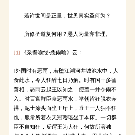
若许世间是正量，世见真实圣何为？
所修圣道复何用？愚人为量亦非理。
[4]
《杂譬喻经·恶雨喻》云：
[外国时有恶雨，若堕江湖河井城池水中，人
食此水，令人狂醉七日乃解。时有国王多智
善相，恶雨云起王以知之，便盖一井令雨不
入。时百官群臣食恶雨水，举朝皆狂脱衣赤
裸，泥土涂头而坐王厅上，唯王一人独不狂
也，服常所着衣天冠璎珞坐于本床。一切群
臣不自知狂，反谓王为大狂，何故所著独