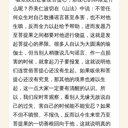
么呢？乔美仁波切在《山法》中说：不管任
何众生对自己散播谣言甚至杀害，也不对他
生嗔，反而全力以赴给予帮助，进而发愿乃
至菩提果之间都要对他进行饶益，这就是发
起菩提心的界限。很多人自认为大圆满的瑜
伽士，但当别人稍微说几句谣言、作一点损
害的时候，就拿起刀子要报复，这就说明他
们连世俗菩提心还没有生起。如果皈依和菩
提心还没有究竟，那其他的境界也难以生
起，这一点大家一定要有清醒的认识。所
以，我们应时常观察，看别人无缘无故说自
己的过失、害自己的时候能不能安忍？如果
不但不嗔恨、不报仇，反而以今生来世乃至
菩提果的一切善根回向于他，这就说明真的