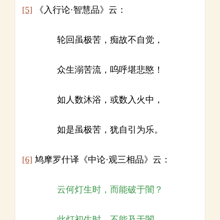
[5]
《入行论·智慧品》云：
轮回虽极苦，痴故不自觉，
众生溺苦流，呜呼堪悲愍！
如人数沐浴，或数入火中，
如是虽极苦，犹自引为乐。
[6]
鸠摩罗什译《中论·观三相品》云：
云何灯生时，而能破于闇？
此灯初生时，不能及于闇。