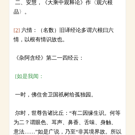
二、安慧，《大乘中观释论》作〈观六根
品〉。
[2]
六情：（名数）旧译经论多谓六根曰六
情，以根有情识故也。
《杂阿含经》第二一四经云：
[如是我闻：
一时，佛住舍卫国祇树给孤独园。
尔时，世尊告诸比丘：“有二因缘生识。何等
为二？谓眼色、耳声、鼻香、舌味、身触、
意法……”如是广说，乃至“非其境界故。所以