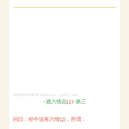
龙慈国际高等佛学院 Nmibafrance
·
240323_1004
<观六情品
[1]
>第三
问曰：经中说有六情
[2]
，所谓：