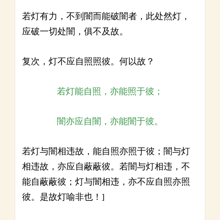
若灯有力，不到闇而能破闇者，此处然灯，
应破一切处闇，俱不及故。
复次，灯不应自照照彼。何以故？
若灯能自照，亦能照于彼；
闇亦应自闇，亦能闇于彼。
若灯与闇相违故，能自照亦照于彼；闇与灯
相违故，亦应自蔽蔽彼。若闇与灯相违，不
能自蔽蔽彼；灯与闇相违，亦不应自照亦照
彼。是故灯喻非也！]