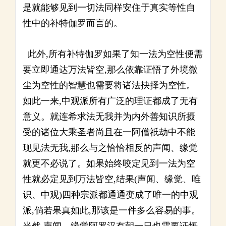
是就能够见到一切法同样安住于真实等性自
性中的补特伽罗而言的。
此外,所有补特伽罗如果了知一法为空性便需
要立即通达万法皆空,那么依靠证悟了外境微
尘为空性的智慧也需要将诸法抉择为空性。
如此一来,中观派所有广泛的理证都成了无有
意义。就连希求法无我并为内外善知识所摄
受的诸位大乘圣者尚且在一阿僧祇劫中不能
现见法无我,那么与之恰恰相反的声闻、缘觉
就更不必说了。如果始终咬定见到一法为空
性就必定见到万法皆空,结果(声闻、缘觉、唯
识、中观)四种宗派都通通变成了唯一的中观
派,倘若果真如此,那该是一件多么容易的事。