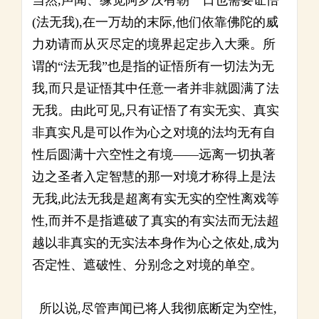
当然,声闻、缘觉阿罗汉有朝一日也需要证悟
(法无我),在一万劫的末际,他们依靠佛陀的威
力劝请而从灭尽定的境界起定步入大乘。所
谓的“法无我”也是指的证悟所有一切法为无
我,而只是证悟其中任意一者并非就圆满了法
无我。由此可见,只有证悟了有实无实、真实
非真实凡是可以作为心之对境的法均无有自
性后圆满十六空性之有境——远离一切执著
边之圣者入定智慧的那一对境才称得上是法
无我,此法无我是超离有实无实的空性离戏等
性,而并不是指遮破了真实的有实法而无法超
越以非真实的无实法本身作为心之依处,成为
否定性、遮破性、分别念之对境的单空。
所以说,尽管声闻已将人我彻底断定为空性,