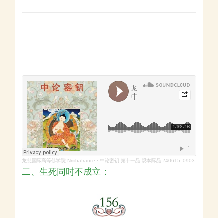
龙慈国际高等佛学院 Nmibafrance
·
中论密钥 第十一品 观本际品 240615_0903
二、生死同时不成立：