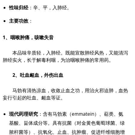
性味归经
：辛、平，入肺经。
主要功效
：
1、咽喉肿痛，咳嗽失音
本品味辛质轻，入肺经。既能宣散肺经风热，又能清泻
肺经实火，长于解毒利咽，为治咽喉肿痛的常用药。
2、吐血衄血，外伤出血
马勃有清热凉血，收敛止血之功，用治火邪迫肺，血热
妄行引起的吐血、衄血等证。
现代药理研究
：含有马勃素（emmatein）、萜类、氨
基酸、甾体成分等。具有抗菌（对金黄色葡萄球菌、绿
脓杆菌等）、抗氧化、止血、抗肿瘤、促进纤维细胞增