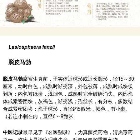
Lasiosphaera fenzli
脱皮马勃
脱皮马勃
腐寄生真菌，子实体近球形或近长圆形，径15～30
厘米，幼时白色，成熟时渐变深，外包被薄，成熟时成块状
剥落；内包被纸状，浅烟色，成熟时完全破碎消失。内部孢
体成紧密团块，灰褐色，渐变浅；孢丝长，有分枝，多数结
合成紧密团块；孢子球形，直径约5微米，褐色，有小刺。
（若连小刺在内，直径6～8微米
中医记录
最早见于《名医别录》，为真菌类药物，清热毒药
之一，临床上是治疗咽痛失音、吐血出血的重要药物。