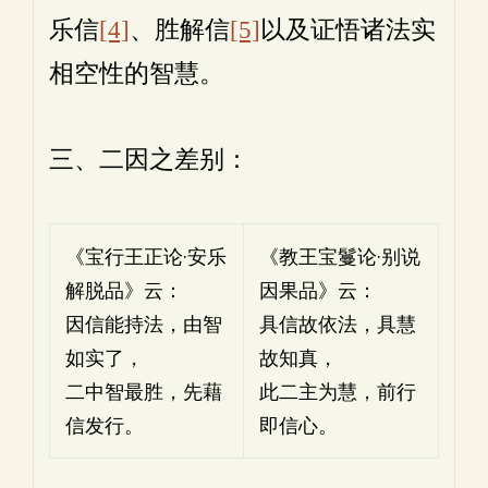
乐信
[4]
、胜解信
[5]
以及证悟诸法实
相空性的智慧。
三、二因之差别：
《宝行王正论·安乐
《教王宝鬘论·别说
解脱品》云：
因果品》云：
因信能持法，由智
具信故依法，具慧
如实了，
故知真，
二中智最胜，先藉
此二主为慧，前行
信发行。
即信心。