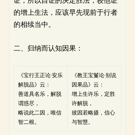
证，所以自证的决定胜法，较他证
的增上生法，应该早先现前于行者
的相续当中。
二、归纳而认知因果：
《宝行王正论·安乐
《教王宝鬘论·别说
解脱品》云：
因果品》云：
善道具名乐，解脱
增上生许乐，定胜
谓惑尽，
许解脱，
略说此二因，唯信
彼因若略摄，信心
智二根。
与智慧。