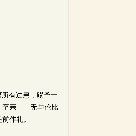
离所有过患，赐予一
一至亲——无与伦比
陀前作礼。