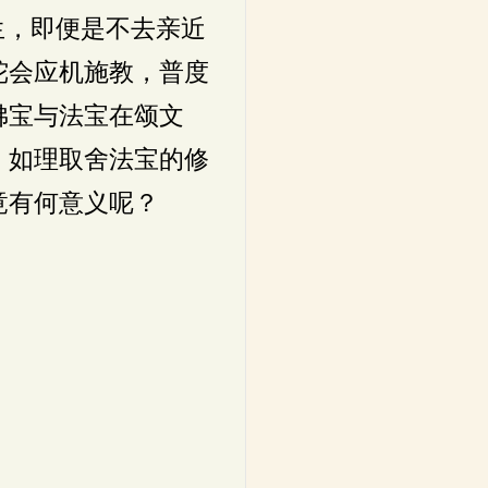
生，即便是不去亲近
陀会应机施教，普度
佛宝与法宝在颂文
，如理取舍法宝的修
竟有何意义呢？