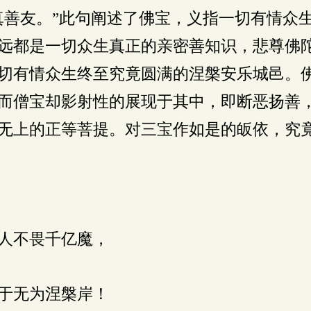
真善友。”此句阐述了佛宝，义指一切有情众
远都是一切众生真正的亲密善知识，悲尊佛
切有情众生终至究竟圆满的涅槃安乐城邑。
而僧宝却影射性的展现于其中，即断恶扬善
无上的正等菩提。对三宝作如是的皈依，究
人不畏千亿魔，
于无为涅槃岸！