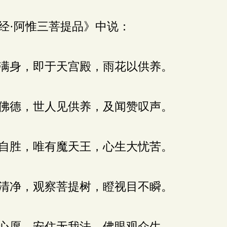
经·阿惟三菩提品》中说：
满身，即于天宫殿，雨花以供养。
佛德，世人见供养，及闻赞叹声。
自胜，唯有魔天王，心生大忧苦。
清净，观察菩提树，瞪视目不瞬。
心愿，安住无我法，佛眼观众生。