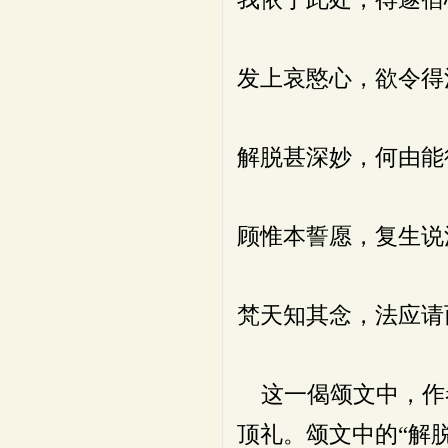
发上哀愍心，欲令得
解脱甚深妙，何由能
顾惟本誓愿，复生说
梵天知其念，法应请
这一偈颂文中，作
顶礼。颂文中的“解