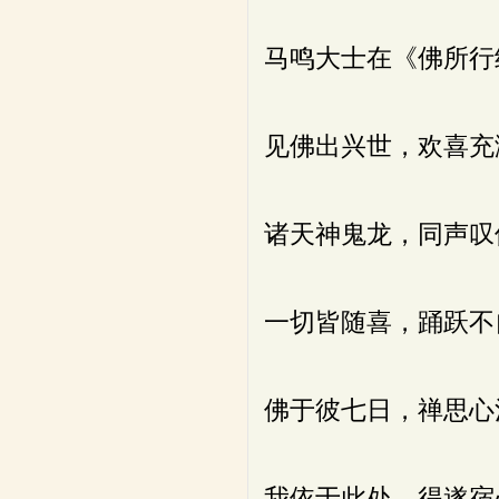
马鸣大士在《佛所行
见佛出兴世，欢喜充
诸天神鬼龙，同声叹
一切皆随喜，踊跃不
佛于彼七日，禅思心
我依于此处，得遂宿