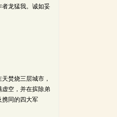
作者龙猛我。诚如妥
在天焚烧三层城市，
满虚空，并在摈除弟
及携同的四大军