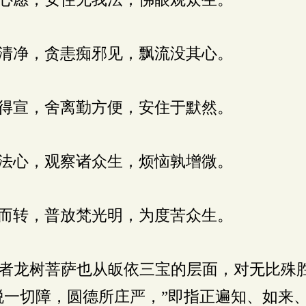
清净，贪恚痴邪见，飘流没其心。
得宣，舍离勤方便，安住于默然。
法心，观察诸众生，烦恼孰增微。
而转，普放梵光明，为度苦众生。
者龙树菩萨也从皈依三宝的层面，对无比殊
脱一切障，圆德所庄严，”即指正遍知、如来