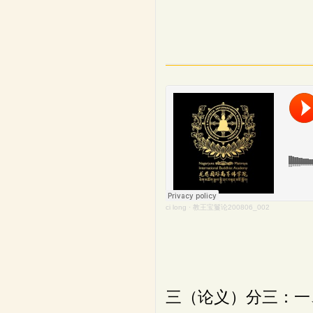
ci long
·
教王宝鬘论200806_002
三（论义）分三：一