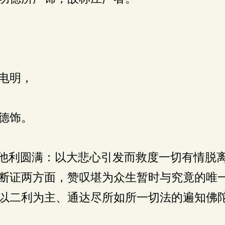
电明，
德饰。
他利圆满：以大悲心引发而救度一切有情脱
断证两方面，赞叹堪为众生暂时与究竟的唯
以二利为主、通达尽所如所一切法的遍知佛