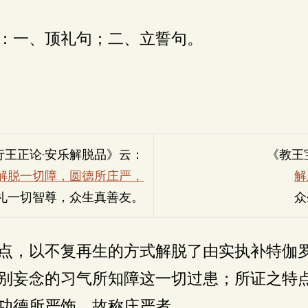
：一、顶礼句；二、立誓句。
行王正论·安乐解脱品》云：
《教王
解脱一切障，圆德所庄严，
解
礼一切智尊，众生真善友。
众
点，以不复再生的方式解脱了由实执补特伽
别妄念的习气所知障这一切过患；所证之特
功德所严饰，故称庄严者。