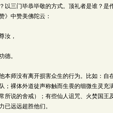
？以三门毕恭毕敬的方式。顶礼者是谁？是
赞》中赞美佛陀云：
尊汝，
功德。
他本师没有离开损害众生的行为。比如：自
队；裸体外道徒声称触而生畏的细微生灵充
常所说的舍戒）；有些仙人诅咒、火焚国王
力已远远超胜他们。