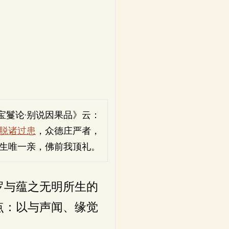
宝鬘论·别说因果品》云：
脱诸过患
，众德庄严者，
生唯一亲，佛前我顶礼。
罗与蕴之无明所生的
点：以与声闻、缘觉