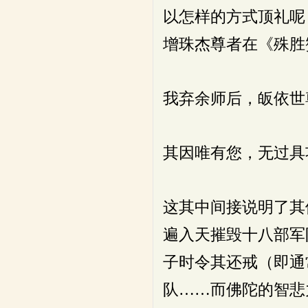
以怎样的方式顶礼呢
增珠杰尊者在《殊胜
我弃余师后，皈依世
其因唯有您，无过具
这其中间接说明了其
遍入天摧毁十八部军
子时令其还戒（即通
队……而佛陀的智悲