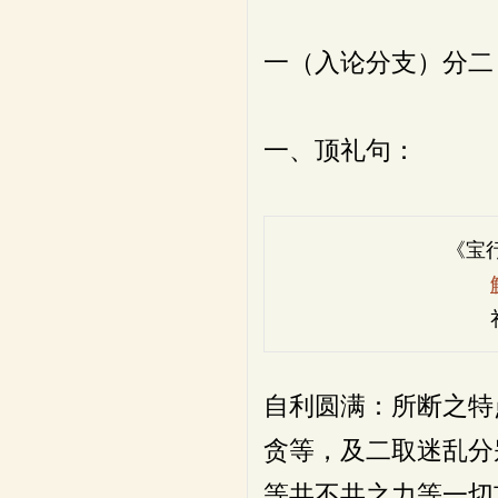
一（入论分支）分二
一、顶礼句：
《宝
自利圆满：所断之特
贪等，及二取迷乱分
等共不共之力等一切