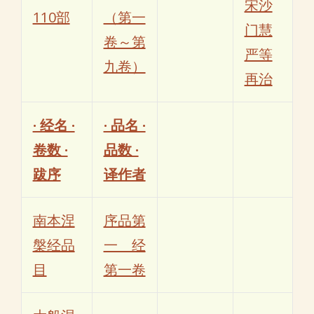
宋沙
110部
（第一
门慧
卷～第
严等
九卷）
再治
· 经名 ·
· 品名 ·
卷数 ·
品数 ·
跋序
译作者
南本涅
序品第
槃经品
一 经
目
第一卷