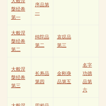
大般涅
序品第
槃经卷
一
第一
大般涅
纯陀品
哀叹品
槃经卷
第二
第三
第二
名字
大般涅
长寿品
金刚身
功德
槃经卷
第四
品第五
品第
第三
六
大般涅
四相品