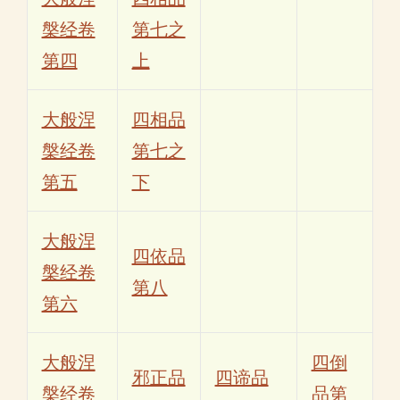
槃经卷
第七之
第四
上
大般涅
四相品
槃经卷
第七之
第五
下
大般涅
四依品
槃经卷
第八
第六
大般涅
四倒
邪正品
四谛品
槃经卷
品第