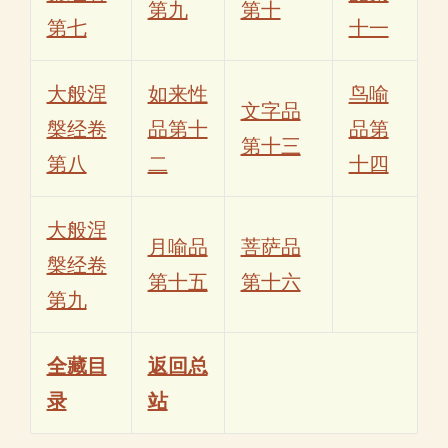
第九
第十
第七
十一
大般涅
如来性
鸟喻
文字品
槃经卷
品第十
品第
第十三
第八
二
十四
大般涅
月喻品
菩萨品
槃经卷
第十五
第十六
第九
全藏目
返回总
录
站