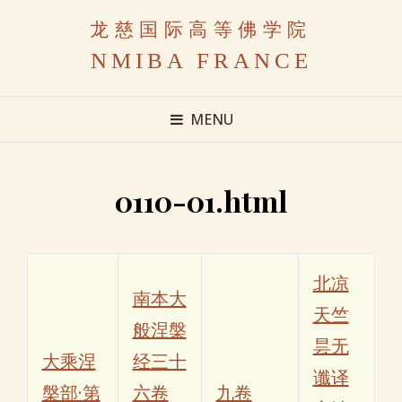
龙慈国际高等佛学院
NMIBA FRANCE
MENU
0110-01.html
北凉
南本大
天竺
般涅槃
昙无
大乘涅
经三十
谶译
槃部·第
六卷
九卷