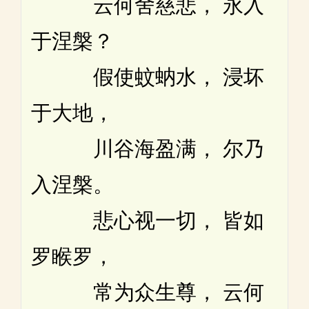
云何舍慈悲， 永入
于涅槃？
假使蚊蚋水， 浸坏
于大地，
川谷海盈满， 尔乃
入涅槃。
悲心视一切， 皆如
罗睺罗，
常为众生尊， 云何