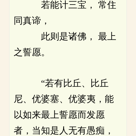
若能计三宝， 常住
同真谛，
此则是诸佛， 最上
之誓愿。
“若有比丘、比丘
尼、优婆塞、优婆夷，能
以如来最上誓愿而发愿
者，当知是人无有愚痴，