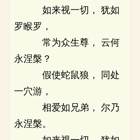
如来视一切， 犹如
罗睺罗，
常为众生尊， 云何
永涅槃？
假使蛇鼠狼， 同处
一穴游，
相爱如兄弟， 尔乃
永涅槃。
如来视一切， 犹如