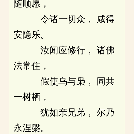
随顺愿，
令诸一切众， 咸得
安隐乐。
汝闻应修行， 诸佛
法常住，
假使乌与枭， 同共
一树栖，
犹如亲兄弟， 尔乃
永涅槃。