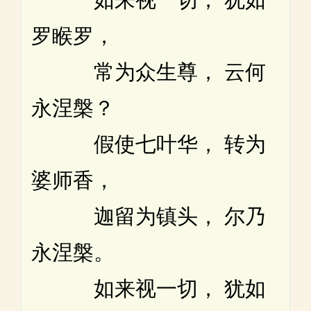
罗睺罗，
常为众生尊， 云何
永涅槃？
假使七叶华， 转为
婆师香，
迦留为镇头， 尔乃
永涅槃。
如来视一切， 犹如