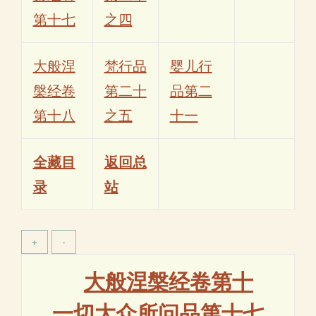
第十七
之四
大般涅
梵行品
婴儿行
槃经卷
第二十
品第二
第十八
之五
十一
全藏目
返回总
录
站
大般涅槃经卷第十
一切大众所问品第十七