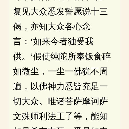
复见大众悉发誓愿说十三
偈，亦知大众各心念
言：‘如来今者独受我
供。’假使纯陀所奉饭食碎
如微尘，一尘一佛犹不周
遍，以佛神力悉皆充足一
切大众。唯诸菩萨摩诃萨
文殊师利法王子等，能知