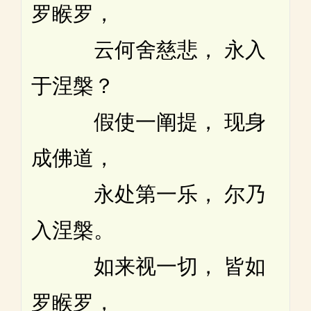
罗睺罗，
云何舍慈悲， 永入
于涅槃？
假使一阐提， 现身
成佛道，
永处第一乐， 尔乃
入涅槃。
如来视一切， 皆如
罗睺罗，