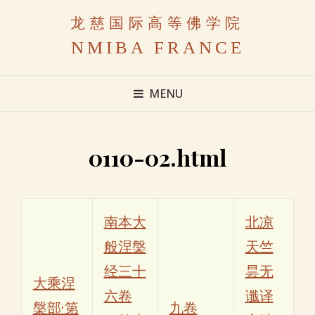
龙慈国际高等佛学院
NMIBA FRANCE
MENU
0110-02.html
南本大
北凉
般涅槃
天竺
经三十
昙无
大乘涅
六卷
谶译
槃部·第
九卷