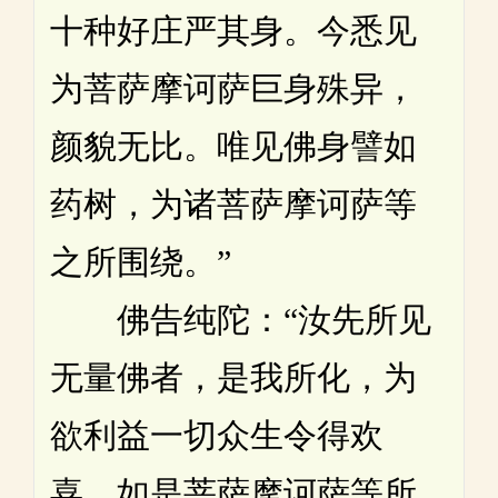
十种好庄严其身。今悉见
为菩萨摩诃萨巨身殊异，
颜貌无比。唯见佛身譬如
药树，为诸菩萨摩诃萨等
之所围绕。”
佛告纯陀：“汝先所见
无量佛者，是我所化，为
欲利益一切众生令得欢
喜。如是菩萨摩诃萨等所