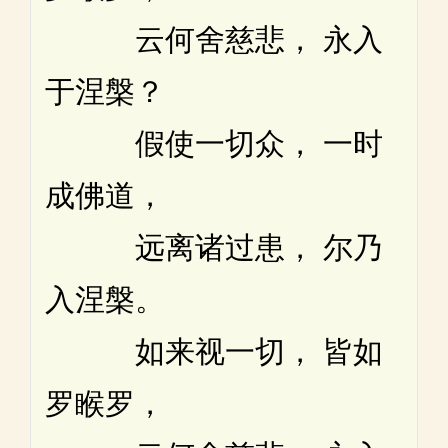
云何舍慈悲， 永入
于涅槃？
假使一切众， 一时
成佛道，
远离诸过患， 尔乃
入涅槃。
如来视一切， 皆如
罗睺罗，