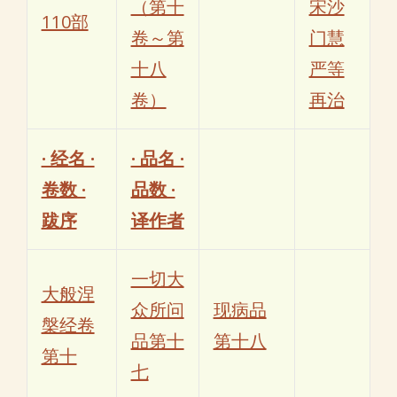
（第十
宋沙
110部
卷～第
门慧
十八
严等
卷）
再治
· 经名 ·
· 品名 ·
卷数 ·
品数 ·
跋序
译作者
一切大
大般涅
众所问
现病品
槃经卷
品第十
第十八
第十
七