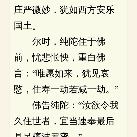
庄严微妙，犹如西方安乐
国土。
尔时，纯陀住于佛
前，忧悲怅怏，重白佛
言：“唯愿如来，犹见哀
愍，住寿一劫若减一劫。”
佛告纯陀：“汝欲令我
久住世者，宜当速奉最后
具足檀波罗蜜。”