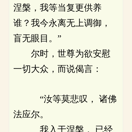
涅槃，我等当复更供养
谁？我今永离无上调御，
盲无眼目。”
尔时，世尊为欲安慰
一切大众，而说偈言：
“汝等莫悲叹， 诸佛
法应尔。
我入于涅槃， 已经