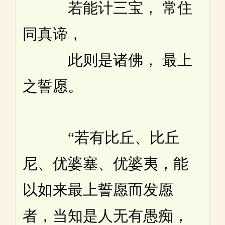
若能计三宝， 常住
同真谛，
此则是诸佛， 最上
之誓愿。
“若有比丘、比丘
尼、优婆塞、优婆夷，能
以如来最上誓愿而发愿
者，当知是人无有愚痴，