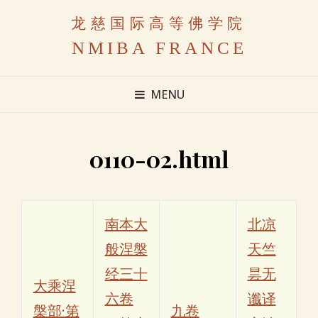
龙慈国际高等佛学院
NMIBA FRANCE
MENU
0110-02.html
南本大
北凉
般涅槃
天竺
经三十
昙无
大乘涅
六卷
谶译
槃部·第
九卷