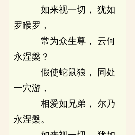
如来视一切， 犹如
罗睺罗，
常为众生尊， 云何
永涅槃？
假使蛇鼠狼， 同处
一穴游，
相爱如兄弟， 尔乃
永涅槃。
如来视一切， 犹如