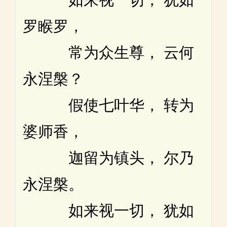
罗睺罗，
常为众生尊， 云何
永涅槃？
假使七叶华， 转为
婆师香，
迦留为镇头， 尔乃
永涅槃。
如来视一切， 犹如