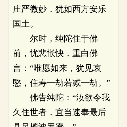
庄严微妙，犹如西方安乐
国土。
尔时，纯陀住于佛
前，忧悲怅怏，重白佛
言：“唯愿如来，犹见哀
愍，住寿一劫若减一劫。”
佛告纯陀：“汝欲令我
久住世者，宜当速奉最后
具足檀波罗蜜。”