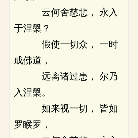
云何舍慈悲， 永入
于涅槃？
假使一切众， 一时
成佛道，
远离诸过患， 尔乃
入涅槃。
如来视一切， 皆如
罗睺罗，