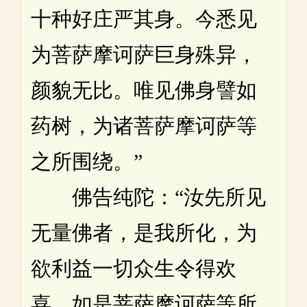
十种好庄严其身。今悉见
为菩萨摩诃萨巨身殊异，
颜貌无比。唯见佛身譬如
药树，为诸菩萨摩诃萨等
之所围绕。”
佛告纯陀：“汝先所见
无量佛者，是我所化，为
欲利益一切众生令得欢
喜。如是菩萨摩诃萨等所