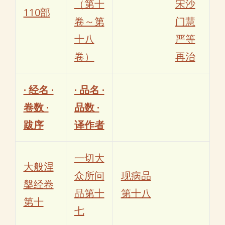
（第十
宋沙
110部
卷～第
门慧
十八
严等
卷）
再治
· 经名 ·
· 品名 ·
卷数 ·
品数 ·
跋序
译作者
一切大
大般涅
众所问
现病品
槃经卷
品第十
第十八
第十
七