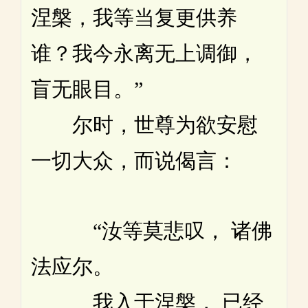
涅槃，我等当复更供养
谁？我今永离无上调御，
盲无眼目。”
尔时，世尊为欲安慰
一切大众，而说偈言：
“汝等莫悲叹， 诸佛
法应尔。
我入于涅槃， 已经