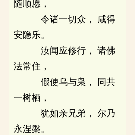
随顺愿，
令诸一切众， 咸得
安隐乐。
汝闻应修行， 诸佛
法常住，
假使乌与枭， 同共
一树栖，
犹如亲兄弟， 尔乃
永涅槃。