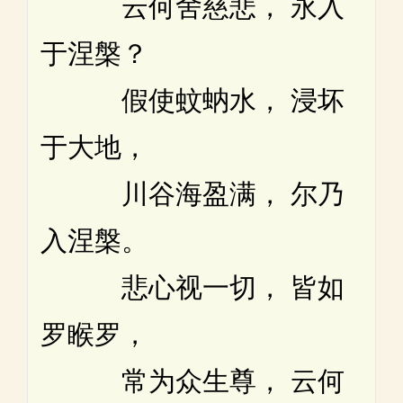
云何舍慈悲， 永入
于涅槃？
假使蚊蚋水， 浸坏
于大地，
川谷海盈满， 尔乃
入涅槃。
悲心视一切， 皆如
罗睺罗，
常为众生尊， 云何