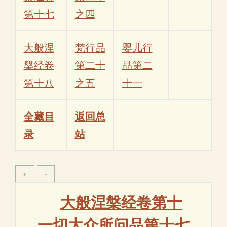
第十七
之四
大般涅
梵行品
婴儿行
槃经卷
第二十
品第二
第十八
之五
十一
全藏目
返回总
录
站
大般涅槃经卷第十
一切大众所问品第十七