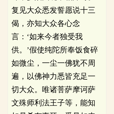
复见大众悉发誓愿说十三
偈，亦知大众各心念
言：‘如来今者独受我
供。’假使纯陀所奉饭食碎
如微尘，一尘一佛犹不周
遍，以佛神力悉皆充足一
切大众。唯诸菩萨摩诃萨
文殊师利法王子等，能知