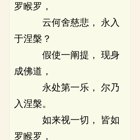
罗睺罗，
云何舍慈悲， 永入
于涅槃？
假使一阐提， 现身
成佛道，
永处第一乐， 尔乃
入涅槃。
如来视一切， 皆如
罗睺罗，