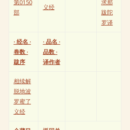
第0150
求那
义经
部
跋陀
罗译
· 经名 ·
· 品名 ·
卷数 ·
品数 ·
跋序
译作者
相续解
脱地波
罗蜜了
义经