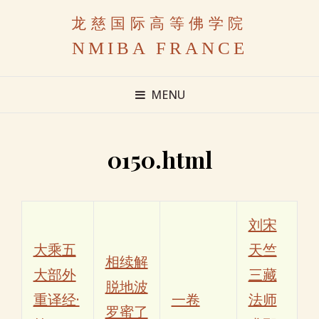
龙慈国际高等佛学院
NMIBA FRANCE
MENU
0150.html
刘宋
大乘五
天竺
相续解
大部外
三藏
脱地波
重译经·
一卷
法师
罗蜜了