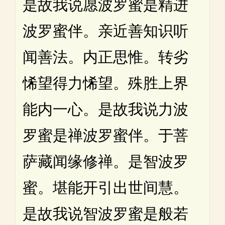
是故我说愿波罗蜜是精进
波罗蜜伴。亲近善知识听
闻善法。内正思惟。转劣
悕望得力悕望。殊胜上界
能内一心。是故我说力波
罗蜜是禅波罗蜜伴。于菩
萨藏闻缘修禅。是智波罗
蜜。堪能开引出世间慧。
是故我说智波罗蜜是般若