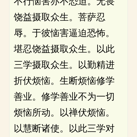
不行恼害亦不恐迫。无畏
饶益摄取众生。菩萨忍
辱。于彼恼害逼迫恐怖。
堪忍饶益摄取众生。以此
三学摄取众生。以勤精进
折伏烦恼。生断烦恼修学
善业。修学善业不为一切
烦恼所动。以禅伏烦恼。
以慧断诸使。以此三学对