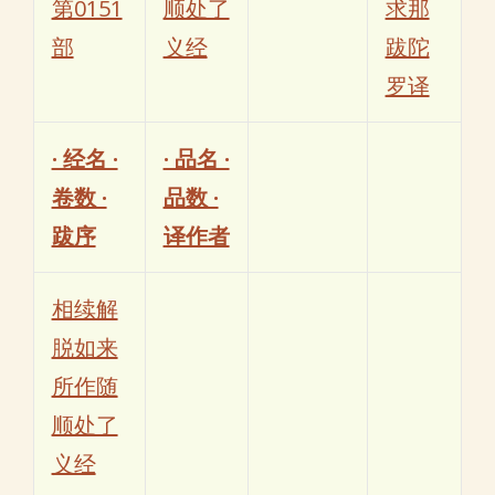
第0151
顺处了
求那
部
义经
跋陀
罗译
· 经名 ·
· 品名 ·
卷数 ·
品数 ·
跋序
译作者
相续解
脱如来
所作随
顺处了
义经