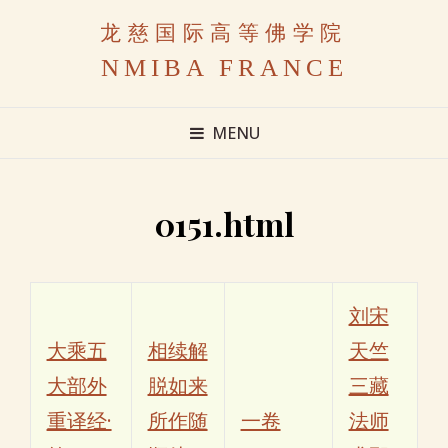
龙慈国际高等佛学院
NMIBA FRANCE
MENU
0151.html
刘宋
大乘五
相续解
天竺
大部外
脱如来
三藏
重译经·
所作随
一卷
法师