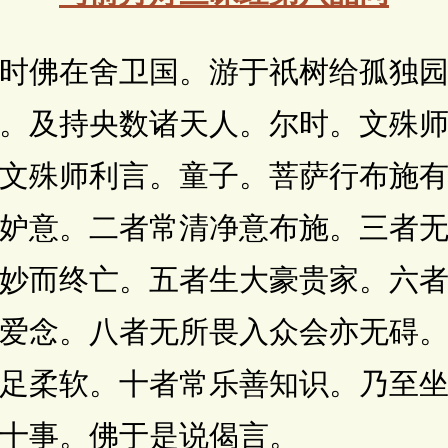
佛在舍卫国。游于祇树给孤独园
。及持央数诸天人。尔时。文殊
文殊师利言。童子。菩萨行布施
妒意。二者常清净意布施。三者
妙而终亡。五者生大豪贵家。六
爱念。八者无所畏入众会亦无碍
足柔软。十者常乐善知识。乃至
十事。佛于是说偈言。