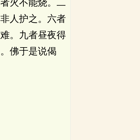
者火不能烧。二
者非人护之。六者
不难。九者昼夜得
辱。佛于是说偈