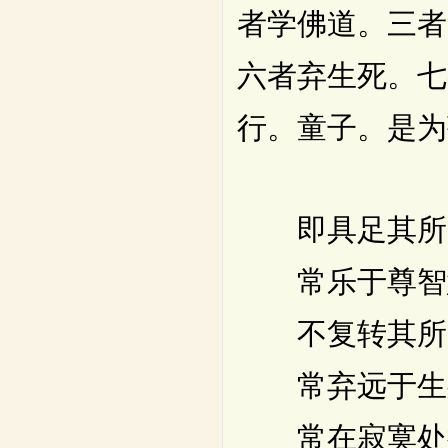
者学佛道。三者
六者弃生死。七
行。童子。是为
即具足其所
常乐于尊智
不复转其所
常弃远于生
常在寂寞处