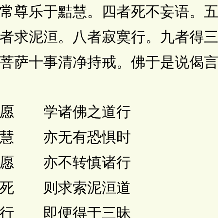
常尊乐于黠慧。四者死不妄语。
者求泥洹。八者寂寞行。九者得
菩萨十事清净持戒。佛于是说偈
愿 学诸佛之道行
慧 亦无有恐惧时
愿 亦不转慎诸行
死 则求索泥洹道
行 即便得于三昧