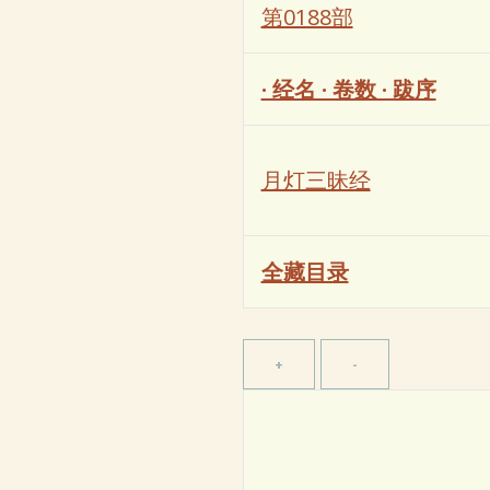
第0188部
· 经名 · 卷数 · 跋序
月灯三昧经
全藏目录