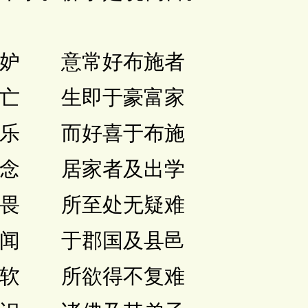
妒 意常好布施者
亡 生即于豪富家
乐 而好喜于布施
念 居家者及出学
畏 所至处无疑难
闻 于郡国及县邑
软 所欲得不复难