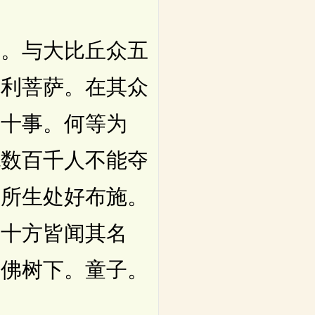
。与大比丘众五
师利菩萨。在其众
有十事。何等为
无数百千人不能夺
者所生处好布施。
。十方皆闻其名
坐佛树下。童子。