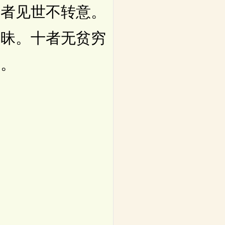
五者见世不转意。
三昧。十者无贫穷
言。