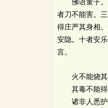
佛语童子。菩
者刀不能害。三
得庄严其身相。
安隐。十者安乐
言。
火不能烧其
其毒不能得
诸非人悉护