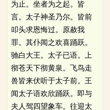
为止。坐者为之起。皆
言。太子神圣乃尔。皆前
叩头求恩悔过。原赦我
罪。其仆闻之欢喜踊跃。
驰白大王。太子已语。上
彻苍天下彻黄泉。飞鸟走
兽皆来伏听于太子前。王
闻太子语欢欣踊跃。即与
夫人驾四望象车。往迎太