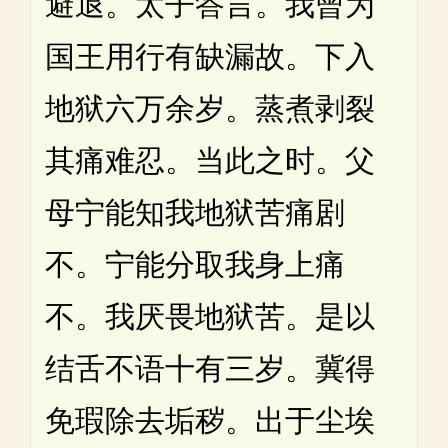
避退。太子答言。我曾为
国王用行有缺漏故。下入
地狱六万余岁。蒸煮剥裂
其痛难忍。当此之时。父
母宁能知我地狱苦痛剧
不。宁能分取我身上痛
不。我厌畏地狱苦。是以
结舌不语十有三岁。冀得
免瑕除去垢秽。出于尘埃