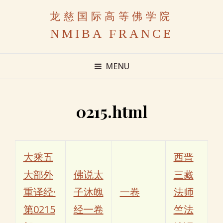
龙慈国际高等佛学院
NMIBA FRANCE
MENU
0215.html
大乘五
西晋
大部外
佛说太
三藏
重译经·
子沐魄
一卷
法师
第0215
经一卷
竺法