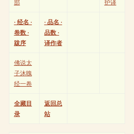
部
护译
· 经名 ·
· 品名 ·
卷数 ·
品数 ·
跋序
译作者
佛说太
子沐魄
经一卷
全藏目
返回总
录
站